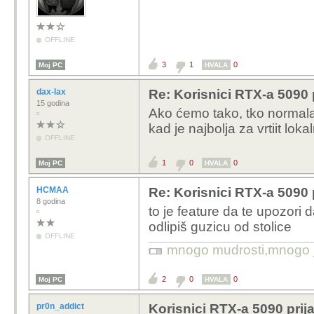
OFFLINE
3
1
0
Moj PC
HVALA
dax-lax
Re: Korisnici RTX-a 5090 p
15 godina
Ako ćemo tako, tko normala
kad je najbolja za vrtiit lok
OFFLINE
1
0
0
Moj PC
HVALA
HCMAA
Re: Korisnici RTX-a 5090 p
8 godina
to je feature da te upozori d
odlipiš guzicu od stolice
mnogo mudrosti,mnogo jad
OFFLINE
2
0
0
Moj PC
HVALA