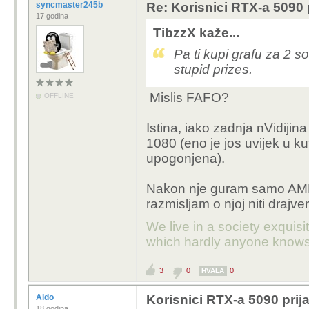
syncmaster245b
Re: Korisnici RTX-a 5090 p
17 godina
TibzzX kaže...
Pa ti kupi grafu za 2 
stupid prizes.
Mislis FAFO?
OFFLINE
Istina, iako zadnja nVidijin
1080 (eno je jos uvijek u kut
upogonjena).
Nakon nje guram samo AMD. Ni
razmisljam o njoj niti drajve
We live in a society exquis
which hardly anyone knows
3
0
0
HVALA
Aldo
Korisnici RTX-a 5090 prija
18 godina