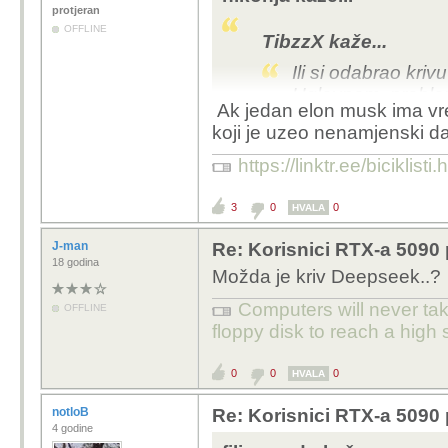
23 mjeseca
nikonja kaže...
protjeran
OFFLINE
TibzzX kaže...
Ili si odabrao kriv
Uglavnom, problem
Ak jedan elon musk ima vrem
koji je uzeo nenamjenski d
Ako legalno zarađuješ t
za grafičnu karticu (bez
https://linktr.ee/biciklisti
vremena za visit ovde n
na kredu ili na 48 rata
3
0
0
HVALA
A o ženama nema smisla 
tiho na ovakvo bacanje
J-man
Re: Korisnici RTX-a 5090 p
18 godina
luđački baca pa je zabo
Možda je kriv Deepseek..?
Computers will never tak
OFFLINE
floppy disk to reach a high 
0
0
0
HVALA
notloB