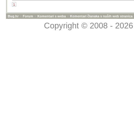
2
0
0
Moj PC
HVALA
1
Bug.hr
»
Forum
»
Komentari s weba
»
Komentari članaka s naših web stranica
Copyright © 2008 - 2026 