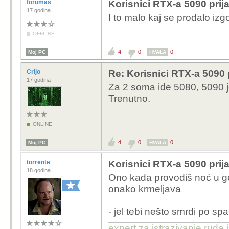
forumaš
Korisnici RTX-a 5090 prija
17 godina
I to malo kaj se prodalo izgo
OFFLINE
4
0
0
Moj PC
HVALA
Crljo
Re: Korisnici RTX-a 5090 p
17 godina
Za 2 soma ide 5080, 5090 j
Trenutno.
ONLINE
4
0
0
Moj PC
HVALA
torrente
Korisnici RTX-a 5090 prija
18 godina
Ono kada provodiš noć u gej
onako krmeljava
- jel tebi nešto smrdi po sp
expert za istrazivanje ruda 