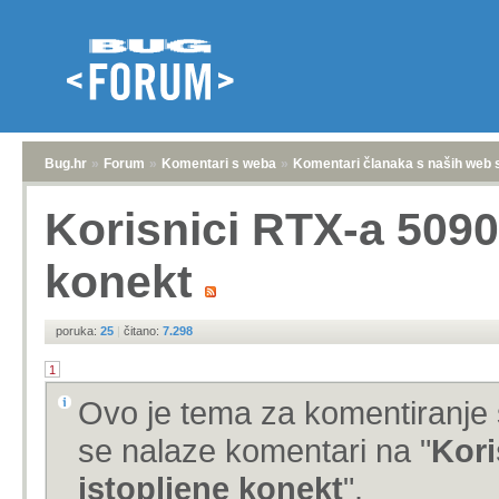
Bug.hr
»
Forum
»
Komentari s weba
»
Komentari članaka s naših web 
Korisnici RTX-a 5090 
konekt
poruka:
25
|
čitano:
7.298
1
Ovo je tema za komentiranje 
se nalaze komentari na "
Kori
istopljene konekt
".