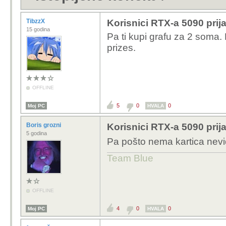
TibzzX
Korisnici RTX-a 5090 prija
15 godina
Pa ti kupi grafu za 2 soma.
prizes.
OFFLINE
5
0
0
Moj PC
HVALA
Boris grozni
Korisnici RTX-a 5090 prija
5 godina
Pa pošto nema kartica nevi
Team Blue
OFFLINE
4
0
0
Moj PC
HVALA