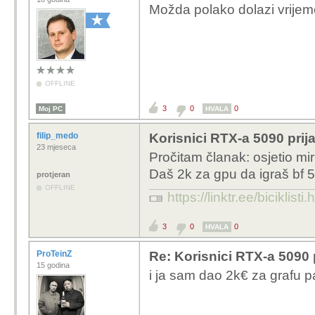
Možda polako dolazi vrijem
OFFLINE
3
0
0
Moj PC
HVALA
filip_medo
Korisnici RTX-a 5090 prija
23 mjeseca
Pročitam članak: osjetio miri
Daš 2k za gpu da igraš bf 
protjeran
OFFLINE
https://linktr.ee/biciklisti
3
0
0
HVALA
ProTeinZ
Re: Korisnici RTX-a 5090 p
15 godina
i ja sam dao 2k€ za grafu p