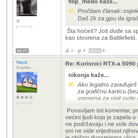
Re: Korisnici RTX-a 5090 p
4 godine
filip_medo kaže...
Pročitam članak: osjetio
Daš 2k za gpu da igraš
OFFLINE
Šta hoćeš? Još dođe sa spec
kao stvorena za Battlefield.
1
0
0
Moj PC
HVALA
TibzzX
Re: Korisnici RTX-a 5090 p
15 godina
nikonja kaže...
Ako legalno zarađuješ t
za grafičnu karticu (bez
vremena za visit ovde n
OFFLINE
na kredu ili na 48 rata
Ponavljam isti komentar, pr
A o ženama nema smisla 
većini ljudi koja je zapela
tiho na ovakvo bacanje
ne podržavaju i ne vole do
luđački baca pa je zabo