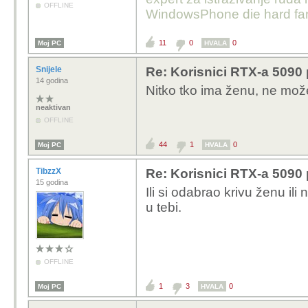
OFFLINE
WindowsPhone die hard fan
11
0
0
Moj PC
HVALA
Snijele
Re: Korisnici RTX-a 5090 p
14 godina
Nitko tko ima ženu, ne može 
neaktivan
OFFLINE
44
1
0
Moj PC
HVALA
TibzzX
Re: Korisnici RTX-a 5090 p
15 godina
Ili si odabrao krivu ženu il
u tebi.
OFFLINE
1
3
0
Moj PC
HVALA