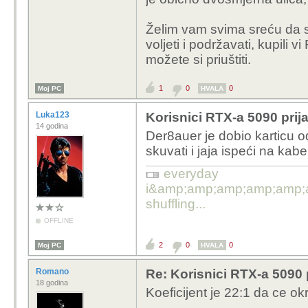
oni ne vide vrijednost njiho
je obično dvosmjerna ulica,
Želim vam svima sreću da si
voljeti i podržavati, kupili 
možete si priuštiti.
1
0
0
Moj PC
HVALA
Luka123
Korisnici RTX-a 5090 prija
14 godina
Der8auer je dobio karticu 
skuvati i jaja ispeći na kabe
everyday
i&amp;amp;amp;amp;amp;
shuffling...
OFFLINE
2
0
0
Moj PC
HVALA
Romano
Re: Korisnici RTX-a 5090 p
18 godina