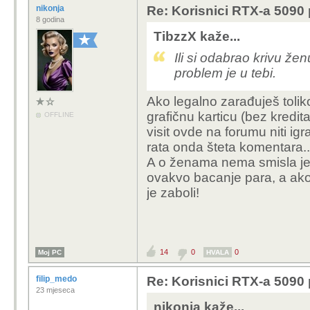
3
0
1
Moj PC
HVALA
nikonja
Re: Korisnici RTX-a 5090 p
8 godina
TibzzX kaže...
Ili si odabrao krivu že
problem je u tebi.
Ako legalno zarađuješ toliko
grafičnu karticu (bez kredit
OFFLINE
visit ovde na forumu niti ig
rata onda šteta komentara..
A o ženama nema smisla jer s
ovakvo bacanje para, a ako 
je zaboli!
14
0
0
Moj PC
HVALA
filip_medo
Re: Korisnici RTX-a 5090 p