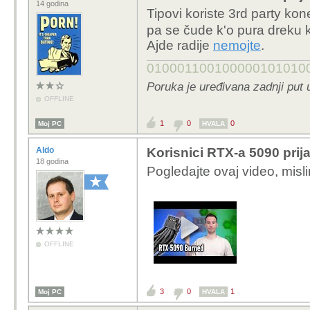
pr0n_addict
Korisnici RTX-a 5090 prija
14 godina
Tipovi koriste 3rd party k
pa se čude k'o pura dreku k
Ajde radije
nemojte
.
010001100100000101010
Poruka je uređivana zadnji put 
OFFLINE
1
0
0
Moj PC
HVALA
Aldo
Korisnici RTX-a 5090 prija
18 godina
Pogledajte ovaj video, mis
OFFLINE