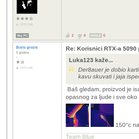
Koeficijent je 22:1 da ce okri
OFFLINE
2
0
0
Moj PC
HVALA
Boris grozni
Re: Korisnici RTX-a 5090 p
5 godina
Luka123 kaže...
OFFLINE
Der8auer je dobio kar
kavu skuvati i jaja ispe
Baš gledam, proizvod je isa
opasnog za ljude i sve oko
150°c na