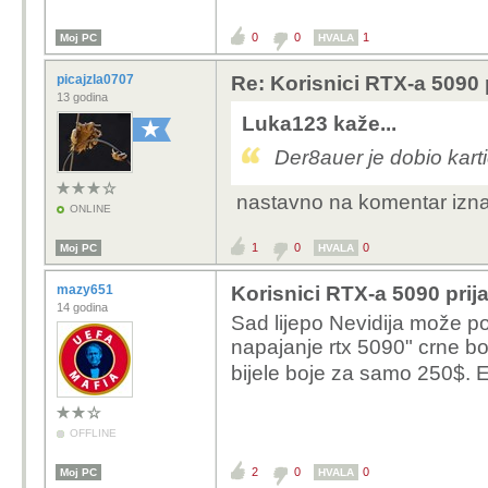
Team Blue
0
0
1
Moj PC
HVALA
picajzla0707
Re: Korisnici RTX-a 5090 p
13 godina
Luka123 kaže...
Der8auer je dobio kart
nastavno na komentar iznad,
ONLINE
1
0
0
Moj PC
HVALA
mazy651
Korisnici RTX-a 5090 prija
14 godina
Sad lijepo Nevidija može pos
napajanje rtx 5090" crne bo
bijele boje za samo 250$. E
OFFLINE