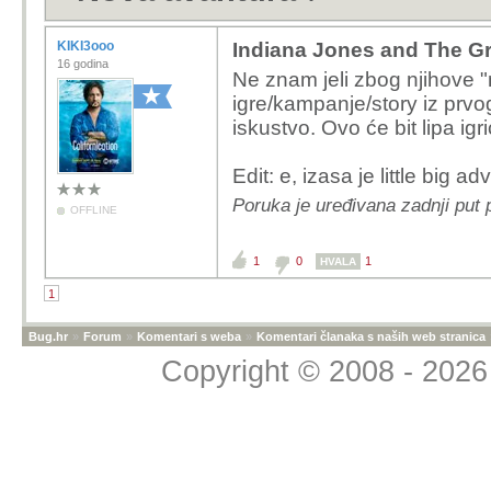
KIKI3ooo
Indiana Jones and The Gr
16 godina
Ne znam jeli zbog njihove "na
igre/kampanje/story iz prvog
iskustvo. Ovo će bit lipa igri
Edit: e, izasa je little big
Poruka je uređivana zadnji put
OFFLINE
1
0
1
HVALA
1
Bug.hr
»
Forum
»
Komentari s weba
»
Komentari članaka s naših web stranica
Copyright © 2008 - 2026 