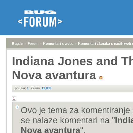
Bug.hr
»
Forum
»
Komentari s weba
»
Komentari članaka s naših web 
Indiana Jones and Th
Nova avantura
poruka:
1
|
čitano:
13.839
1
Ovo je tema za komentiranje 
se nalaze komentari na "
Indi
Nova avantura
".