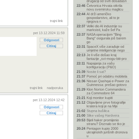
drugačiji od svih dosadašn
22:46
Četvorica Hrvata otkrila
novu svemirsku maglicu
22:44
AI drži američko
gospodarstvo, ali to je
trajni link
njegova n
22:37
Veliki dio AI industrije su
marksisti, kaže šef Pa
pet 13.12.2024 11:59
22:37
NASA operacijom "Bing
Bang" osigurala još barem
Odgovori
go
Citiraj
22:31
SpaceX više zarađuje od
umjetne inteligencije nego
22:13
Je li više došao kraj
fantazije „svi-mogu-biti-pro
22:11
Napajanja za vašu
konfiguraciju (P&O)
21:39
Nosite li sat?
21:37
Pomoć pri odabiru mobitela
21:36
Nissan Qashqai e-Power za
Guinnessa: prešao gotovo
trajni link
nadporuka
21:29
Klon Norton Commandera
za Commodore 64
21:21
Koji monitor kupiti
pet 13.12.2024 12:42
21:12
Objavljene prve fotografije
kratera koji je na Mje
Odgovori
21:02
Stupna bušilica
Citiraj
21:00
Slike vašeg Hardvera
20:53
Bijeli haker promijenio
stranu? Doznalo se tko je
20:24
Pentagon kupio 2000
ukrajinskih jurišnih dronova
u