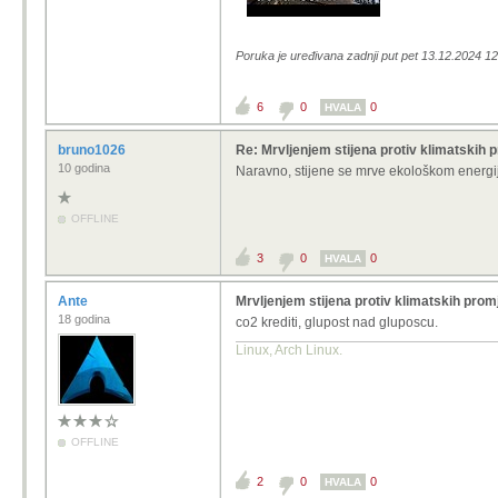
Poruka je uređivana zadnji put pet 13.12.2024 1
6
0
0
HVALA
bruno1026
Re: Mrvljenjem stijena protiv klimatskih 
10 godina
Naravno, stijene se mrve ekološkom energij
OFFLINE
3
0
0
HVALA
Ante
Mrvljenjem stijena protiv klimatskih pro
18 godina
co2 krediti, glupost nad gluposcu.
Linux, Arch Linux.
OFFLINE
2
0
0
HVALA