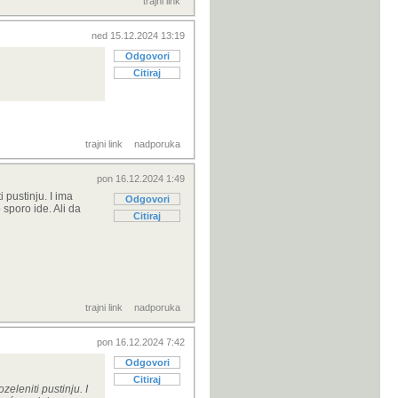
trajni link
ned 15.12.2024 13:19
Odgovori
Citiraj
trajni link
nadporuka
pon 16.12.2024 1:49
 pustinju. I ima
Odgovori
 sporo ide. Ali da
Citiraj
trajni link
nadporuka
pon 16.12.2024 7:42
Odgovori
Citiraj
zeleniti pustinju. I