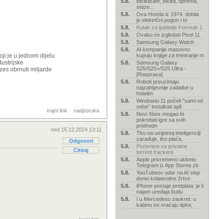
5.8.
Biciklizam, bicikli, oprema,
staze...
5.8.
Ova Honda iz 1974. dobila
je električni pogon i to
5.8.
Kutak za ljubitelje Formule 1
5.8.
Ovako će izgledati Pixel 11
5.8.
Samsung Galaxy Watch
5.8.
AI kompanije masovno
oji je u jednom dijelu
kupuju knjige za treniranje m
dustrijske
5.8.
Samsung Galaxy
S25/S25+/S25 Ultra -
zes obrnuti miljarde
[Rasprava]
5.8.
Roboti preuzimaju
najzahtjevnije zadatke u
hotelim
5.8.
Windowsi 11 počeli "sami od
sebe" instalirati apli
trajni link
nadporuka
5.8.
Novi Xbox mogao bi
pokretati igre sa svih
prethodn
ned 15.12.2024 13:11
5.8.
Tko na umjetnoj inteligenciji
zarađuje, tko plaća,
Odgovori
5.8.
Pozivnice za privatne
Citiraj
torrent trackere
5.8.
Apple privremeno uklonio
Telegram iz App Storea zb
5.8.
YouTubeov udar na AI slop
donio kolateralne žrtve
5.8.
iPhone postaje pretplata: je li
najam uređaja budu
5.8.
I u Mercedesu zaokret: u
kabinu se vraćaju tipke,