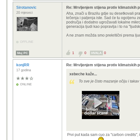
Sirotanovic
Re: Mrvljenjem stijena protiv klimatskih 
20 mjeseci
Aha, znači u Brazilu gdje su desetkovali 
krčenja i paljenja iste. Sad će tu ogoljenu
područja i dodatno ugrožavati lokalne mikro
generacija ljudi kao popravlja i to na "ljudsk
A ne znam možda smo prekritični prema ljudi
OFFLINE
1
0
0
Moj PC
HVALA
konjRR
Re: Mrvljenjem stijena protiv klimatskih 
17 godina
xebeche kaže...
To sve je čisto mazanje očiju i taka
ONLINE
Prvi put kada sam cuo za "carbon credits", 