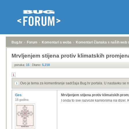
Bug.hr
»
Forum
»
Komentari s weba
»
Komentari članaka s naših web 
Mrvljenjem stijena protiv klimatskih promje
poruka:
15
|
čitano:
5.218
1
Ovo je tema za komentiranje sadržaja Bug.hr portala. U nastavku se n
Ges
Mrvljenjem stijena protiv klimatskih pro
18 godina
I onda to sve razvoze kamionima na dizel. 