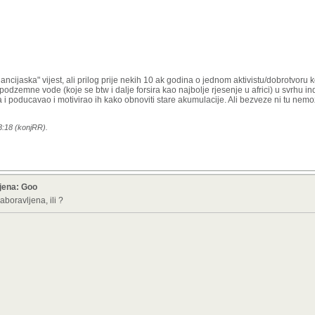
nancijaska" vijest, ali prilog prije nekih 10 ak godina o jednom aktivistu/dobrotvoru k
odzemne vode (koje se btw i dalje forsira kao najbolje rjesenje u africi) u svrhu in
a i poducavao i motivirao ih kako obnoviti stare akumulacije. Ali bezveze ni tu nemo
3:18 (konjRR).
mjena: Goo
boravljena, ili ?