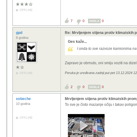
OFFLINE
7
0
0
HVALA
gpd
Re: Mrvljenjem stijena protiv klimatskih 
8 godina
Ges kaže...
I onda to sve razvoze kamionima na 
Zapravo je obrnuto, oni smiju voziti na dizel 
Poruka je uređivana zadnji put pet 13.12.2024 12
OFFLINE
2
0
0
HVALA
xebeche
Mrvljenjem stijena protiv klimatskih pro
10 godina
To sve je čisto mazanje očiju i takav poligo
OFFLINE