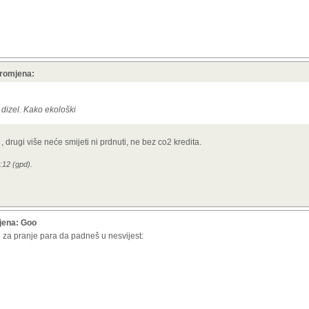
promjena:
dizel. Kako ekološki
, drugi više neće smijeti ni prdnuti, ne bez co2 kredita.
:12 (gpd).
mjena: Goo
n za pranje para da padneš u nesvijest: