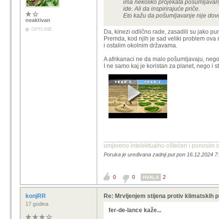
ima nekoliko projekata pošumljavanja
ide. Ali da inspirirajuće priče.
Eto kažu da pošumljavanje nije dovo
neaktivan
OFFLINE
Da, kinezi odlično rade, zasadili su jako p
Premda, kod njih je sad veliki problem ova 
i ostalim okolnim državama.
A afrikanaci ne da malo pošumljavaju, nego 
I ne samo kaj je koristan za planet, nego i 
umjereno intelektualno oštećen i ponosim s
Poruka je uređivana zadnji put pon 16.12.2024 7:
0
0
2
HVALA
konjRR
Re: Mrvljenjem stijena protiv klimatskih 
17 godina
fer-de-lance kaže...