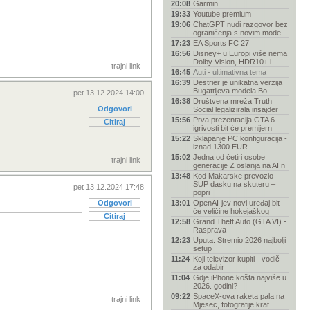
20:08
Garmin
19:33
Youtube premium
19:06
ChatGPT nudi razgovor bez
ograničenja s novim mode
17:23
EA Sports FC 27
16:56
Disney+ u Europi više nema
Dolby Vision, HDR10+ i
trajni link
16:45
Auti - ultimativna tema
16:39
Destrier je unikatna verzija
Bugattijeva modela Bo
pet 13.12.2024 14:00
16:38
Društvena mreža Truth
Odgovori
Social legalizirala insajder
15:56
Prva prezentacija GTA 6
Citiraj
igrivosti bit će premijern
15:22
Sklapanje PC konfiguracija -
iznad 1300 EUR
15:02
Jedna od četiri osobe
trajni link
generacije Z oslanja na AI n
13:48
Kod Makarske prevozio
SUP dasku na skuteru –
pet 13.12.2024 17:48
popri
Odgovori
13:01
OpenAI-jev novi uređaj bit
će veličine hokejaškog
Citiraj
12:58
Grand Theft Auto (GTA VI) -
Rasprava
12:23
Uputa: Stremio 2026 najbolji
setup
11:24
Koji televizor kupiti - vodič
za odabir
11:04
Gdje iPhone košta najviše u
2026. godini?
09:22
SpaceX-ova raketa pala na
trajni link
Mjesec, fotografije krat