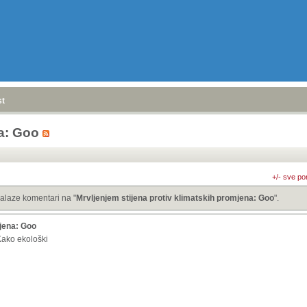
stranica
»
na: Goo
+/- sve po
alaze komentari na "
Mrvljenjem stijena protiv klimatskih promjena: Goo
".
mjena: Goo
Kako ekološki