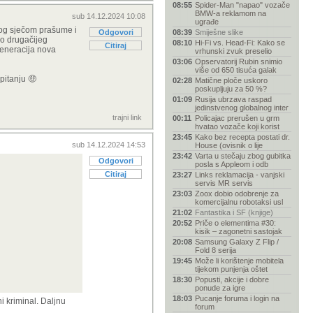
08:55
Spider-Man "napao" vozače
BMW-a reklamom na
sub 14.12.2024 10:08
ugrađe
nog sječom prašume i
Odgovori
08:39
Smiješne slike
no drugačijeg
08:10
Hi-Fi vs. Head-Fi: Kako se
Citiraj
generacija nova
vrhunski zvuk preselio
03:06
Opservatorij Rubin snimio
više od 650 tisuća galak
pitanju 🤑
02:28
Matične ploče uskoro
poskupljuju za 50 %?
01:09
Rusija ubrzava raspad
jedinstvenog globalnog inter
trajni link
00:11
Policajac prerušen u grm
hvatao vozače koji korist
23:45
Kako bez recepta postati dr.
sub 14.12.2024 14:53
House (ovisnik o lije
23:42
Varta u stečaju zbog gubitka
Odgovori
posla s Appleom i odb
Citiraj
23:27
Links reklamacija - vanjski
servis MR servis
23:03
Zoox dobio odobrenje za
komercijalnu robotaksi usl
21:02
Fantastika i SF (knjige)
20:52
Priče o elementima #30:
kisik – zagonetni sastojak
20:08
Samsung Galaxy Z Flip /
Fold 8 serija
19:45
Može li korištenje mobitela
tijekom punjenja oštet
18:30
Popusti, akcije i dobre
ponude za igre
18:03
Pucanje foruma i login na
i kriminal. Daljnu
forum