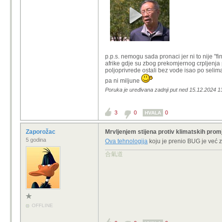
p.p.s. nemogu sada pronaci jer ni to nije "fi
afrike gdje su zbog prekomjernog crpljenja p
poljoprivrede ostali bez vode isao po selim
pa ni miljune
Poruka je uređivana zadnji put ned 15.12.2024 1
3
0
0
HVALA
Zaporožac
Mrvljenjem stijena protiv klimatskih pro
5 godina
Ova tehnologija
koju je prenio BUG je već za
合氣道
OFFLINE