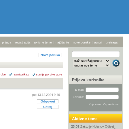
prijava
|
registracija
|
aktivne teme
|
najčitanije
|
nove poruke
|
autori
|
pretraga
Nova poruka
ruke
ravni prikaz
starije poruke gore
Prijava korisnika
E-mail:
pet 13.12.2024 9:46
Lozinka:
Odgovori
Citiraj
Aktivne teme
23:09
Zašto je Nolanov Odisej