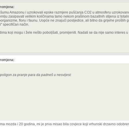
promjena:
prašumu Amazonu i uzrokovali epske razmjere pušćanja CO2 u atmosferu uzrokova
 zemlju zasipavati velikim količinama tamo nekom prašinom bazaltnih stijena iz total
organizme, floru i faunu. Uopće ne znajući posljedice, ali bitno da grijehe prošlih 
i" specifičan način.
ma koji mogu i žele nešto poboljšati, promijeniti. Nadati se da nije samo interes u 
promjena:
v poligon za pranje para da padneš u nesvijest:
ima mozda i 20 godina, mi je prva misao bila covjece koji vrhunski drzavno odobren