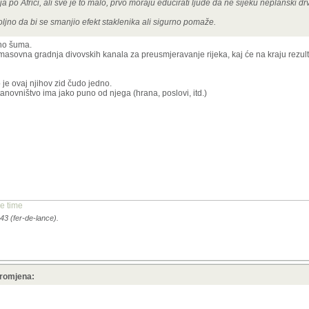
 po Africi, ali sve je to malo, prvo moraju educirati ljude da ne sijeku neplanski d
ljno da bi se smanjio efekt staklenika ali sigurno pomaže.
uno šuma.
masovna gradnja divovskih kanala za preusmjeravanje rijeka, kaj će na kraju rezulti
je ovaj njihov zid čudo jedno.
stanovništvo ima jako puno od njega (hrana, poslovi, itd.)
e time
43 (fer-de-lance).
promjena: