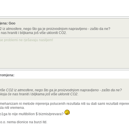
mjena: Goo
 iz atmosfere, nego što ga je proizvodnjom napravljeno - zašto da ne?
nas hraniti i biljkama još više ukloniti CO2.
 se problemi ne rješavaju nasiljem!
promjena:
iše CO2 iz atmosfere, nego što ga je proizvodnjom napravljeno - zašto da ne?
koja će nas hraniti i biljkama još više ukloniti CO2.
ehanizam ni metode mjerenja polucenih rezultata niti su dati sami rezultati mjeren
sla niti vremena.
3b1ga to nije multibilion $ bizmis/prevara?
o.o. nema dionice na burzi itd.