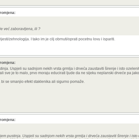
promjena:
e već zaboravljena, ili ?
sti/zehnologija. I tako im je cilj obrnuti/oprati pocetnu lovu i ispariti.
promjena:
inja. Uspjeli su sadnjom nekih vrsta grmlja i drveća zaustaviti širenje i isto ozeleniti
ali sve je to malo, prvo moraju educirati ljude da ne sijeku neplanski drveće pa jako
bi se smanjio efekt staklenika ali sigurno pomaže.
promjena:
em pustinja. Uspjeli su sadnjom nekih vrsta grmlja i drveća zaustaviti širenje i isto o