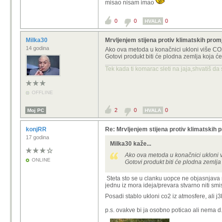
misao nisam imao
0
0
0
HVALA
Milka30
Mrvljenjem stijena protiv klimatskih pro
14 godina
Ako ova metoda u konačnici ukloni više CO2
Gotovi produkt biti će plodna zemlja koja će 
Tek kada ti komarac sleti na jaja,shvatiš da
OFFLINE
2
0
0
Moj PC
HVALA
konjRR
Re: Mrvljenjem stijena protiv klimatskih 
17 godina
Milka30 kaže...
Ako ova metoda u konačnici ukloni v
ONLINE
Gotovi produkt biti će plodna zemlja 
Steta sto se u clanku uopce ne objasnjava m
jednu iz mora ideja/prevara stvarno niti smi
Posadi stablo ukloni co2 iz atmosfere, ali j
p.s. ovakve bi ja osobno poticao ali nema d.