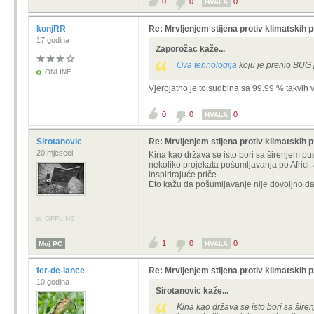
0
0
0
HVALA
konjRR
Re: Mrvljenjem stijena protiv klimatskih 
17 godina
Zaporožac kaže...
Ova tehnologija
koju je prenio BUG j
ONLINE
Vjerojatno je to sudbina sa 99.99 % takvih vije
0
0
0
HVALA
Sirotanovic
Re: Mrvljenjem stijena protiv klimatskih 
20 mjeseci
Kina kao država se isto bori sa širenjem pust
nekoliko projekata pošumljavanja po Africi, 
inspirirajuće priče.
Eto kažu da pošumljavanje nije dovoljno da 
OFFLINE
1
0
0
Moj PC
HVALA
fer-de-lance
Re: Mrvljenjem stijena protiv klimatskih 
10 godina
Sirotanovic kaže...
Kina kao država se isto bori sa širenj