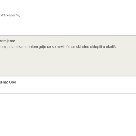
2:43 (xebeche).
promjena:
om, a sam kamenolom gdje će se mrviti će se skladno uklopiti u okoliš.
mjena: Goo