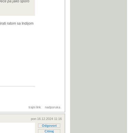
rveće pa jako sporo
rati ratom sa Indijom
trajni link
nadporuka
pon 16.12.2024 11:16
Odgovori
Citiraj