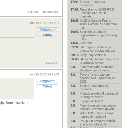
17:44
Stolica / Fotelja za
računalo?
17:01
Testirali smo ASUS ROG
trajni link
nadporuka
Falchion Ace 75 HE,
magnets
16:48
Kućište Corsair Frame
sub 14.12.2024 15:14
4000D Wood RS oduševilo
nas
Odgovori
16:43
Savjetnik za odabir
Citiraj
odgovarajućeg gamerskog
miša
13:36
Slušaona
09:32
LifeEngine - pomaže pri
stvaranju i održavanju zdr
09:13
Sony PlayStation 5
08:45
Ukrajinski Jetkiller, novi dron
presretač, lovi sv
trajni link
5.8.
Electronic Arts preuzima
Saudijski javni investici
ned 15.12.2024 12:31
5.8.
Toyota Yaris s paketom
opreme Mid+ spremna za
Odgovori
2026
5.8.
Savjeti o nadogradnji
Citiraj
računala
5.8.
'Najaviti projekt AI centra od
50 milijardi dolara
5.8.
Koji iptv izabrati?
ja. Sam istrazivati
5.8.
Musk investitorima gotovo
polovicu vremena govori
5.8.
Volvo EX50: Veći, jeftiniji i
napredniji nasljedni
5.8.
Prvi put u povijesti putnički
zrakoplov obavio let