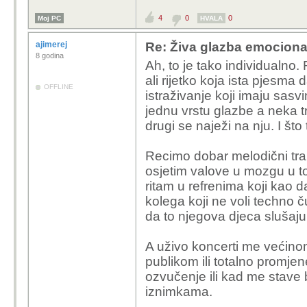
4
0
0
Moj PC
HVALA
ajimerej
Re: Živa glazba emociona
8 godina
Ah, to je tako individualno.
ali rijetko koja ista pjesma 
OFFLINE
istraživanje koji imaju sa
jednu vrstu glazbe a neka t
drugi se naježi na nju. I što t
Recimo dobar melodični tr
osjetim valove u mozgu u to
ritam u refrenima koji kao 
kolega koji ne voli techno č
da to njegova djeca slušaju
A uživo koncerti me većinom
publikom ili totalno promjen
ozvučenje ili kad me stave b
iznimkama.