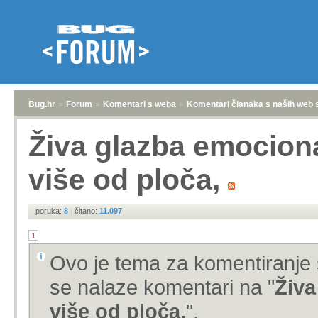
Bug.hr
»
Forum
»
Komentari s weba
»
Komentari članaka s naših web 
Živa glazba emocion
više od ploča,
poruka:
8
|
čitano:
11.097
1
Ovo je tema za komentiranje 
se nalaze komentari na "
Živa
više od ploča,
".