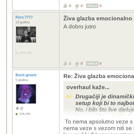
0
0
0
HVALA
Pero 7777
Živa glazba emocionalno 
13 godina
A dobro jutro
OFFLINE
1
0
0
HVALA
Boris grozni
Re: Živa glazba emociona
5 godina
overhaul kaže...
Drugačiji je dinamički
setup koji bi to najbol
No, i bilo što live dje
ONLINE
forama uživo, nešto š
To nema apsolutno veze s 
nebi dvaput pogledali,
nema veze s vezom niti se to
društvo smije i zabavlj