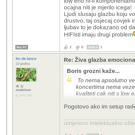
low end hi-fi komponentama,
Čak i ista generička gl
ocajna niti je mjerilo icega!
intenzivnije zbog okolic
Ljudi slusaju glazbu koju v
drustvo, taj osjecaj covjek i
ljubav to je dokazano od d
HIFIsti imaju drugi problem
2
0
1
Moj PC
HVALA
fer-de-lance
Re: Živa glazba emociona
10 godina
Boris grozni kaže...
To nema apsolutno vez
koncertima nema veze 
neaktivan
kvaliteti cak niti s lo
OFFLINE
no kvaliteta zvuka je oc
Pogotovo ako im setup rade
umjereno intelektualno ošt