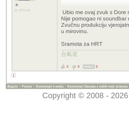
OFFLINE
Ubio me ovaj zvuk s Dore n
Nije pomogao ni soundbar 
Zvučnu produkciju vjerojatn
u mirovinu.
Sramota za HRT
合氣道
3
0
0
HVALA
1
Bug.hr
»
Forum
»
Komentari s weba
»
Komentari članaka s naših web stranica
Copyright © 2008 - 2026 