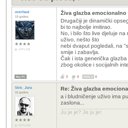
overhaul
Živa glazba emocionalno 
18 godina
Drugačiji je dinamički opseg.
bi to najbolje imitirao.
No, i bilo što live djeluje 
uživo, nešto što
nebi dvaput pogledali, na "
OFFLINE
smije i zabavlja.
Čak i ista generička glazba 
zbog okolice i socijalnih int
3
0
0
Moj PC
HVALA
Stric_Jura
Re: Živa glazba emociona
16 godina
a i bludničenje uživo ima p
zaslona...
Ju je je? Je ju je!
OFFLINE