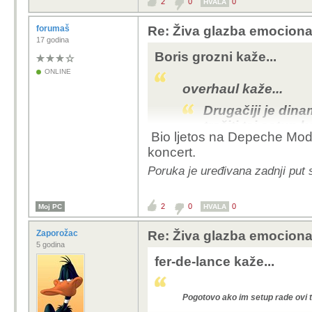
2
0
0
HVALA
forumaš
Re: Živa glazba emociona
17 godina
Boris grozni kaže...
ONLINE
overhaul kaže...
Drugačiji je dina
tražiti taj setup k
Bio ljetos na Depeche Mode 
No, i bilo što live
koncert.
smijemo forama už
Poruka je uređivana zadnji put 
nebi dvaput pogle
se i društvo smije 
Čak i ista generič
2
0
0
Moj PC
HVALA
djeluje intenzivnij
Zaporožac
Re: Živa glazba emociona
To nema apsolutno veze s tim, 99,9
5 godina
moze mjeriti po kvaliteti cak niti s 
fer-de-lance kaže...
ocajna niti je mjerilo icega!
Ljudi slusaju glazbu koju vole, izvo
jedino jos kad je na heroinu ili kad
Pogotovo ako im setup rade ovi 
HIFIsti imaju drugi problem
..