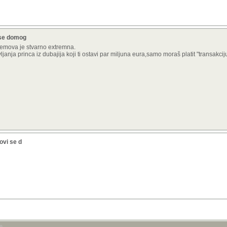
i, je rizik od inflacije minimalan. Stoga, ne razumijem fondove, nft, kripto sa oglas
 kripta odeš na YT, pogledaš desetak najpopularnijih videa i kupiš sa legitimne st
i se domog
 skemova je stvarno extremna.
ljanja princa iz dubajija koji ti ostavi par miljuna eura,samo moraš platit "transakciju
ovi se d
»