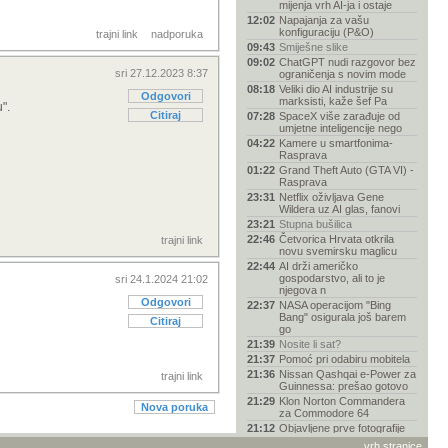
a na FB, YT, tik
mijenja vrh AI-ja i ostaje
ranice.
12:02
Napajanja za vašu
konfiguraciju (P&O)
trajni link
nadporuka
09:43
Smiješne slike
09:02
ChatGPT nudi razgovor bez
sri 27.12.2023 8:37
ograničenja s novim mode
08:18
Veliki dio AI industrije su
Odgovori
marksisti, kaže šef Pa
".
Citiraj
07:28
SpaceX više zarađuje od
umjetne inteligencije nego
04:22
Kamere u smartfonima-
Rasprava
01:22
Grand Theft Auto (GTA VI) -
Rasprava
23:31
Netflix oživljava Gene
Wildera uz AI glas, fanovi
23:21
Stupna bušilica
22:46
Četvorica Hrvata otkrila
trajni link
novu svemirsku maglicu
22:44
AI drži američko
gospodarstvo, ali to je
sri 24.1.2024 21:02
njegova n
Odgovori
22:37
NASA operacijom "Bing
Bang" osigurala još barem
Citiraj
go
21:39
Nosite li sat?
21:37
Pomoć pri odabiru mobitela
21:36
Nissan Qashqai e-Power za
trajni link
Guinnessa: prešao gotovo
21:29
Klon Norton Commandera
Nova poruka
za Commodore 64
21:12
Objavljene prve fotografije
kratera koji je na Mje
vrh stranice