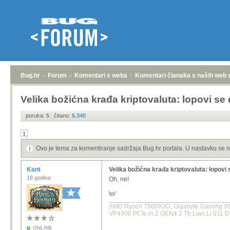
Bug.hr
»
Forum
»
Komentari s weba
»
Komentari članaka s naših web 
Velika božićna krađa kriptovaluta: lopovi s
poruka:
5
|
čitano:
5.340
1
Ovo je tema za komentiranje sadržaja Bug.hr portala. U nastavku se n
Kant
Velika božićna krađa kriptovaluta: lopov
18 godina
Oh, ne!
\o/
AMD Ryzen 7900X3D; Gigabyte Gaming X670
VP4300 PCIe m.2 GEN4 2 Tb;Lian Li 011 
ONLINE