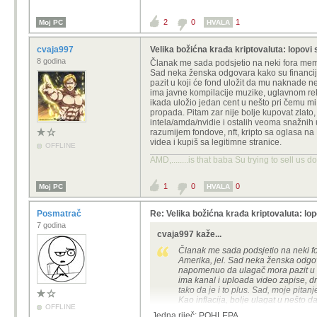
2
0
1
Moj PC
HVALA
cvaja997
Velika božićna krađa kriptovaluta: lopov
8 godina
Članak me sada podsjetio na neki fora meme
Sad neka ženska odgovara kako su financijs
pazit u koji će fond uložit da mu naknade ne
ima javne kompilacije muzike, uglavnom reka
ikada uložio jedan cent u nešto pri čemu mi
propada. Pitam zar nije bolje kupovat zlato, 
intela/amda/nvidie i ostalih veoma snažnih u
razumijem fondove, nft, kripto sa oglasa na
videa i kupiš sa legitimne stranice.
OFFLINE
AMD,........is that baba Su trying to sell us 
1
0
0
Moj PC
HVALA
Posmatrač
Re: Velika božićna krađa kriptovaluta: lop
7 godina
cvaja997 kaže...
Članak me sada podsjetio na neki f
Amerika, jel. Sad neka ženska odgovar
napomenuo da ulagač mora pazit u ko
ima kanal i uploada video zapise, d
tako da je i to plus. Sad, moje pita
Kao inflacija, bolje ulagat u nešto d
OFFLINE
skupi iznos, prodat zlato, kupit dion
Jedna riječ: POHLEPA.....