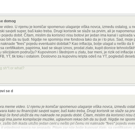
i se domog
 video. U njemu je komičar spomenuo ulaganje viška novca, između ostalog, u neki
ki savjeti super, baš kako treba. Drugi korisnik se slaže sa prvim, ali je napomen
 pojedu dobit. Čitam, mislim da korisnici nisu botovi jer jedan ima kanal i uploada 
o bih da su ljudi. Nigdje ne spominju ime fondova tako da je i to plus. Sad, moje p
 naknade "fees" pojedu eventualni dobitak? Kao inflacija, bolje ulagat u nešto da ti
sa certifikatom, papirima, kad se skupi iznos, prodat zlato, kupit dionice tehnoloških
 silicijskom području? Kupovinom i štednjom u zlatu, bar meni, je rizik od inflacije
 FB, YT, tik toku i ostalom. Doslovno za kupovinu kripta odeš na YT, pogledaš deset
dog sh*t or what?
ovi se d
ora meme video. U njemu je komičar spomenuo ulaganje viška novca, između ostalo
a kako su financijski savjeti super, baš kako treba. Drugi korisnik se slaže sa prvi
ji će fond uložit da mu naknade ne pojedu dobit. Čitam, mislim da korisnici nisu b
rugi ima javne kompilacije muzike, uglavnom rekao bih da su ljudi. Nigdje ne spom
nje, zašto bih ikada uložio jedan cent u nešto pri čemu mi naknade "fees" pojedu eve
a ti vrijednost novca ne propada. Pitam zar nije bolje kupovat zlato, sa certifikatom,
ice tehnoloških tvrtki poput intela/amda/nvidie i ostalih veoma snažnih u silicijskom