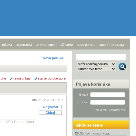
prijava
|
registracija
|
aktivne teme
|
najčitanije
|
nove poruke
|
autori
|
pretraga
Nova poruka
ruke
ravni prikaz
starije poruke gore
Prijava korisnika
E-mail:
uto 26.12.2023 19:07
Lozinka:
Odgovori
Citiraj
; SSD Patriot Viper
Aktivne teme
20:35
Koji monitor kupiti