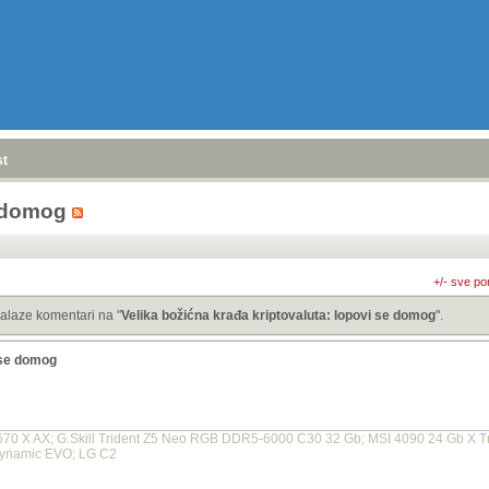
stranica
»
e domog
+/- sve po
alaze komentari na "
Velika božićna krađa kriptovaluta: lopovi se domog
".
i se domog
 X AX; G.Skill Trident Z5 Neo RGB DDR5-6000 C30 32 Gb; MSI 4090 24 Gb X Trio
Dynamic EVO; LG C2