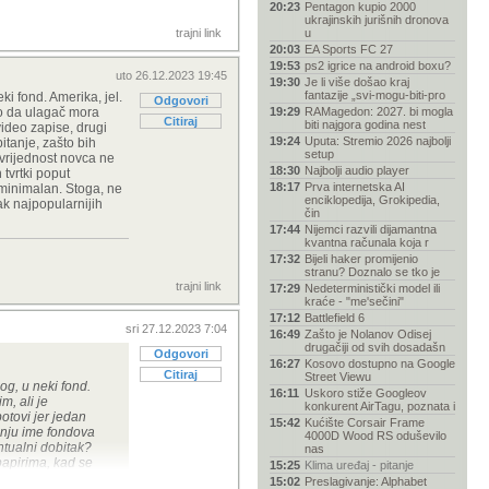
20:23
Pentagon kupio 2000
ukrajinskih jurišnih dronova
trajni link
u
20:03
EA Sports FC 27
19:53
ps2 igrice na android boxu?
uto 26.12.2023 19:45
19:30
Je li više došao kraj
fantazije „svi-mogu-biti-pro
 fond. Amerika, jel.
Odgovori
uo da ulagač mora
19:29
RAMagedon: 2027. bi mogla
Citiraj
biti najgora godina nest
video zapise, drugi
19:24
Uputa: Stremio 2026 najbolji
itanje, zašto bih
setup
 vrijednost novca ne
18:30
Najbolji audio player
 tvrtki poput
18:17
Prva internetska AI
 minimalan. Stoga, ne
enciklopedija, Grokipedia,
ak najpopularnijih
čin
17:44
Nijemci razvili dijamantna
kvantna računala koja r
17:32
Bijeli haker promijenio
stranu? Doznalo se tko je
trajni link
17:29
Nedeterministički model ili
kraće - "me'sečini"
17:12
Battlefield 6
sri 27.12.2023 7:04
16:49
Zašto je Nolanov Odisej
drugačiji od svih dosadašn
Odgovori
16:27
Kosovo dostupno na Google
Citiraj
Street Viewu
g, u neki fond.
16:11
Uskoro stiže Googleov
m, ali je
konkurent AirTagu, poznata i
otovi jer jedan
15:42
Kućište Corsair Frame
inju ime fondova
4000D Wood RS oduševilo
ntualni dobitak?
nas
 papirima, kad se
15:25
Klima uređaj - pitanje
 području?
15:02
Preslagivanje: Alphabet