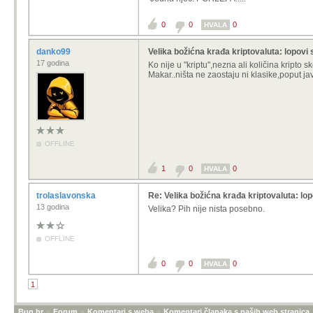
Kupovinom i štednjom u zlatu, bar men
toku i ostalom. Doslovno za kupovinu
0
0
0
HVALA
danko99
Velika božićna krađa kriptovaluta: lopov
17 godina
Ko nije u "kriptu",nezna ali količina kripto
Makar..ništa ne zaostaju ni klasike,poput jav
OFFLINE
1
0
0
HVALA
trolaslavonska
Re: Velika božićna krađa kriptovaluta: lop
13 godina
Velika? Pih nije nista posebno.
OFFLINE
0
0
0
HVALA
1
Bug.hr
»
Forum
»
Komentari s weba
»
Komentari članaka s naših web stranica