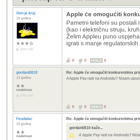
Ovo je kraj
Apple će omogućiti konk
18 godina
Pametni telefoni su postali r
(kao i električnu struju, kr
Želim Appleu puno uspjeha
igrati s manje regulatorskih
OFFLINE
0
0
0
HVALA
gordan0810
Re: Apple će omogućiti konkurentima pri
13 godina
A Apple Pay radi na Androidu? Nisam upozn
neaktivan
OFFLINE
0
0
0
HVALA
Feudalac
Re: Apple će omogućiti konkurentima pri
10 godina
gordan0810 kaže...
A Apple Pay radi na Androidu? Nisa
neaktivan