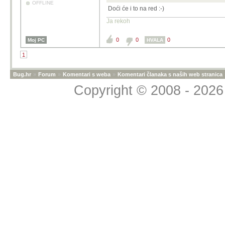
OFFLINE
Doći će i to na red :-)
Ja rekoh
0
0
0
Moj PC
HVALA
1
Bug.hr
»
Forum
»
Komentari s weba
»
Komentari članaka s naših web stranica
Copyright © 2008 - 2026 