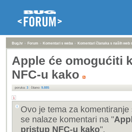
Bug.hr
»
Forum
»
Komentari s weba
»
Komentari članaka s naših web 
Apple će omogućiti 
NFC-u kako
poruka:
3
|
čitano:
9.885
1
Ovo je tema za komentiranje 
se nalaze komentari na "
Appl
pristup NFC-u kako
".