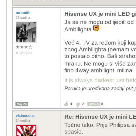
mrsmith
Hisense UX je mini LED gi
17 godina
Ja se ne mogu odlijepiti od 
Ambilighta
Već 4. TV za redom koji kupu
zbog Ambilighta (nemam volje
OFFLINE
to postalo bitno. Baš strah
mraku. Ne mogu si više zam
fino 4way ambilight, milina.
It is always darkest just be
Poruka je uređivana zadnji put 
4
2
0
Moj PC
HVALA
viciousone
Re: Hisense UX je mini LE
14 godina
Točno tako. Prije Philipsa s
spasio.