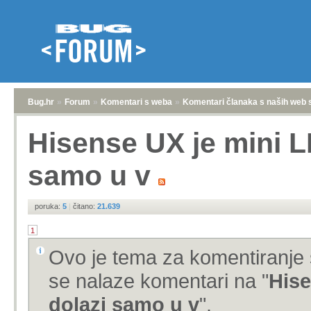
Bug.hr
»
Forum
»
Komentari s weba
»
Komentari članaka s naših web 
Hisense UX je mini L
samo u v
poruka:
5
|
čitano:
21.639
1
Ovo je tema za komentiranje 
se nalaze komentari na "
Hise
dolazi samo u v
".