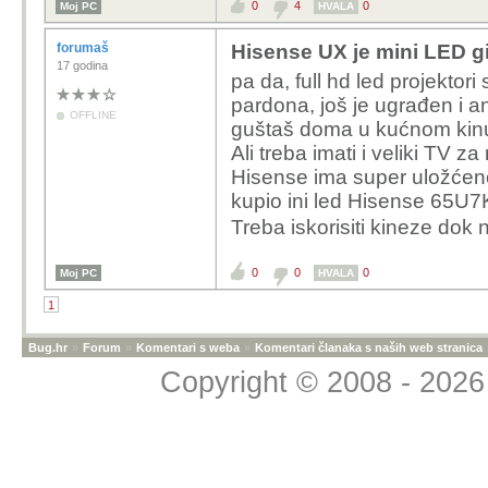
0
4
0
Moj PC
HVALA
forumaš
Hisense UX je mini LED gi
17 godina
pa da, full hd led projektor
pardona, još je ugrađen i an
OFFLINE
guštaš doma u kućnom kin
Ali treba imati i veliki TV za
Hisense ima super uložćen
kupio ini led Hisense
65U7KQ
Treba iskorisiti kineze dok
0
0
0
Moj PC
HVALA
1
Bug.hr
»
Forum
»
Komentari s weba
»
Komentari članaka s naših web stranica
Copyright © 2008 - 2026 