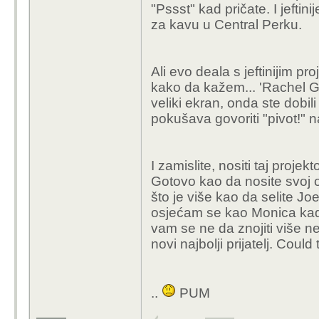
"Pssst" kad pričate. I jeftini
za kavu u Central Perku.
Ali evo deala s jeftinijim pr
kako da kažem... 'Rachel Gr
veliki ekran, onda ste dobil
pokušava govoriti "pivot!" n
I zamislite, nositi taj proje
Gotovo kao da nosite svoj o
što je više kao da selite Jo
osjećam se kao Monica kad
vam se ne da znojiti više n
novi najbolji prijatelj. Coul
..
PUM