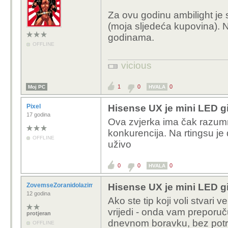
Za ovu godinu ambilight je 
(moja sljedeća kupovina). N
godinama.
OFFLINE
vicious
1
0
0
Moj PC
HVALA
Pixel
Hisense UX je mini LED gi
17 godina
Ova zvjerka ima čak razumnu
konkurencija. Na rtingsu je 
OFFLINE
uživo
0
0
0
HVALA
ZovemseZoranidolazimizRijeke
Hisense UX je mini LED gi
12 godina
Ako ste tip koji voli stvari 
vrijedi - onda vam preporuč
protjeran
dnevnom boravku, bez pot
OFFLINE