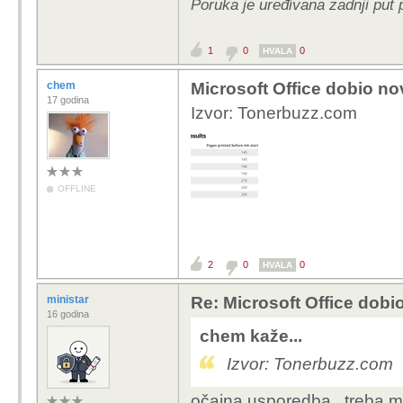
Poruka je uređivana zadnji put 
1
0
0
HVALA
chem
Microsoft Office dobio nov
17 godina
Izvor: Tonerbuzz.com
OFFLINE
2
0
0
HVALA
ministar
Re: Microsoft Office dobio
16 godina
chem kaže...
Izvor: Tonerbuzz.com
očajna usporedba.. treba mj