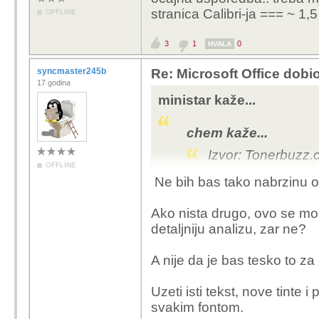
stranica Calibri-ja === ~ 1,
OFFLINE
3
1
0
HVALA
syncmaster245b
Re: Microsoft Office dobio
17 godina
ministar kaže...
chem kaže...
Izvor: Tonerbuzz
OFFLINE
Ne bih bas tako nabrzinu od
očajna usporedba.. tre
stranicama.. 1 stranica
Ako nista drugo, ovo se moz
detaljniju analizu, zar ne?
A nije da je bas tesko to za 
Uzeti isti tekst, nove tinte 
svakim fontom.