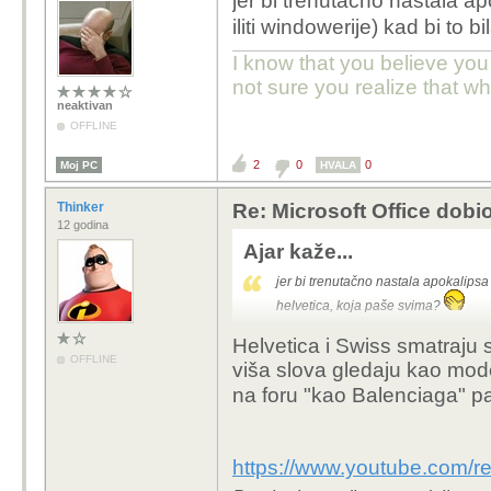
jer bi trenutačno nastala apo
iliti windowerije) kad bi to 
I know that you believe you
not sure you realize that w
neaktivan
OFFLINE
2
0
0
Moj PC
HVALA
Thinker
Re: Microsoft Office dobio
12 godina
Ajar kaže...
jer bi trenutačno nastala apokalipsa (
helvetica, koja paše svima?
Helvetica i Swiss smatraju
OFFLINE
viša slova gledaju kao mode
na foru "kao Balenciaga" pa
https://www.youtube.com/r