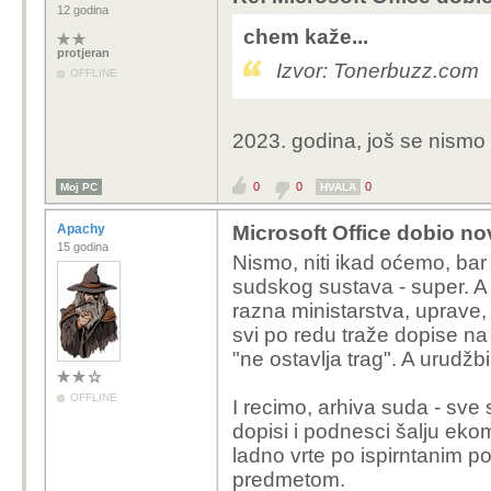
12 godina
chem kaže...
protjeran
Izvor: Tonerbuzz.com
OFFLINE
2023. godina, još se nismo ri
0
0
0
Moj PC
HVALA
Apachy
Microsoft Office dobio nov
15 godina
Nismo, niti ikad oćemo, bar
sudskog sustava - super. A 
razna ministarstva, uprave, 
svi po redu traže dopise na
"ne ostavlja trag". A urudžbir
OFFLINE
I recimo, arhiva suda - sve s
dopisi i podnesci šalju ek
ladno vrte po ispirntanim po
predmetom.