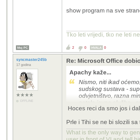
show program na sve strane
Tko leti vrijedi, tko ne leti ne
2
0
0
Moj PC
HVALA
syncmaster245b
Re: Microsoft Office dobio
17 godina
Apachy kaže...
Nismo, niti ikad oćemo
sudskog sustava - supe
odvjetništvo, razna min
OFFLINE
ostale javne službe - s
Hoces reci da smo jos i dal
email smatra "neozbiljni
email... to je valjda SF 
Prle i Tihi se ne bi slozili s
I recimo, arhiva suda - 
What is the only way to ge
Iako se dopisi i podne
user in front of VI and tell hi