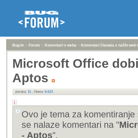
Bug.hr
»
Forum
»
Komentari s weba
»
Komentari članaka s naših web 
Microsoft Office dobi
Aptos
poruka:
11
|
čitano:
6.523
1
Ovo je tema za komentiranje 
se nalaze komentari na "
Micr
- Aptos
".