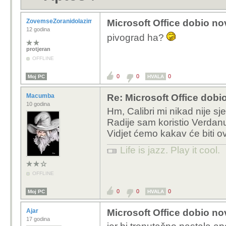
ZovemseZoranidolazimizRijeke
Microsoft Office dobio nov
12 godina
pivograd ha?
protjeran
OFFLINE
0
0
0
Moj PC
HVALA
Macumba
Re: Microsoft Office dobio
10 godina
Hm, Calibri mi nikad nije sj
Radije sam koristio Verdan
Vidjet ćemo kakav će biti o
Life is jazz. Play it cool.
OFFLINE
0
0
0
Moj PC
HVALA
Ajar
Microsoft Office dobio nov
17 godina