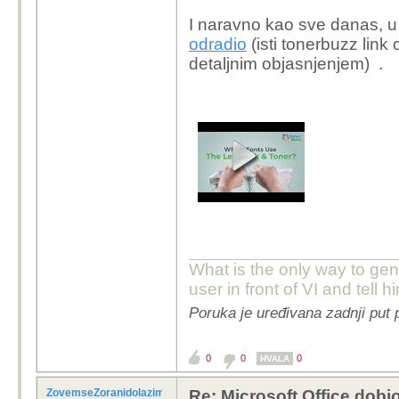
I naravno kao sve danas, u
odradio
(isti tonerbuzz link
detaljnim objasnjenjem) .
What is the only way to ge
user in front of VI and tell hi
Poruka je uređivana zadnji put
0
0
0
HVALA
ZovemseZoranidolazimizRijeke
Re: Microsoft Office dobio