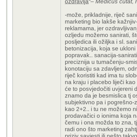
ozdravlja
“–
Medicus cutat, 
-može, prikladnije, riječ san
marketing bio lakše kažnji
reklamama, jer ozdravljivanj
ozljedu možemo sanirati, što
posljedica ili ožiljka i sl. 
betonizacija, koja se ukloni 
popravak.. sanacija-sanirati 
preciznija u tumačenju-smis
konotaciju sa zdavljem, od
riječ koristiti kad ima tu sl
na kraju i placebo liječi kao
će to posvjedočiti uvjeren
znamo da je besmislica tj o
subjektivno pa i pogrešno-za
kao 2+2.. i tu ne možemo n
prodavačici o ionima koja nam
čemu i ona možda to zna, t
radi ono što marketing zah
priziv savjesti ili nešto tak