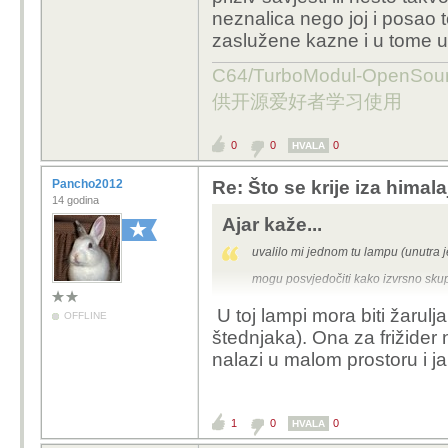
neznalica nego joj i posao 
zaslužene kazne i u tome us
C64/TurboModul-OpenS
供开源爱好者学习使用
0
0
0
HVALA
Pancho2012
Re: Što se krije iza himala
14 godina
Ajar kaže...
uvalilo mi jednom tu lampu (unutra je ž
mogu posvjedočiti kako izvrsno skupl
U toj lampi mora biti žarul
OFFLINE
štednjaka). Ona za frižider 
nalazi u malom prostoru i j
1
0
0
HVALA