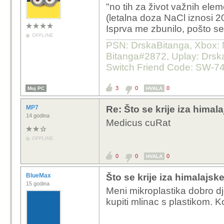
"
no tih za život važnih elem
(letalna doza NaCl iznosi 2
Isprva me zbunilo, pošto se
OFFLINE
PSN: DrskaBitanga, Xbox: M
Bitanga#2872, Uplay: Drska
Switch Friend Code: SW-7
3
0
0
Moj PC
HVALA
MP7
Re: Što se krije iza himala
14 godina
Medicus cuRat
OFFLINE
0
0
0
HVALA
BlueMax
Što se krije iza himalajske
15 godina
Meni mikroplastika dobro dj
kupiti mlinac s plastikom. Ko