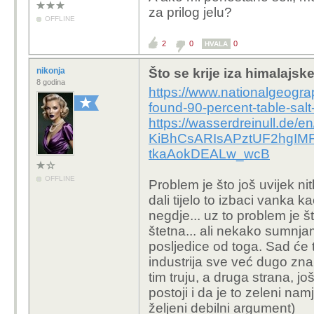
za prilog jelu?
OFFLINE
2
0
0
HVALA
nikonja
Što se krije iza himalajske
8 godina
https://www.nationalgeograp
found-90-percent-table-salt
https://wasserdreinull.de/
KiBhCsARIsAPztUF2hgIMF
tkaAokDEALw_wcB
OFFLINE
Problem je što još uvijek ni
dali tijelo to izbaci vanka ka
negdje... uz to problem je št
štetna... ali nekako sumnja
posljedice od toga. Sad će t
industrija sve već dugo zna
tim truju, a druga strana, j
postoji i da je to zeleni n
željeni debilni argument)