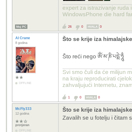
expert za istrazivanje ruda 
WindowsPhone die hard fan
26
0
0
Moj PC
HVALA
Al Crane
Što se krije iza himalajske
8 godina
Što reći nego
ཨོཾ་མ་ཎི་པདྨེ་ཧཱུྃ
Svi smo čuli da će milijun m
na kraju reproducirati cje
OFFLINE
zahvaljujući Internetu, znam
1
0
0
HVALA
McFly333
Što se krije iza himalajske
12 godina
Zavalih se u fotelju i čit
protjeran
OFFLINE