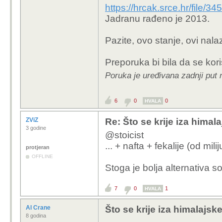
https://hrcak.srce.hr/file/3
Jadranu rađeno je 2013.
Pazite, ovo stanje, ovi nala
Preporuka bi bila da se kor
Poruka je uređivana zadnji put n
6
0
0
HVALA
ZViZ
Re: Što se krije iza himala
3 godine
@stoicist
... + nafta + fekalije (od mil
protjeran
OFFLINE
Stoga je bolja alternativa s
7
0
1
HVALA
Al Crane
Što se krije iza himalajske
8 godina