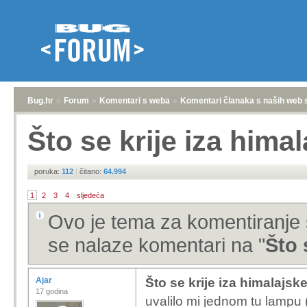
Bug.hr
»
Forum
»
Komentari s weba
»
Komentari članaka s naših web 
Što se krije iza himal
poruka:
112
|
čitano:
64.994
1
2
3
4
sljedeća
Ovo je tema za komentiranje 
se nalaze komentari na "
Što 
Ajar
Što se krije iza himalajske
17 godina
uvalilo mi jednom tu lampu (un