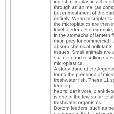
ingest microplastics.
It can
through an animal (as compa
but enmeshment of the parti
entirely.
When microplastic-
the microplastics are then i
level feeders. For example,
in the stomachs of
lantern f
main prey for commercial fis
absorb chemical pollutants 
tissues.
Small animals are a
satiation and resulting star
microplastics.
A study done at the Argenti
found the presence of microp
freshwater fish. These 11 sp
feeding
habits:
detritivore,
planktivo
is one of the few so far to 
freshwater organisms.
Bottom feeders, such as
be
scavengers that feed on
de