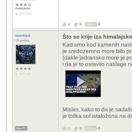
neaktivan
OFFLINE
4
0
0
HVALA
overhaul
Što se krije iza himalajske
18 godina
Kad smo kod kamenih nasla
je sredozemno more bilo prak
(dakle jadransko more je p
i da je to ostavilo naslage
OFFLINE
Mislim, kako to da je sadaš
je tolika sol istaložena na
2
0
0
Moj PC
HVALA