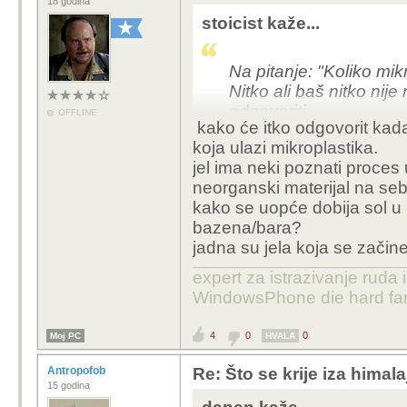
18 godina
stoicist kaže...
Na pitanje: "Koliko mik
Nitko ali baš nitko nij
odgovoriti.
OFFLINE
kako će itko odgovorit kada
koja ulazi mikroplastika.
Preporuka bi bila da s
jel ima neki poznati proce
neorganski materijal na se
kako se uopće dobija sol u 
bazena/bara?
jadna su jela koja se zači
expert za istrazivanje ruda 
WindowsPhone die hard fan
4
0
0
Moj PC
HVALA
Antropofob
Re: Što se krije iza himala
15 godina