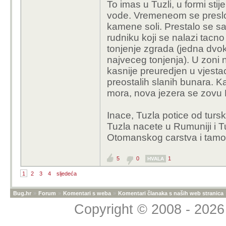
To imas u Tuzli, u formi stije
vode. Vremeneom se preslo 
kamene soli. Prestalo se sa
rudniku koji se nalazi tacn
tonjenje zgrada (jedna dvok
najveceg tonjenja). U zoni na
kasnije preuredjen u vjest
preostalih slanih bunara. K
mora, nova jezera se zovu
Inace, Tuzla potice od tursk
Tuzla nacete u Rumuniji i T
Otomanskog carstva i tamo e
5
0
1
HVALA
1
2
3
4
sljedeća
Bug.hr
»
Forum
»
Komentari s weba
»
Komentari članaka s naših web stranica
Copyright © 2008 - 2026 