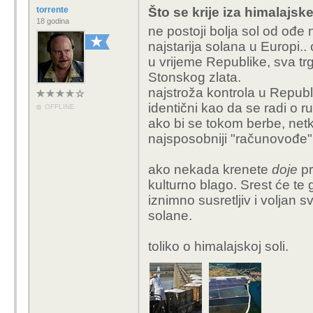
torrente
Što se krije iza himalajske
18 godina
ne postoji bolja sol od ođ
najstarija solana u Europi.
u vrijeme Republike, sva tr
Stonskog zlata.
najstroža kontrola u Republici
identični kao da se radi o 
OFFLINE
ako bi se tokom berbe, netko
najsposobniji "računovođe" 
ako nekada krenete
doje
p
kulturno blago. Srest će te
iznimno susretljiv i voljan 
solane.
toliko o himalajskoj soli.