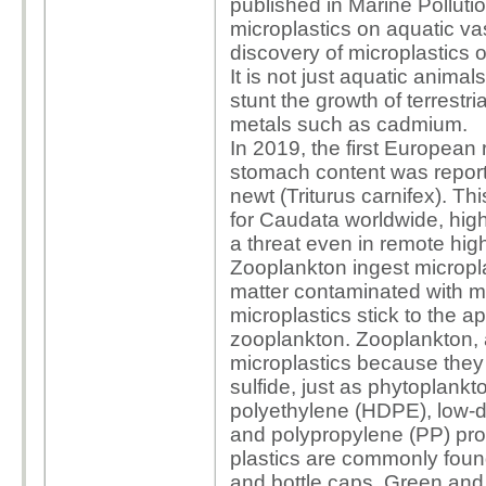
published in
Marine Pollutio
microplastics on aquatic vas
discovery of microplastics o
It is not just aquatic anim
stunt the growth of terrestri
metals such as cadmium.
In 2019, the first European 
stomach content was repor
newt
(Triturus carnifex). Th
for
Caudata
worldwide, high
a threat even in remote hig
Zooplankton
ingest micropl
matter contaminated with mi
microplastics stick to the 
zooplankton.
Zooplankton,
microplastics because they 
sulfide, just as
phytoplankt
polyethylene
(HDPE),
low-d
and
polypropylene
(PP) pro
plastics are commonly found
and bottle caps.
Green and r