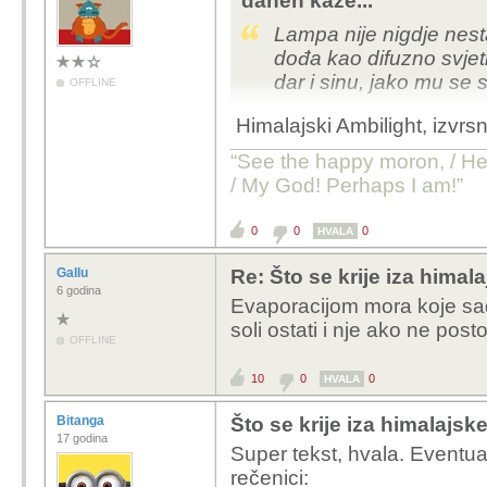
danen kaže...
Lampa nije nigdje nest
dođa kao difuzno svjetl
dar i sinu, jako mu se 
OFFLINE
Himalajski Ambilight, izvrsn
“See the happy moron, / He 
/ My God! Perhaps I am!”
0
0
0
HVALA
Gallu
Re: Što se krije iza himala
6 godina
Evaporacijom mora koje sadr
soli ostati i nje ako ne post
OFFLINE
10
0
0
HVALA
Bitanga
Što se krije iza himalajske
17 godina
Super tekst, hvala. Eventua
rečenici: