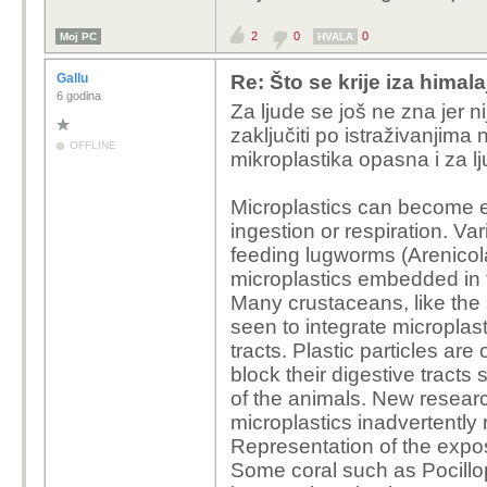
2
0
0
Moj PC
HVALA
Gallu
Re: Što se krije iza himala
6 godina
Za ljude se još ne zna jer n
zaključiti po istraživanjima
OFFLINE
mikroplastika opasna i za lj
Microplastics can become 
ingestion or respiration. Va
feeding
lugworms
(Arenico
microplastics embedded in 
Many
crustaceans, like the
seen to integrate microplast
tracts.
Plastic particles are
block their digestive tracts
of the animals.
New research
microplastics inadvertently r
Representation of the expos
Some coral such as Pocillo