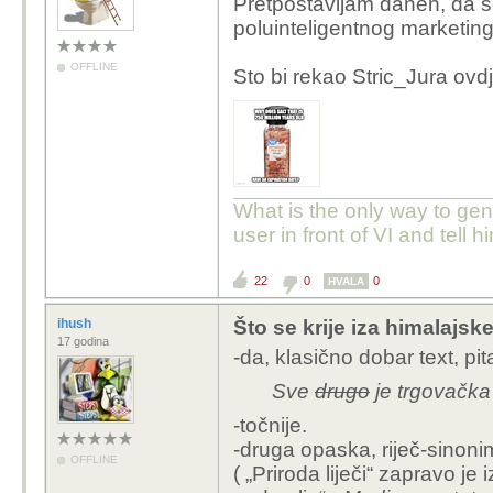
Pretpostavljam danen, da s
poluinteligentnog marketing
OFFLINE
Sto bi rekao Stric_Jura ovd
What is the only way to ge
user in front of VI and tell hi
22
0
0
HVALA
ihush
Što se krije iza himalajske
17 godina
-da, klasično dobar text, pit
Sve
drugo
je trgovačka
-točnije.
-druga opaska, riječ-sinoni
OFFLINE
( „Priroda liječi“ zapravo je 