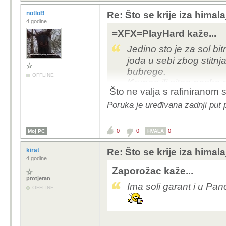
notloB
Re: Što se krije iza himala
4 godine
=XFX=PlayHard kaže...
Jedino sto je za sol bi
joda u sebi zbog stitn
bubrege.
OFFLINE
Krupna ili sitna paska m
Što ne valja s rafiniranom s
Poruka je uređivana zadnji put 
0
0
0
Moj PC
HVALA
kirat
Re: Što se krije iza himala
4 godine
Zaporožac kaže...
protjeran
Ima soli garant i u Pan
OFFLINE