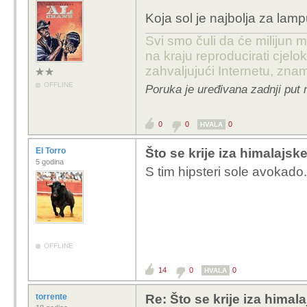
Koja sol je najbolja za lamp
Svi smo čuli da će milijun m
na kraju reproducirati cje
zahvaljujući Internetu, znam
OFFLINE
Poruka je uređivana zadnji put 
0
0
0
HVALA
El Torro
Što se krije iza himalajske
5 godina
S tim hipsteri sole avokado.
OFFLINE
14
0
0
HVALA
torrente
Re: Što se krije iza himala