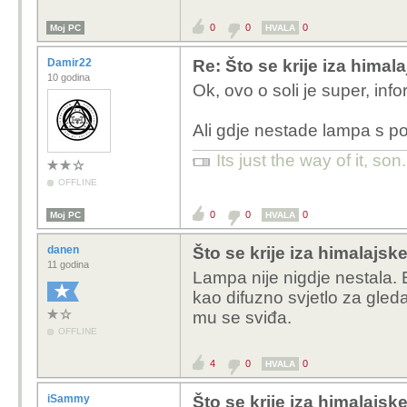
0
0
0
Moj PC
HVALA
Damir22
Re: Što se krije iza himala
10 godina
Ok, ovo o soli je super, inf
Ali gdje nestade lampa s p
Its just the way of it, son
OFFLINE
0
0
0
Moj PC
HVALA
danen
Što se krije iza himalajske
11 godina
Lampa nije nigdje nestala.
kao difuzno svjetlo za gleda
mu se sviđa.
OFFLINE
4
0
0
HVALA
iSammy
Što se krije iza himalajske