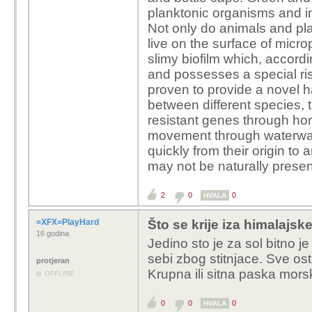
planktonic organisms and 
Not only do animals and pl
live on the surface of micr
slimy
biofilm
which, accordi
and possesses a special ri
proven to provide a novel ha
between different species, 
resistant
genes through
hor
movement through waterwa
quickly from their origin to
may not be naturally presen
2
0
0
HVALA
=XFX=PlayHard
Što se krije iza himalajske
16 godina
Jedino sto je za sol bitno j
sebi zbog stitnjace. Sve o
protjeran
Krupna ili sitna paska morska
OFFLINE
0
0
0
HVALA