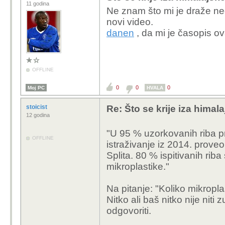
11 godina
Ne znam što mi je draže ned
novi video.
danen
, da mi je časopis ov
OFFLINE
0
0
0
Moj PC
HVALA
stoicist
Re: Što se krije iza himala
12 godina
"U 95 % uzorkovanih riba p
OFFLINE
istraživanje iz 2014. proveo 
Splita. 80 % ispitivanih rib
mikroplastike."
Na pitanje: "Koliko mikropla
Nitko ali baš nitko nije nit
odgovoriti.