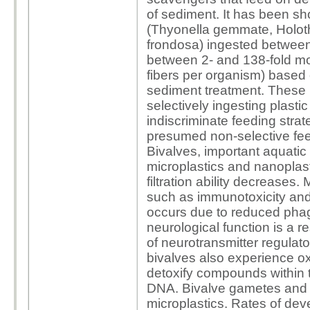
of sediment. It has been s
(Thyonella gemmate,
Holot
frondosa) ingested betwee
between 2- and 138-fold mo
fibers per organism) based 
sediment treatment. These r
selectively ingesting plasti
indiscriminate feeding stra
presumed non-selective fee
Bivalves, important aquatic
microplastics and nanoplast
filtration ability decreases.
M
such as immunotoxicity and 
occurs due to reduced
pha
neurological function is a res
of neurotransmitter regula
bivalves also experience
ox
detoxify compounds within 
DNA.
Bivalve gametes and 
microplastics. Rates of de