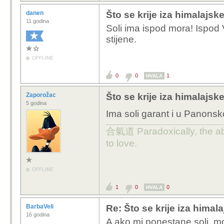
danen
Što se krije iza himalajske
11 godina
Soli ima ispod mora! Ispod 
stijene.
OFFLINE
0
0
1
HVALA
Zaporožac
Što se krije iza himalajske
5 godina
Ima soli garant i u Panonsko
合氣道 Paradoxically, the abili
to love.
OFFLINE
1
0
0
HVALA
BarbaVeli
Re: Što se krije iza himala
16 godina
A ako mi ponestane soli, može 