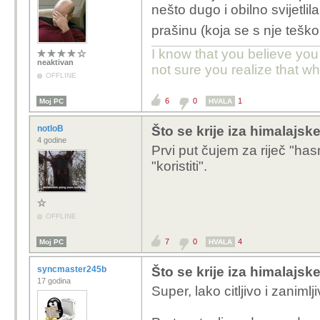
nešto dugo i obilno svijetli
prašinu (koja se s nje teško
I know that you believe you
neaktivan
not sure you realize that w
OFFLINE
6
0
1
Moj PC
HVALA
notloB
Što se krije iza himalajske
4 godine
Prvi put čujem za riječ "has
"koristiti".
OFFLINE
7
0
4
Moj PC
HVALA
syncmaster245b
Što se krije iza himalajske
17 godina
Super, lako citljivo i zanimlji