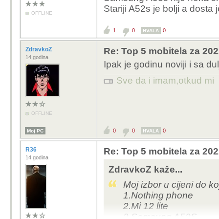
Stariji A52s je bolji a dosta jef
OFFLINE
1
0
0
HVALA
ZdravkoZ
Re: Top 5 mobitela za 20
14 godina
Ipak je godinu noviji i sa 
Sve da i imam,otkud mi
OFFLINE
0
0
0
Moj PC
HVALA
R36
Re: Top 5 mobitela za 20
14 godina
ZdravkoZ kaže...
Moj izbor u cijeni do k
1.Nothing phone
2.Mi 12 lite
3.Samsung A53S