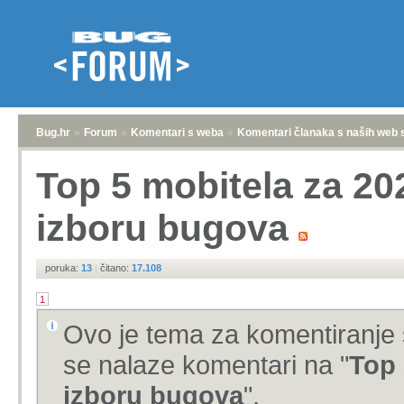
Bug.hr
»
Forum
»
Komentari s weba
»
Komentari članaka s naših web 
Top 5 mobitela za 2
izboru bugova
poruka:
13
|
čitano:
17.108
1
Ovo je tema za komentiranje 
se nalaze komentari na "
Top 
izboru bugova
".