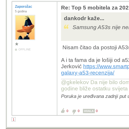
Zaporožac
Re: Top 5 mobitela za 20
5 godina
dankodr kaže...
Samsung A53s nije ne
Nisam čitao da postoji A53
OFFLINE
A i ta fama da je lošiji od 
Jerković
https://www.smar
galaxy-a53-recenzija/
@gkelekov Da nije bilo dom
godine bliže ostatku svijeta 
Poruka je uređivana zadnji put 
0
0
0
HVALA
1