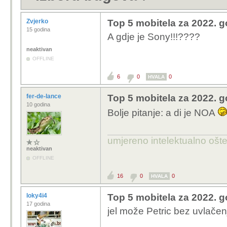
Zvjerko
Top 5 mobitela za 2022. 
15 godina
A gdje je Sony!!!????
neaktivan
OFFLINE
6
0
0
HVALA
fer-de-lance
Top 5 mobitela za 2022. 
10 godina
Bolje pitanje: a di je NOA
umjereno intelektualno ošt
neaktivan
OFFLINE
16
0
0
HVALA
loky4i4
Top 5 mobitela za 2022. 
17 godina
jel može Petric bez uvlače