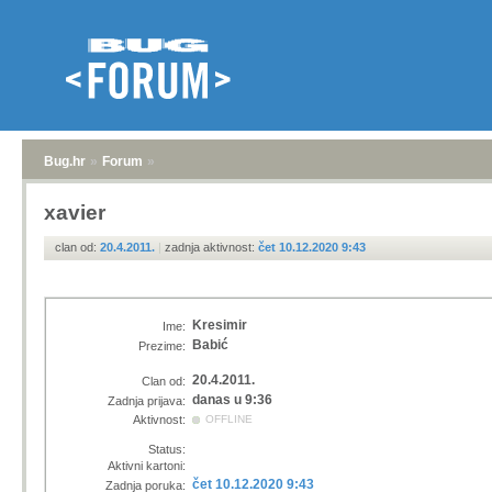
Bug.hr
»
Forum
»
xavier
clan od:
20.4.2011.
|
zadnja aktivnost:
čet 10.12.2020 9:43
Kresimir
Ime:
Babić
Prezime:
20.4.2011.
Clan od:
danas u 9:36
Zadnja prijava:
Aktivnost:
OFFLINE
Status:
Aktivni kartoni:
čet 10.12.2020 9:43
Zadnja poruka: