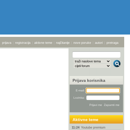
prijava
|
registracija
|
aktivne teme
|
najčitanije
|
nove poruke
|
autori
|
pretraga
Prijava korisnika
E-mail:
Lozinka:
Aktivne teme
11:24
Youtube premium