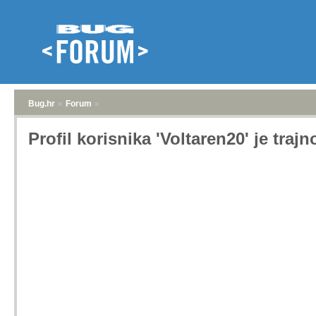
Bug.hr
»
Forum
»
Profil korisnika 'Voltaren20' je traj