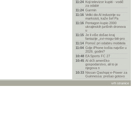
11:24
Koji televizor kupiti - vodič
za odabir
11:24
Garmin
11:16
Veliki dio AI industrije su
marksisti, kaže šef Pa
11:16
Pentagon kupio 2000
ukrajinskih jurišnih dronova
u
11:15
Je li više došao kraj
fantazije „svi-mogu-biti-pro
11:14
Pomoć pri odabiru mobitela
11:04
Gdje iPhone košta najviše u
2026. godini?
10:48
EA Sports FC 27
10:45
AI drži američko
gospodarstvo, ali to je
njegova n
10:33
Nissan Qashqai e-Power za
Guinnessa: prešao gotovo
10:20
Zašto je Nolanov Odisej
vrh stranice
drugačiji od svih dosadašn
10:16
OpenAI-jev novi uređaj bit
će veličine hokejaškog
09:45
Destrier je unikatna verzija
Bugattijeva modela Bo
09:42
Napajanja za vašu
konfiguraciju (P&O)
09:36
Društvena mreža Truth
Social legalizirala insajder
09:22
SpaceX-ova raketa pala na
Mjesec, fotografije krat
08:55
Spider-Man "napao" vozače
BMW-a reklamom na