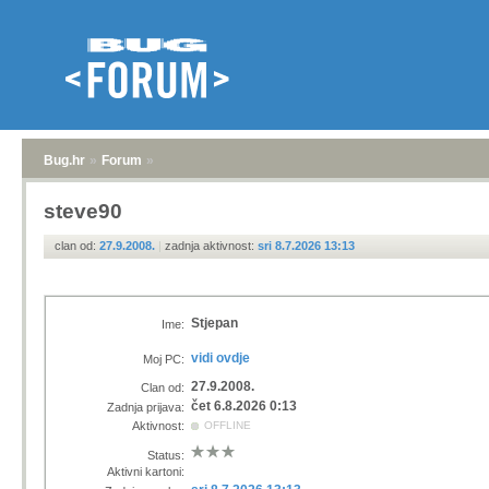
Bug.hr
»
Forum
»
steve90
clan od:
27.9.2008.
|
zadnja aktivnost:
sri 8.7.2026 13:13
Stjepan
Ime:
vidi ovdje
Moj PC:
27.9.2008.
Clan od:
čet 6.8.2026 0:13
Zadnja prijava:
Aktivnost:
OFFLINE
Status:
Aktivni kartoni: