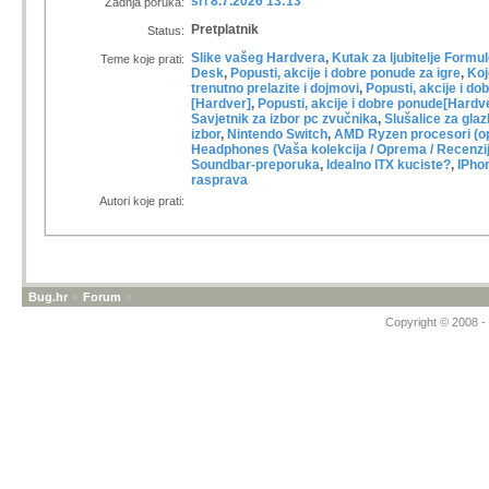
sri 8.7.2026 13:13
Zadnja poruka:
Pretplatnik
Status:
Slike vašeg Hardvera
,
Kutak za ljubitelje Formul
Teme koje prati:
Desk
,
Popusti, akcije i dobre ponude za igre
,
Koj
trenutno prelazite i dojmovi
,
Popusti, akcije i d
[Hardver]
,
Popusti, akcije i dobre ponude[Hardv
Savjetnik za izbor pc zvučnika
,
Slušalice za glaz
izbor
,
Nintendo Switch
,
AMD Ryzen procesori (o
Headphones (Vaša kolekcija / Oprema / Recenzi
Soundbar-preporuka
,
Idealno ITX kuciste?
,
IPhon
rasprava
Autori koje prati:
Bug.hr
»
Forum
»
Copyright © 2008 - 