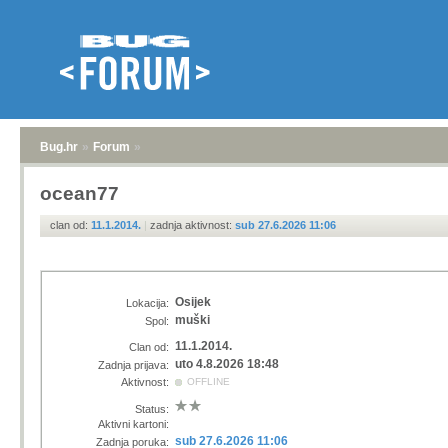
Bug.hr
»
Forum
»
ocean77
clan od:
11.1.2014.
|
zadnja aktivnost:
sub 27.6.2026 11:06
Osijek
Lokacija:
muški
Spol:
11.1.2014.
Clan od:
uto 4.8.2026 18:48
Zadnja prijava:
Aktivnost:
OFFLINE
Status:
Aktivni kartoni:
sub 27.6.2026 11:06
Zadnja poruka: