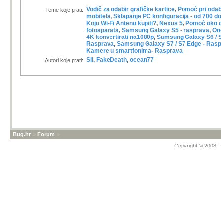
Vodič za odabir grafičke kartice
,
Pomoć pri odab
Teme koje prati:
mobitela
,
Sklapanje PC konfiguracija - od 700 
Koju Wi-Fi Antenu kupiti?
,
Nexus 5
,
Pomoć oko o
fotoaparata
,
Samsung Galaxy S5 - rasprava
,
On
4K konvertirati na1080p
,
Samsung Galaxy S6 / S
Rasprava
,
Samsung Galaxy S7 / S7 Edge - Ras
Kamere u smartfonima- Rasprava
Sil
,
FakeDeath
,
ocean77
Autori koje prati:
Bug.hr
»
Forum
»
Copyright © 2008 - 