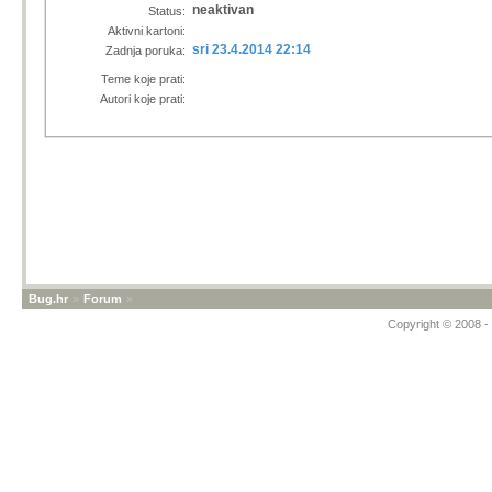
neaktivan
Status:
Aktivni kartoni:
sri 23.4.2014 22:14
Zadnja poruka:
Teme koje prati:
Autori koje prati:
Bug.hr
»
Forum
»
Copyright © 2008 - 