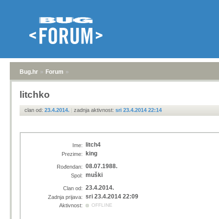
Bug.hr
»
Forum
»
litchko
clan od:
23.4.2014.
|
zadnja aktivnost:
sri 23.4.2014 22:14
litch4
Ime:
king
Prezime:
08.07.1988.
Rođendan:
muški
Spol:
23.4.2014.
Clan od:
sri 23.4.2014 22:09
Zadnja prijava:
Aktivnost:
OFFLINE