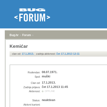
Bug.hr
»
Forum
»
Kemićar
clan od:
17.1.2013.
|
zadnja aktivnost:
čet 17.1.2013 12:11
08.07.1971.
Rođendan:
muški
Spol:
17.1.2013.
Clan od:
čet 17.1.2013 11:45
Zadnja prijava:
Aktivnost:
OFFLINE
neaktivan
Status:
Aktivni kartoni: