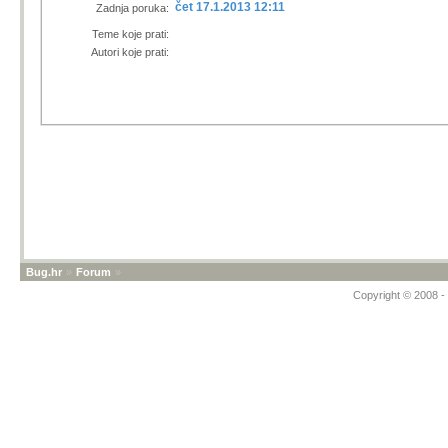
čet 17.1.2013 12:11
Zadnja poruka:
Teme koje prati:
Autori koje prati:
Bug.hr
»
Forum
»
Copyright © 2008 - 