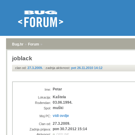
Bug.hr
»
Forum
»
joblack
clan od:
27.3.2009.
|
zadnja aktivnost:
pet 26.11.2010 14:12
Petar
Ime:
Kaštela
Lokacija:
03.06.1994.
Rođendan:
muški
Spol:
vidi ovdje
Moj PC:
27.3.2009.
Clan od:
pon 30.7.2012 15:14
Zadnja prijava:
Aktivnost:
OFFLINE