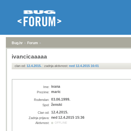
Bug.hr
»
Forum
»
ivancicaaaaa
clan od:
12.4.2015.
|
zadnja aktivnost:
ned 12.4.2015 16:01
ivana
Ime:
maric
Prezime:
03.06.1999.
Rođendan:
ženski
Spol:
12.4.2015.
Clan od:
ned 12.4.2015 15:36
Zadnja prijava:
Aktivnost:
OFFLINE