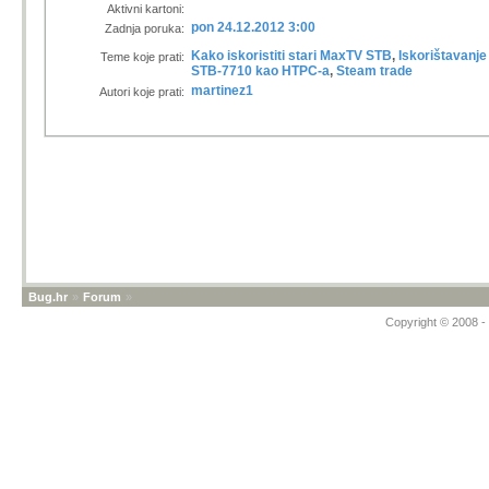
Aktivni kartoni:
pon 24.12.2012 3:00
Zadnja poruka:
Kako iskoristiti stari MaxTV STB
,
Iskorištavanj
Teme koje prati:
STB-7710 kao HTPC-a
,
Steam trade
martinez1
Autori koje prati:
Bug.hr
»
Forum
»
Copyright © 2008 - 