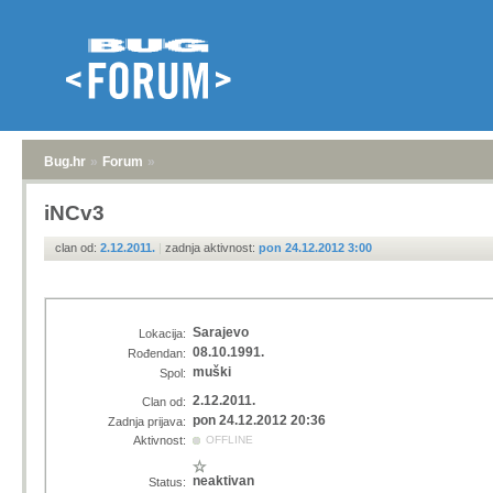
Bug.hr
»
Forum
»
iNCv3
clan od:
2.12.2011.
|
zadnja aktivnost:
pon 24.12.2012 3:00
Sarajevo
Lokacija:
08.10.1991.
Rođendan:
muški
Spol:
2.12.2011.
Clan od:
pon 24.12.2012 20:36
Zadnja prijava:
Aktivnost:
OFFLINE
neaktivan
Status: