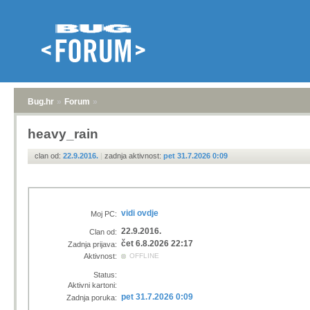
Bug.hr
»
Forum
»
heavy_rain
clan od:
22.9.2016.
|
zadnja aktivnost:
pet 31.7.2026 0:09
vidi ovdje
Moj PC:
22.9.2016.
Clan od:
čet 6.8.2026 22:17
Zadnja prijava:
Aktivnost:
OFFLINE
Status:
Aktivni kartoni:
pet 31.7.2026 0:09
Zadnja poruka: