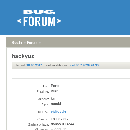
Bug.hr
»
Forum
»
hackyuz
clan od:
18.10.2017.
|
zadnja aktivnost:
čet 30.7.2026 20:30
Pero
Ime:
krkr
Prezime:
krr
Lokacija:
muški
Spol:
vidi ovdje
Moj PC:
18.10.2017.
Clan od:
danas u 14:44
Zadnja prijava:
Aktivnost:
OFFLINE