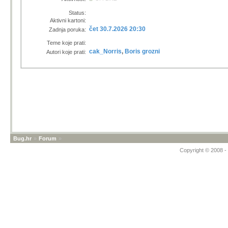
Status:
Aktivni kartoni:
čet 30.7.2026 20:30
Zadnja poruka:
Teme koje prati:
cak_Norris
,
Boris grozni
Autori koje prati:
Bug.hr
»
Forum
»
Copyright © 2008 - 