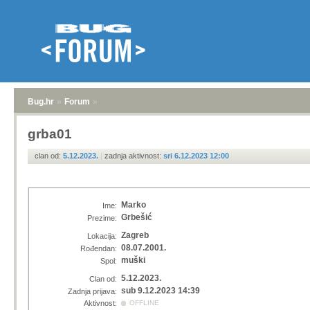
Bug.hr
»
Forum
»
grba01
clan od:
5.12.2023.
|
zadnja aktivnost:
sri 6.12.2023 12:00
Marko
Ime:
Grbešić
Prezime:
Zagreb
Lokacija:
08.07.2001.
Rođendan:
muški
Spol:
5.12.2023.
Clan od:
sub 9.12.2023 14:39
Zadnja prijava:
Aktivnost:
OFFLINE