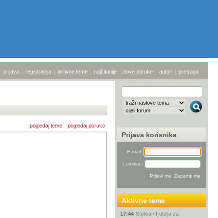
prijava
|
registracija
|
aktivne teme
|
najčitanije
|
nove poruke
|
autori
|
pretraga
pogledaj teme
pogledaj poruke
Prijava korisnika
E-mail:
Lozinka:
Aktivne teme
17:44
Stolica / Fotelja za