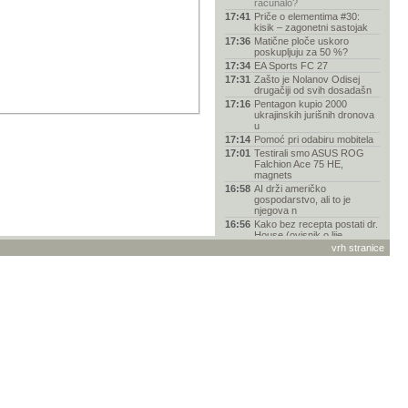
računalo?
17:41
Priče o elementima #30:
kisik – zagonetni sastojak
17:36
Matične ploče uskoro
poskupljuju za 50 %?
17:34
EA Sports FC 27
17:31
Zašto je Nolanov Odisej
drugačiji od svih dosadašn
17:16
Pentagon kupio 2000
ukrajinskih jurišnih dronova
u
17:14
Pomoć pri odabiru mobitela
17:01
Testirali smo ASUS ROG
Falchion Ace 75 HE,
magnets
16:58
AI drži američko
gospodarstvo, ali to je
njegova n
16:56
Kako bez recepta postati dr.
House (ovisnik o lije
vrh stranice
16:53
Policajac prerušen u grm
hvatao vozače koji korist
16:52
Jedna od četiri osobe
generacije Z oslanja na AI n
16:48
Kućište Corsair Frame
4000D Wood RS oduševilo
nas
16:43
Savjetnik za odabir
odgovarajućeg gamerskog
miša
16:40
SpaceX više zarađuje od
umjetne inteligencije nego
16:36
Koji monitor kupiti
16:24
Links reklamacija - vanjski