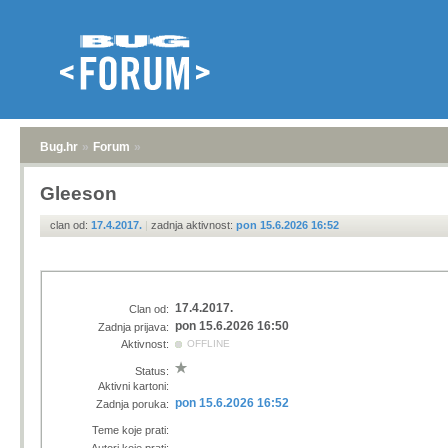
Bug.hr
»
Forum
»
Gleeson
clan od:
17.4.2017.
|
zadnja aktivnost:
pon 15.6.2026 16:52
17.4.2017.
Clan od:
pon 15.6.2026 16:50
Zadnja prijava:
Aktivnost:
OFFLINE
Status:
Aktivni kartoni:
pon 15.6.2026 16:52
Zadnja poruka:
Teme koje prati: