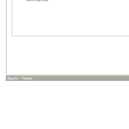
Autori koje prati:
Bug.hr
»
Forum
»