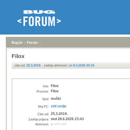
Bug.hr
»
Forum
»
Filox
clan od:
25.3.2019.
|
zadnja aktivnost:
sri 8.4.2026 20:16
Filox
Ime:
Filox
Prezime:
muški
Spol:
vidi ovdje
Moj PC:
25.3.2019.
Clan od:
ned 28.6.2026 23:43
Zadnja prijava:
Aktivnost:
OFFLINE