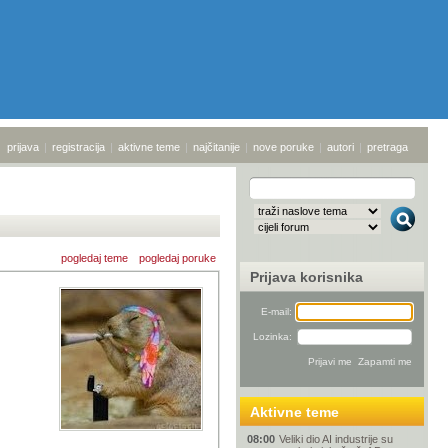
prijava
|
registracija
|
aktivne teme
|
najčitanije
|
nove poruke
|
autori
|
pretraga
pogledaj teme
pogledaj poruke
Prijava korisnika
E-mail:
Lozinka:
Aktivne teme
08:00
Veliki dio AI industrije su