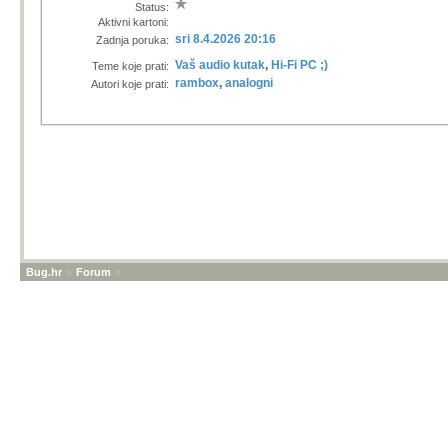
Status:
Aktivni kartoni:
sri 8.4.2026 20:16
Zadnja poruka:
Vaš audio kutak
,
Hi-Fi PC ;)
Teme koje prati:
rambox
,
analogni
Autori koje prati:
Bug.hr
»
Forum
»