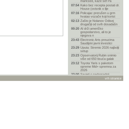
marksisti, kaže šef Pa
07:54
Kako bez recepta postati dr.
House (ovisnik o lije
07:16
Policajac prerušen u grm
hvatao vozače koji korist
02:13
Zašto je Nolanov Odisej
drugačiji od svih dosadašn
00:20
AI drži američko
gospodarstvo, ali to je
njegova n
23:43
Electronic Arts preuzima
Saudijski javni investici
23:29
Uputa: Stremio 2026 najbolji
setup
23:23
Opservatorij Rubin snimio
više od 650 tisuća galak
23:12
Toyota Yaris s paketom
opreme Mid+ spremna za
2026
23:00
Savjeti o nadogradnji
računala
vrh stranice
22:55
Ukrajinski Jetkiller, novi dron
presretač, lovi sv
22:37
Je li više došao kraj
fantazije „svi-mogu-biti-pro
22:22
Pentagon kupio 2000
ukrajinskih jurišnih dronova
u
21:54
Hi-Fi vs. Head-Fi: Kako se
vrhunski zvuk preselio
21:33
Pomoć pri odabiru mobitela
21:29
EA Sports FC 27
21:11
Popusti, akcije i dobre
ponude za igre