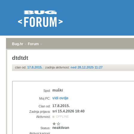
Bug.hr
»
Forum
»
dtdtdt
clan od:
17.8.2015.
|
zadnja aktivnost:
ned 28.12.2025 11:27
muški
Spol:
vidi ovdje
Moj PC:
17.8.2015.
Clan od:
sri 15.4.2026 18:40
Zadnja prijava:
Aktivnost:
OFFLINE
neaktivan
Status:
Aktivni kartoni: