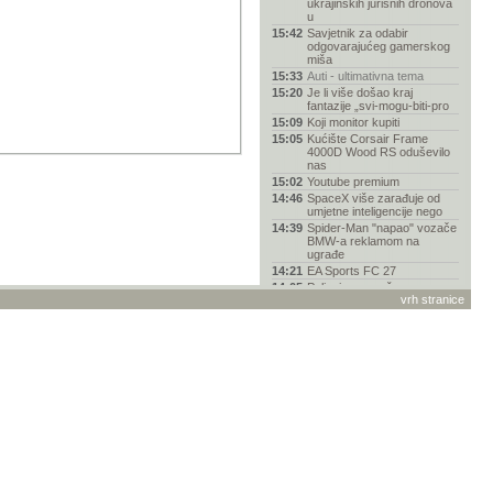
ukrajinskih jurišnih dronova
u
15:42
Savjetnik za odabir
odgovarajućeg gamerskog
miša
15:33
Auti - ultimativna tema
15:20
Je li više došao kraj
fantazije „svi-mogu-biti-pro
15:09
Koji monitor kupiti
15:05
Kućište Corsair Frame
4000D Wood RS oduševilo
nas
15:02
Youtube premium
14:46
SpaceX više zarađuje od
umjetne inteligencije nego
14:39
Spider-Man "napao" vozače
BMW-a reklamom na
ugrađe
14:21
EA Sports FC 27
14:05
Policajac prerušen u grm
vrh stranice
hvatao vozače koji korist
14:02
Pomoć pri odabiru mobitela
13:54
Garmin
13:45
Smiješne slike
13:42
Zašto je Nolanov Odisej
drugačiji od svih dosadašn
13:36
Slušaona
13:20
Uputa: Stremio 2026 najbolji
setup
12:41
Testirali smo ASUS ROG
Falchion Ace 75 HE,
magnets
12:39
Rusija ubrzava raspad