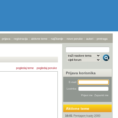
prijava
|
registracija
|
aktivne teme
|
najčitanije
|
nove poruke
|
autori
|
pretraga
pogledaj teme
pogledaj poruke
Prijava korisnika
E-mail:
Lozinka:
Aktivne teme
16:01
Pentagon kupio 2000