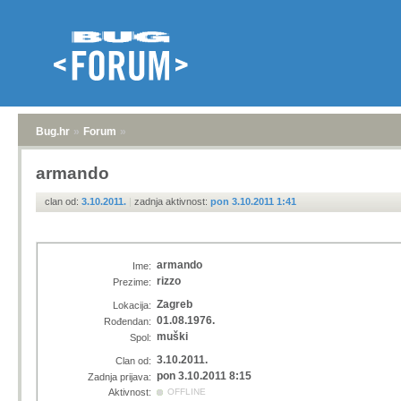
Bug.hr
»
Forum
»
armando
clan od:
3.10.2011.
|
zadnja aktivnost:
pon 3.10.2011 1:41
armando
Ime:
rizzo
Prezime:
Zagreb
Lokacija:
01.08.1976.
Rođendan:
muški
Spol:
3.10.2011.
Clan od:
pon 3.10.2011 8:15
Zadnja prijava:
Aktivnost:
OFFLINE