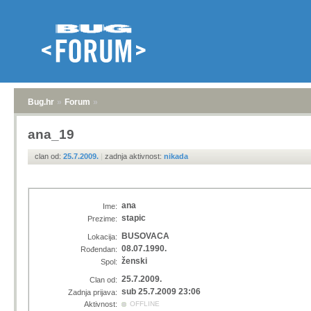
Bug.hr
»
Forum
»
ana_19
clan od:
25.7.2009.
|
zadnja aktivnost:
nikada
ana
Ime:
stapic
Prezime:
BUSOVACA
Lokacija:
08.07.1990.
Rođendan:
ženski
Spol:
25.7.2009.
Clan od:
sub 25.7.2009 23:06
Zadnja prijava:
Aktivnost:
OFFLINE