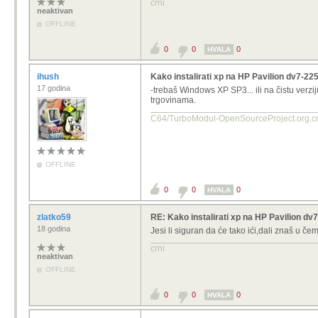
crni
neaktivan
OFFLINE
0
0
0
HVALA
ihush
Kako instalirati xp na HP Pavilion dv7-2
17 godina
-trebaš Windows XP SP3... ili na čistu verzi
trgovinama.
C64/TurboModul-OpenSourcePro
OFFLINE
0
0
0
HVALA
zlatko59
RE: Kako instalirati xp na HP Pavilion d
18 godina
Jesi li siguran da će tako ići,dali znaš u č
crni
neaktivan
OFFLINE
0
0
0
HVALA