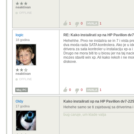
neaktivan
OFFLINE
1
0
1
HVALA
logic
RE: Kako instalirati xp na HP Pavilion d
18 godina
Hehehhe. Prvo ne instalira se in 7 i vista pr
dva moda rada SATA kontrolera. Ako je u ide
drivera za sata kontroler u instalaciju xp-a i 
Drugo ne mora biti to u biosu jer na taj naci
mozes staviti win xp. Ali kako rekoh i ne mor
diskove.
neaktivan
OFFLINE
0
0
1
Moj PC
HVALA
Oldy
Kako instalirati xp na HP Pavilion dv7-2
17 godina
Hehehe samo se ti zajebavaj sa driverima i
bug caruje, um klade valja