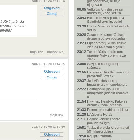
sub 19.12.2009 14:10
gospodarstvo, ali to je
njegova n
Odgovori
00:05
Veliki dio AI industrije su
marksisti, kaže šef Pa
Citiraj
23:43
Electronic Arts preuzima
 XP,tj ja bi da
Saudijski javni investici
 vezano za sata
23:29
Uputa: Stremio 2026 najbolji
zahvalan
setup
23:28
Zašto je Nolanov Odisej
drugačiji od svih dosadašn
23:23
Opservatorij Rubin snimio
više od 650 tisuća galak
23:12
Toyota Yaris s paketom
trajni link
nadporuka
opreme Mid+ spremna za
2026
23:00
Savjeti o nadogradnji
sub 19.12.2009 14:15
računala
Odgovori
22:55
Ukrajinski Jetkiller, novi dron
presretač, lovi sv
Citiraj
22:37
Je li više došao kraj
fantazije „svi-mogu-biti-pro
22:22
Pentagon kupio 2000
ukrajinskih jurišnih dronova
u
21:54
Hi-Fi vs. Head-Fi: Kako se
vrhunski zvuk preselio
21:33
Pomoć pri odabiru mobitela
21:29
EA Sports FC 27
trajni link
21:11
Popusti, akcije i dobre
ponude za igre
sub 19.12.2009 17:32
19:51
'Najaviti projekt AI centra od
50 milijardi dolara
Odgovori
19:50
Koji iptv izabrati?