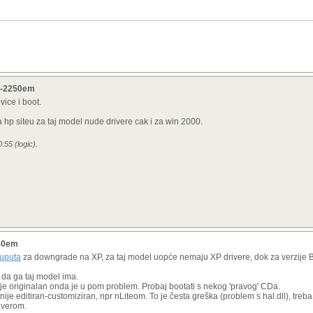
v7-2250em
vice i boot.
na hp siteu za taj model nude drivere cak i za win 2000.
:55 (logic).
250em
uputa
za downgrade na XP, za taj model uopće nemaju XP drivere, dok za verzije
m da ga taj model ima.
ije originalan onda je u pom problem. Probaj bootati s nekog 'pravog' CDa.
je editiran-customiziran, npr nLiteom. To je česta greška (problem s hal.dll), treba im
riverom.