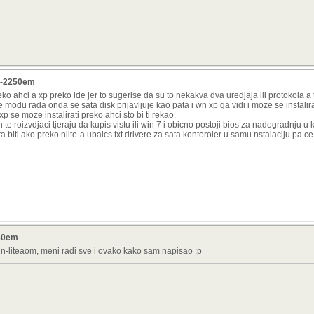
v7-2250em
eko ahci a xp preko ide jer to sugerise da su to nekakva dva uredjaja ili protokola a 
 modu rada onda se sata disk prijavljuje kao pata i wn xp ga vidi i moze se instali
xp se moze instalirati preko ahci sto bi ti rekao.
n te roizvdjaci tjeraju da kupis vistu ili win 7 i obicno postoji bios za nadogradnju u
a biti ako preko nlite-a ubaics txt drivere za sata kontoroler u samu nstalaciju pa ce 
250em
 n-liteaom, meni radi sve i ovako kako sam napisao :p