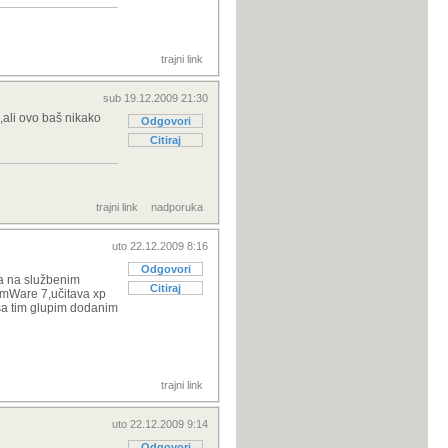
trajni link
sub 19.12.2009 21:30
,ali ovo baš nikako
Odgovori
Citiraj
trajni link
nadporuka
uto 22.12.2009 8:16
Odgovori
,a na službenim
Citiraj
 VmWare 7,učitava xp
,sa tim glupim dodanim
trajni link
uto 22.12.2009 9:14
Odgovori