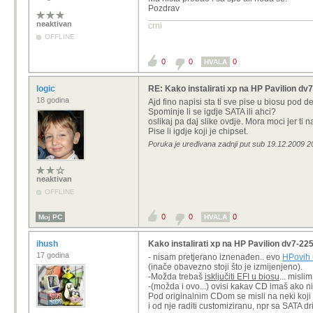
Pozdrav
neaktivan
crni
OFFLINE
0
0
0
HVALA
logic
RE: Kako instalirati xp na HP Pavilion d
18 godina
Ajd fino napisi sta ti sve pise u biosu pod de
Spominje li se igdje SATA ili ahci?
oslikaj pa daj slike ovdje. Mora moci jer ti 
Pise li igdje koji je chipset.
Poruka je uređivana zadnji put sub 19.12.2009 20
neaktivan
OFFLINE
0
0
0
Moj PC
HVALA
ihush
Kako instalirati xp na HP Pavilion dv7-2
17 godina
- nisam pretjerano iznenađen.. evo
HPovih 
(inače obavezno stoji što je izmijenjeno).
-Možda trebaš
isključiti EFI u biosu
... misli
-(možda i ovo...) ovisi kakav CD imaš ako n
Pod originalnim CDom se misli na neki koji ni
i od nje raditi customiziranu, npr sa SATA d