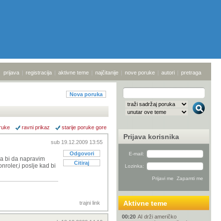
prijava
|
registracija
|
aktivne teme
|
najčitanije
|
nove poruke
|
autori
|
pretraga
Nova poruka
ruke
ravni prikaz
starije poruke gore
Prijava korisnika
sub 19.12.2009 13:55
Odgovori
E-mail:
 ja bi da napravim
Citiraj
roler,i poslje kad bi
Lozinka:
Aktivne teme
trajni link
00:20
AI drži američko