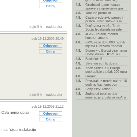
gitaru i može naučiti g
Odgovori
4.8.
Grudnjaci, gaće i ostale
Citiraj
sprave za upravljanje gra
4.8.
Youtube premium
4.8.
Casio predstavio pametni
prsten i retro satove s m
4.8.
Društvena mreža Truth
trajni link
nadporuka
Social legalizirala insajder
4.8.
4G/5G routeri, mobilni
hotspot, antene
sub 19.12.2009 20:49
4.8.
BMW reže do 8.000 radnih
Odgovori
mjesta i ubrzava transfor
4.8.
Disney+ u Europi više nema
Citiraj
Dolby Vision, HDR10+ i
4.8.
Battlefield 6
4.8.
Slike vašeg Hardvera
4.8.
Xbox Series X u Europi
poskupljuje za čak 200 eura
4.8.
Garmin
4.8.
Povratak iz mrtvih nakon 10
godina: Atari opet pon
4.8.
Sony PlayStation 5
4.8.
Jedna od četiri osobe
trajni link
nadporuka
generacije Z oslanja na AI n
sub 19.12.2009 21:12
 BIOSa nema opisa
Odgovori
Citiraj
ati 'čistu' instalaciju