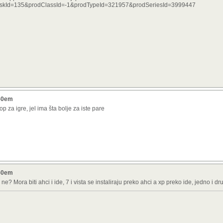
kId=135&prodClassId=-1&prodTypeId=321957&prodSeriesId=3999447
250em
 za igre, jel ima šta bolje za iste pare
250em
? Mora biti ahci i ide, 7 i vista se instaliraju preko ahci a xp preko ide, jedno i dr