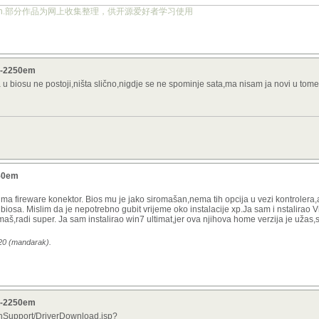
ject.org.cn.部分作品为网上收集整理，供开源爱好者学习使用
v7-2250em
u biosu ne postoji,ništa slično,nigdje se ne spominje sata,ma nisam ja novi u tome
250em
i ima fireware konektor. Bios mu je jako siromašan,nema tih opcija u vezi kontrolera
biosa. Mislim da je nepotrebno gubit vrijeme oko instalacije xp.Ja sam i nstalirao
aš,radi super. Ja sam instalirao win7 ultimat,jer ova njihova home verzija je užas
:20 (mandarak).
v7-2250em
hSupport/DriverDownload.jsp?