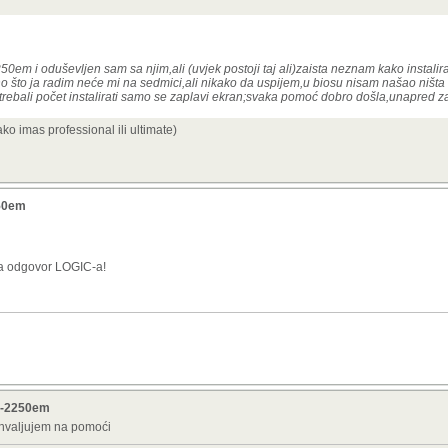
0em i oduševljen sam sa njim,ali (uvjek postoji taj ali)zaista neznam kako instalirati
o što ja radim neće mi na sedmici,ali nikako da uspijem,u biosu nisam našao ništa
i trebali počet instalirati samo se zaplavi ekran;svaka pomoć dobro došla,unapred 
ko imas professional ili ultimate)
250em
ga odgovor LOGIC-a!
v7-2250em
ahvaljujem na pomoći