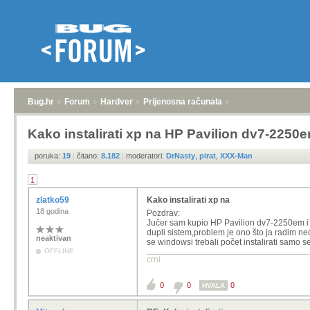
Bug.hr
»
Forum
»
Hardver
»
Prijenosna računala
»
Kako instalirati xp na HP Pavilion dv7-2250
poruka:
19
|
čitano:
8.182
|
moderatori:
DrNasty
,
pirat
,
XXX-Man
1
zlatko59
Kako instalirati xp na
18 godina
Pozdrav:
Jučer sam kupio
HP Pavilion dv7-2250em i od
dupli sistem,problem je ono što ja radim ne
neaktivan
se windowsi trebali počet instalirati samo
OFFLINE
crni
0
0
0
HVALA