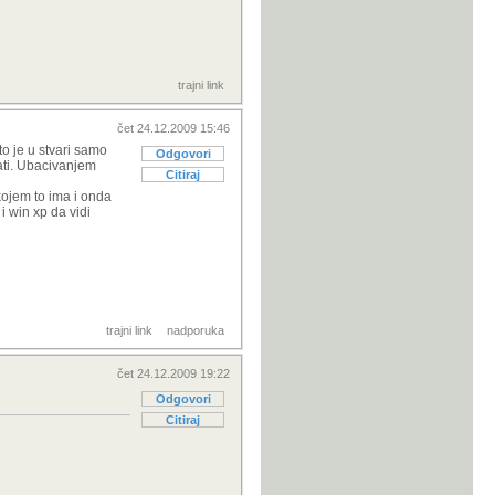
trajni link
čet 24.12.2009 15:46
to je u stvari samo
Odgovori
rati. Ubacivanjem
Citiraj
 kojem to ima i onda
i win xp da vidi
trajni link
nadporuka
čet 24.12.2009 19:22
Odgovori
Citiraj