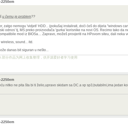
v7-2250em
aš
u čemu je problem
??
zatgo nemogu 'vidjeti' HDD... (pokušaj instalirati, doći ćeš do dijela ''windows canno
ki odnos' tj, MS preko proizvođača 'gurka' korisnike na novi OS. Recimo tako da ne
atibile mod iz BIOSa.... Zapravo, možeš provjeriti na HPovom siteu, dali neka v
wireless, sound... itd.
ože danas bit siguran u nešto...
ject.org.cn.部分作品为网上收集整理，供开源爱好者学习使用
v7-2250em
 nitko ne pita šta bi ti želio,upravo skidam sa DC.a xp sp3,butabilni,ima jedan k
v7-2250em