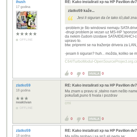
ihush
RE: Kako instalirati xp na HP Pavilion d
17 godina
zlatko59 kaže...
Jesi li siguran da će tako ići,dali zn
-problem je što windowsi nemaju SATA driver, 
-drugi problem je vezan uz MS-HP 'sponzors
da nekim čudom izostave SATA/IDE/AHCI-comp
OFFLINE
upravo to.
btw. pripremi se na traženje drivera za LAN, 
-jesam li siguran? huh... možda, koliko se m
C64/TurboModul-OpenSourcePro
0
0
0
HVALA
zlatko59
RE: Kako instalirati xp na HP Pavilion d
18 godina
Ma znam u pravu si ,stalno nam nešto nameću
pokušati,puno ti hvala i pozdrav
neaktivan
crni
OFFLINE
0
0
0
HVALA
zlatko59
RE: Kako instalirati xp na HP Pavilion d
18 godina
Ma ništa probao i sa sp3 ali neda se: