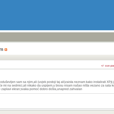
em
+/- sve po
uševljen sam sa njim,ali (uvjek postoji taj ali)zaista neznam kako instalirati XP,tj
će mi na sedmici,ali nikako da uspijem,u biosu nisam našao ništa vezano za sata kon
 se zaplavi ekran;svaka pomoć dobro došla,unapred zahvalan