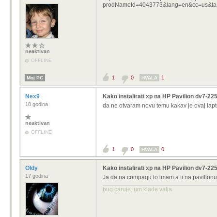
prodNameId=4043773&lang=en&cc=us&tas
neaktivan
OFFLINE
1
0
1
Moj PC
HVALA
Nex9
Kako instalirati xp na HP Pavilion dv7-2
18 godina
da ne otvaram novu temu kakav je ovaj laptop
neaktivan
OFFLINE
1
0
0
HVALA
Oldy
Kako instalirati xp na HP Pavilion dv7-2
17 godina
Ja da na compaqu to imam a ti na pavilionu ne
bug caruje, um klade valja