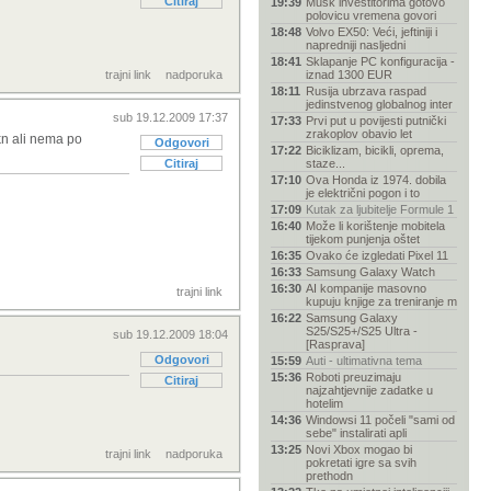
Citiraj
19:39
Musk investitorima gotovo
polovicu vremena govori
18:48
Volvo EX50: Veći, jeftiniji i
napredniji nasljedni
18:41
Sklapanje PC konfiguracija -
trajni link
nadporuka
iznad 1300 EUR
18:11
Rusija ubrzava raspad
jedinstvenog globalnog inter
sub 19.12.2009 17:37
17:33
Prvi put u povijesti putnički
zrakoplov obavio let
0kn ali nema po
Odgovori
17:22
Biciklizam, bicikli, oprema,
Citiraj
staze...
17:10
Ova Honda iz 1974. dobila
je električni pogon i to
17:09
Kutak za ljubitelje Formule 1
16:40
Može li korištenje mobitela
tijekom punjenja oštet
16:35
Ovako će izgledati Pixel 11
16:33
Samsung Galaxy Watch
16:30
AI kompanije masovno
trajni link
kupuju knjige za treniranje m
16:22
Samsung Galaxy
S25/S25+/S25 Ultra -
sub 19.12.2009 18:04
[Rasprava]
Odgovori
15:59
Auti - ultimativna tema
15:36
Roboti preuzimaju
Citiraj
najzahtjevnije zadatke u
hotelim
14:36
Windowsi 11 počeli "sami od
sebe" instalirati apli
13:25
Novi Xbox mogao bi
trajni link
nadporuka
pokretati igre sa svih
prethodn