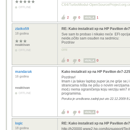
C64/TurboModul-OpenSourcePro
OFFLINE
2
0
1
HVALA
zlatko59
RE: Kako instalirati xp na HP Pavilion d
18 godina
Sve sam to probao i nikako neće EFI opcija 
neide,očito sam osuđen na sedmicu:
Pozdrav
neaktivan
crni
OFFLINE
0
0
0
HVALA
mandarak
Kako instalirati xp na HP Pavilion dv7-2
16 godina
Pozdrav!
Imam i ja takav laptop,super je,ne grije se,
stranicama ništa ne pišu o novim verzijama 
neaktivan
mod,i nema ograničenja koju verziju win7 im
OFFLINE
programima.
Poruka je uređivana zadnji put uto 22.12.2009 8
0
0
0
HVALA
logic
RE: Kako instalirati xp na HP Pavilion d
18 godina
http://h20000.www2.hp.com/bizsupport/Tec