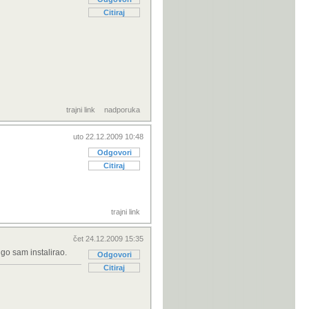
Citiraj
trajni link
nadporuka
uto 22.12.2009 10:48
Odgovori
Citiraj
trajni link
čet 24.12.2009 15:35
ugo sam instalirao.
Odgovori
Citiraj