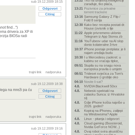
13:22
Tko na umjetnoj inteligenciji
sub 19.12.2009 18:15
zarađuje, tko plaća,
Odgovori
13:21
Pozivnice za privatne
torrent trackere
Citiraj
13:16
Samsung Galaxy Z Flip /
Fold 8 serija
12:30
Kako bez recepta postati dr.
t find...'')
House (ovisnik o lije
ma drivera za XP ili
11:22
Apple privremeno uklonio
erzija BIOSa radi
Telegram iz App Storea zb
11:16
YouTubeov udar na AI slop
donio kolateralne žrtve
10:37
iPhone postaje pretplata: je li
najam uređaja budu
10:30
I u Mercedesu zaokret: u
kabinu se vraćaju tipke,
09:51
Stupila su na snagu nova
europska pravila o umjetn
trajni link
nadporuka
08:51
Trideset svjećica za Tom's
Hardware (i groblje oko
04:10
Nosite li sat?
sub 19.12.2009 18:38
4.8.
NVIDIA Blackwell 50xx
olega na mreži pa ću
Odgovori
4.8.
Nebeski spektakl na
zalasku Sunca: iz Hrvatske
Citiraj
slj
4.8.
Gdje iPhone košta najviše u
2026. godini?
4.8.
Kopiraj na iPhoneu, zalijepi
na Windowsima? Apple
trajni link
nadporuka
4.8.
Linux - pitanja i odgovori
4.8.
Cloud gaming (Boosteroid,
Nvidia GeForce NOW...)
sub 19.12.2009 19:16
4.8.
Ovaj robot svira akustičnu