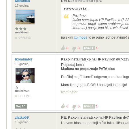
Mitsuoka
RE: Kako instalirati xp na
17 godina
zlatko59 kaže...
Pozdrav:
Jučer sam kupio
HP Pavilion dv7-225
napravim dupli sistem,problem je on
konroler,i poslje kad bi se windows
neaktivan
pa skini
xp mode
to je puno jednostavnije( a
OFFLINE
0
0
1
HVALA
Ikominator
Kako instalirati xp na HP Pavilion dv7-2
16 godina
Pogledaj temu:
Matična ne prepoznaje PATA disc
Pročitaj moj "biserni" odgovor,pa nakon to
Mora ti negdje u BIOSU postojati ta opcija!
neaktivan
Ikominator
OFFLINE
0
0
1
Moj PC
HVALA
zlatko59
RE: Kako instalirati xp na HP Pavilion d
18 godina
U ovom biosu nepostoji ništa tako slično,z