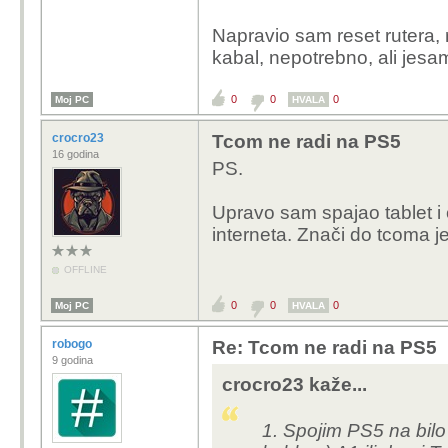
Napravio sam reset rutera, r
kabal, nepotrebno, ali jesam
0
0
0
Moj PC
HVALA
crocro23
Tcom ne radi na PS5
16 godina
PS.
Upravo sam spajao tablet i 
interneta. Znači do tcoma j
OFFLINE
0
0
0
Moj PC
HVALA
robogo
Re: Tcom ne radi na PS5
9 godina
crocro23 kaže...
1. Spojim PS5 na bilo k