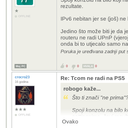
rezultate.
OFFLINE
IPv6 nebitan jer se (još) ne k
Jedino što može biti je da j
routeru ne radi UPnP (vjeroja
onda bi to utjecalo samo n
Poruka je uređivana zadnji put 
0
0
0
Moj PC
HVALA
crocro23
Re: Tcom ne radi na PS5
16 godina
robogo kaže...
Što ti znači "ne prima
Spoji konzolu na bilo k
OFFLINE
settingsima. Javi rezult
Ovako