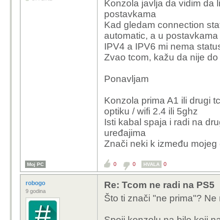
Konzola javlja da vidim da l
postavkama
Kad gledam connection stat
automatic, a u postavkama t
IPV4 a IPV6 mi nema statu
Zvao tcom, kažu da nije do r
Ponavljam
Konzola prima A1 ili drugi t
optiku / wifi 2.4 ili 5ghz
Isti kabal spaja i radi na dr
uređajima
Znači neki k između mojeg 
0
0
0
Moj PC
HVALA
robogo
Re: Tcom ne radi na PS5
9 godina
Što ti znači "ne prima"? Ne
Spoji konzolu na bilo koji n