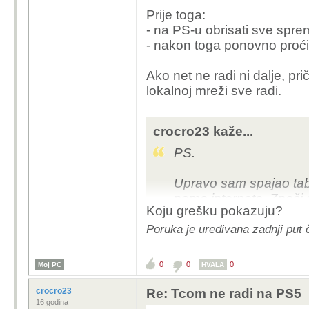
Prije toga:
- na PS-u obrisati sve spre
- nakon toga ponovno proći
Ako net ne radi ni dalje, pr
lokalnoj mreži sve radi.
crocro23 kaže...
PS.
Upravo sam spajao table
nema interneta. Znači
Koju grešku pokazuju?
Poruka je uređivana zadnji put 
0
0
0
Moj PC
HVALA
crocro23
Re: Tcom ne radi na PS5
16 godina