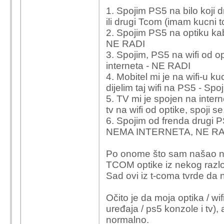
IPv6 nebitan jer se (još)
1. Spojim PS5 na bilo koji d
ili drugi Tcom (imam kucni t
Jedino što može biti je
2. Spojim PS5 na optiku kabl
da na routeru ne radi U
NE RADI
portove. Ali i onda bi 
3. Spojim, PS5 na wifi od opt
interneta - NE RADI
4. Mobitel mi je na wifi-u k
dijelim taj wifi na PS5 - Sp
5. TV mi je spojen na interne
tv na wifi od optike, spoji 
6. Spojim od frenda drugi PS5
NEMA INTERNETA, NE RA
Po onome što sam našao na 
TCOM optike iz nekog razlo
Sad ovi iz t-coma tvrde da ni
Očito je da moja optika / wi
uređaja / ps5 konzole i tv), 
normalno.