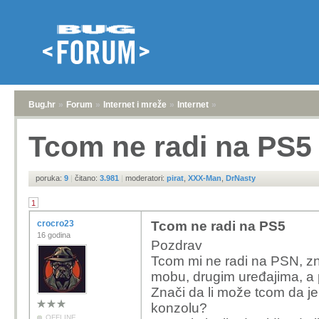
Bug.hr
»
Forum
»
Internet i mreže
»
Internet
»
Tcom ne radi na PS5
poruka:
9
|
čitano:
3.981
|
moderatori:
pirat
,
XXX-Man
,
DrNasty
1
crocro23
Tcom ne radi na PS5
16 godina
Pozdrav
Tcom mi ne radi na PSN, znac
mobu, drugim uređajima, a 
Znači da li može tcom da j
konzolu?
OFFLINE