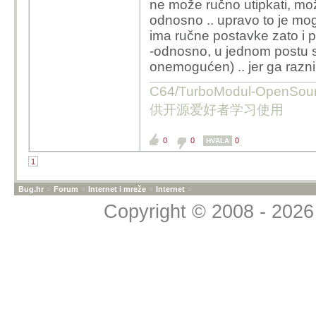
ne može ručno utipkati, mo
gateway 192.168.1.1. 
ima, isključiti pa testirat
odnosno .. upravo to je mo
HTova oprema uglavnom 
- pokušati forwardati 
ima ručne postavke zato i p
sekvencijalno, ovo je 
koristi su 1935, 3074,
-odnosno, u jednom postu sp
portova, DMZ i slicno
onemogućen) .. jer ga razni s
Prije toga:
- na PS-u obrisati sve 
C64/TurboModul-OpenS
- nakon toga ponovno p
供开源爱好者学习使用
Ako net ne radi ni dalje
0
0
0
HVALA
uređajima u lokalnoj m
1
crocro23 kaže...
Bug.hr
»
Forum
»
Internet i mreže
»
Internet
»
Copyright © 2008 - 2026 
PS.
Upravo sam spajao 
spoji se i nema in
Koju grešku pokazuju