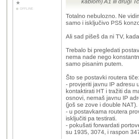
kablom) A1 ili drugi 
OFFLINE
2. Spojim PS5 na optiku
Totalno nebulozno. Ne vidi
interneta - NE RADI
samo i isključivo PS5 konz
3. Spojim, PS5 na wifi o
interneta - NE RADI
Ali sad pišeš da ni TV, kad
4. Mobitel mi je na wifi
mobitela dijelim taj wi
Trebalo bi pregledati posta
RADI
nema nade nego konstantno d
5. TV mi je spojen na in
samo pisanim putem.
spojim tv na wifi od op
6. Spojim od frenda drug
Što se postavki routera tiče
NEMA INTERNETA, N
- provjeriti javnu IP adresu u
kontaktirati HT i tražiti da
Po onome što sam naša
osnovi, nemaš javnu IP adr
TCOM optike iz nekog 
(još se zove i double NAT).
vrste. Sad ovi iz t-coma
- u postavkama routera provje
isključiti pa testirati.
- pokušati forwardati portov
su 1935, 3074, i raspon 3