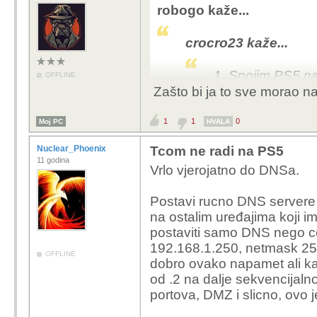
robogo kaže...
crocro23 kaže...
1. Spojim PS5 na 
OFFLINE
(wifi ili kablom) 
Zašto bi ja to sve morao na
2. Spojim PS5 na o
1
1
0
Moj PC
HVALA
nema interneta -
3. Spojim, PS5 na w
Nuclear_Phoenix
Tcom ne radi na PS5
11 godina
nema interneta -
Vrlo vjerojatno do DNSa.
4. Mobitel mi je na
mobitela dijelim ta
Postavi rucno DNS servere na
NE RADI
na ostalim uređajima koji i
5. TV mi je spojen 
postaviti samo DNS nego ces
ali kad spojim tv n
192.168.1.250, netmask 255
OFFLINE
interneta NE RAD
dobro ovako napamet ali k
6. Spojim od frenda
od .2 na dalje sekvencijaln
spoji se, NEMA 
portova, DMZ i slicno, ovo