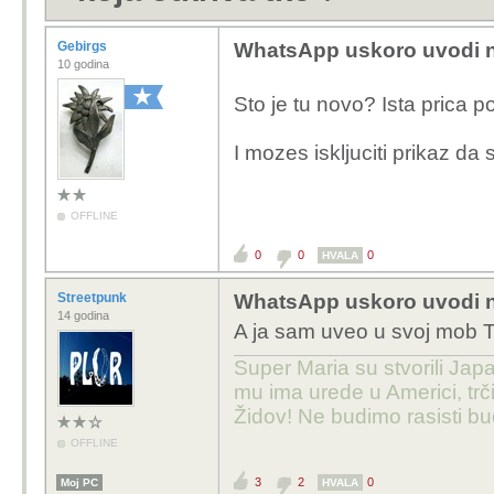
Gebirgs
WhatsApp uskoro uvodi n
10 godina
Sto je tu novo? Ista prica 
I mozes iskljuciti prikaz da 
OFFLINE
0
0
0
HVALA
Streetpunk
WhatsApp uskoro uvodi n
14 godina
A ja sam uveo u svoj mob
Super Maria su stvorili Japa
mu ima urede u Americi, trči
Židov! Ne budimo rasisti b
OFFLINE
3
2
0
Moj PC
HVALA