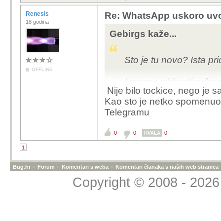
Renesis
Re: WhatsApp uskoro uvo
18 godina
Gebirgs kaže...
Sto je tu novo? Ista p
OFFLINE
I mozes iskljuciti prika
Nije bilo tockice, nego je 
Kao sto je netko spomenuo,
Telegramu
0
0
0
HVALA
1
Bug.hr
»
Forum
»
Komentari s weba
»
Komentari članaka s naših web stranica
Copyright © 2008 - 2026 