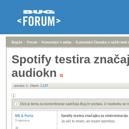
Bug.hr
»
Forum
»
Komentari s weba
»
Komentari članaka s naših web 
Spotify testira znača
audiokn
poruka:
1
|
čitano:
1.137
1
Ovo je tema za komentiranje sadržaja Bug.hr portala. U nastavku se n
NB & Party
Spotify testira značajku za sinkronizaciju
3 mjeseca
Ja već to imam, ali nisam isprobao.