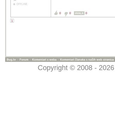
OFFLINE
0
0
0
HVALA
1
Bug.hr
»
Forum
»
Komentari s weba
»
Komentari članaka s naših web stranica
Copyright © 2008 - 2026 