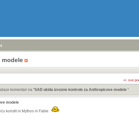
stranica
»
e modele
+/- sve po
alaze komentari na "
SAD ukida izvozne kontrole za Anthropicove modele
".
cove modele
ću koristit ni Mythos ni Fable.