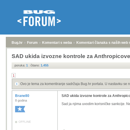
Bug.hr
»
Forum
»
Komentari s weba
»
Komentari članaka s naših web 
SAD ukida izvozne kontrole za Anthropicov
poruka:
1
|
čitano:
1.455
1
Ovo je tema za komentiranje sadržaja Bug.hr portala. U nastavku se n
Brane80
SAD ukida izvozne kontrole za Anthropi
8 godina
Sad ja njima uvodim korisničke sankcije. Ne
OFFLINE