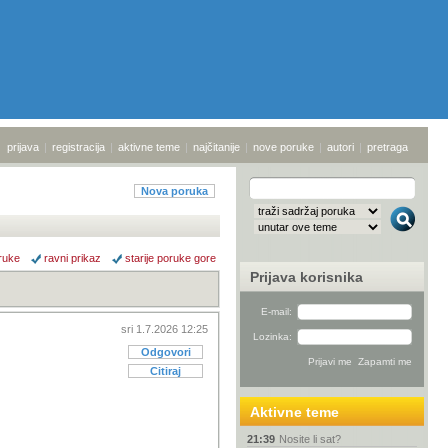
prijava
|
registracija
|
aktivne teme
|
najčitanije
|
nove poruke
|
autori
|
pretraga
Nova poruka
ruke
ravni prikaz
starije poruke gore
Prijava korisnika
E-mail:
sri 1.7.2026 12:25
Lozinka:
Odgovori
Citiraj
Aktivne teme
21:39
Nosite li sat?