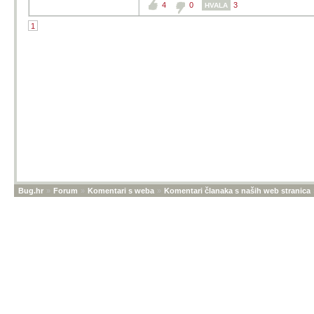
4
0
3
HVALA
1
Bug.hr
»
Forum
»
Komentari s weba
»
Komentari članaka s naših web stranica