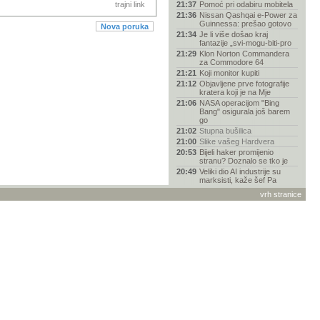
trajni link
21:37
Pomoć pri odabiru mobitela
21:36
Nissan Qashqai e-Power za
Guinnessa: prešao gotovo
Nova poruka
21:34
Je li više došao kraj
fantazije „svi-mogu-biti-pro
21:29
Klon Norton Commandera
za Commodore 64
21:21
Koji monitor kupiti
21:12
Objavljene prve fotografije
kratera koji je na Mje
21:06
NASA operacijom "Bing
Bang" osigurala još barem
go
21:02
Stupna bušilica
21:00
Slike vašeg Hardvera
20:53
Bijeli haker promijenio
stranu? Doznalo se tko je
20:49
Veliki dio AI industrije su
marksisti, kaže šef Pa
20:24
Pentagon kupio 2000
vrh stranice
ukrajinskih jurišnih dronova
u
20:08
Garmin
19:33
Youtube premium
19:06
ChatGPT nudi razgovor bez
ograničenja s novim mode
18:06
AI drži američko
gospodarstvo, ali to je
njegova n
17:23
EA Sports FC 27
16:56
Disney+ u Europi više nema
Dolby Vision, HDR10+ i
16:45
Auti - ultimativna tema