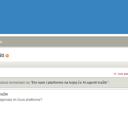
stranica
»
iti
+/- sve po
alaze komentari na "
Eto nam i platforme na kojoj će AI agenti tražiti
".
ražiti
 agenata im čuva platforma?