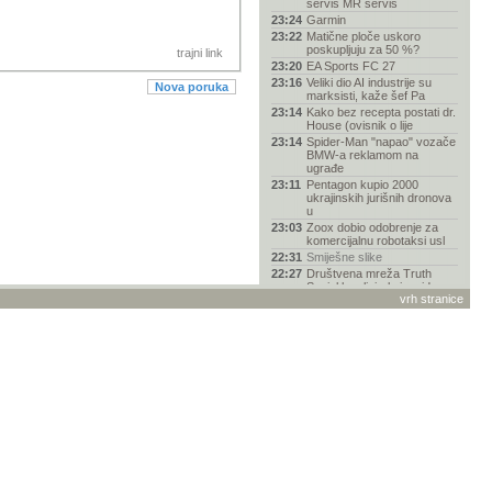
servis MR servis
23:24
Garmin
23:22
Matične ploče uskoro
poskupljuju za 50 %?
trajni link
23:20
EA Sports FC 27
23:16
Veliki dio AI industrije su
Nova poruka
marksisti, kaže šef Pa
23:14
Kako bez recepta postati dr.
House (ovisnik o lije
23:14
Spider-Man "napao" vozače
BMW-a reklamom na
ugrađe
23:11
Pentagon kupio 2000
ukrajinskih jurišnih dronova
u
23:03
Zoox dobio odobrenje za
komercijalnu robotaksi usl
22:31
Smiješne slike
22:27
Društvena mreža Truth
Social legalizirala insajder
vrh stranice
22:18
Gdje iPhone košta najviše u
2026. godini?
22:04
Grand Theft Auto (GTA VI) -
Rasprava
21:59
Opservatorij Rubin snimio
više od 650 tisuća galak
21:02
Fantastika i SF (knjige)
21:01
Hi-Fi vs. Head-Fi: Kako se
vrhunski zvuk preselio
20:52
Priče o elementima #30:
kisik – zagonetni sastojak
20:27
Pomoć pri odabiru mobitela
20:08
Samsung Galaxy Z Flip /