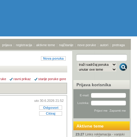
prijava
|
registracija
|
aktivne teme
|
najčitanije
|
nove poruke
|
autori
|
pretraga
Nova poruka
ruke
ravni prikaz
starije poruke gore
Prijava korisnika
E-mail:
uto 30.6.2026 21:52
Lozinka:
Odgovori
Citiraj
Aktivne teme
23:27
Links reklamacija - vanjski