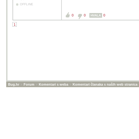
OFFLINE
0
0
0
HVALA
1
Bug.hr
»
Forum
»
Komentari s weba
»
Komentari članaka s naših web stranica