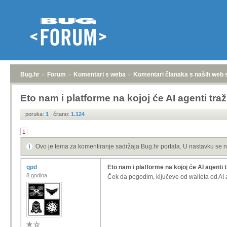
Bug.hr
»
Forum
»
Komentari s weba
»
Komentari članaka s naših web 
Eto nam i platforme na kojoj će AI agenti traž
poruka:
1
|
čitano:
1.124
1
Ovo je tema za komentiranje sadržaja Bug.hr portala. U nastavku se n
gpd
Eto nam i platforme na kojoj će AI agenti t
8 godina
Ček da pogodim, ključeve od walleta od AI