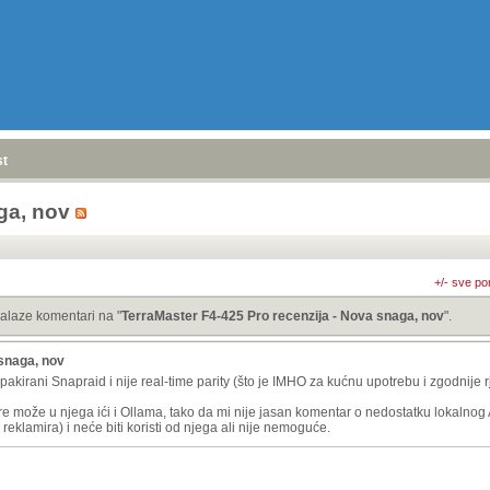
stranica
»
ga, nov
+/- sve po
alaze komentari na "
TerraMaster F4-425 Pro recenzija - Nova snaga, nov
".
snaga, nov
akirani Snapraid i nije real-time parity (što je IMHO za kućnu upotrebu i zgodnije r
ore može u njega ići i Ollama, tako da mi nije jasan komentar o nedostatku lokalnog A
 reklamira) i neće biti koristi od njega ali nije nemoguće.