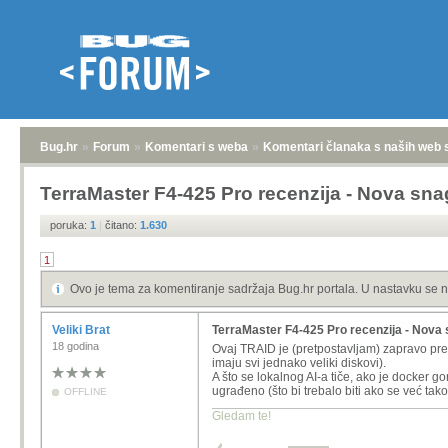
Bug.hr
»
Forum
»
Komentari s weba
»
Komentari članaka s naših web 
TerraMaster F4-425 Pro recenzija - Nova sna
poruka:
1
|
čitano:
1.630
1
Ovo je tema za komentiranje sadržaja Bug.hr portala. U nastavku se n
Veliki Brat
TerraMaster F4-425 Pro recenzija - Nova 
18 godina
Ovaj TRAID je (pretpostavljam) zapravo prep
imaju svi jednako veliki diskovi).
A što se lokalnog AI-a tiče, ako je docker g
ugrađeno (što bi trebalo biti ako se već tako
OFFLINE
Gledam te!