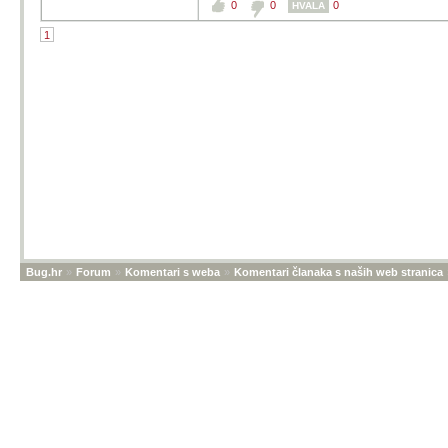
0
0
0
HVALA
1
Bug.hr
»
Forum
»
Komentari s weba
»
Komentari članaka s naših web stranica