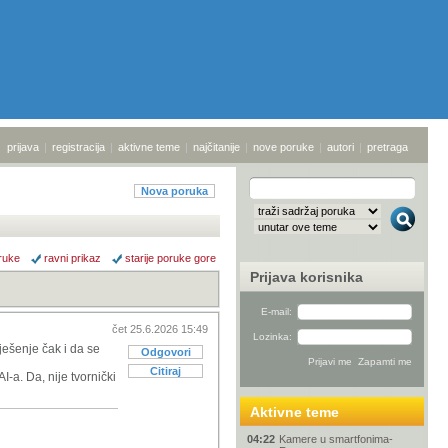
prijava
|
registracija
|
aktivne teme
|
najčitanije
|
nove poruke
|
autori
|
pretraga
Nova poruka
ruke
ravni prikaz
starije poruke gore
Prijava korisnika
E-mail:
čet 25.6.2026 15:49
Lozinka:
ješenje čak i da se
Odgovori
Citiraj
I-a. Da, nije tvornički
Aktivne teme
04:22
Kamere u smartfonima-