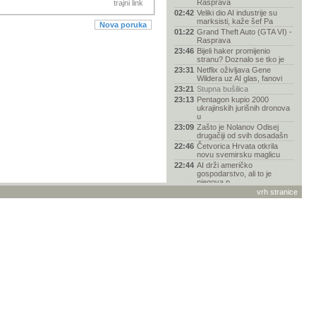
Rasprava
trajni link
02:42
Veliki dio AI industrije su
marksisti, kaže šef Pa
Nova poruka
01:22
Grand Theft Auto (GTA VI) -
Rasprava
23:46
Bijeli haker promijenio
stranu? Doznalo se tko je
23:31
Netflix oživljava Gene
Wildera uz AI glas, fanovi
23:21
Stupna bušilica
23:13
Pentagon kupio 2000
ukrajinskih jurišnih dronova
u
23:09
Zašto je Nolanov Odisej
drugačiji od svih dosadašn
22:46
Četvorica Hrvata otkrila
novu svemirsku maglicu
22:44
AI drži američko
gospodarstvo, ali to je
njegova n
vrh stranice
22:37
NASA operacijom "Bing
Bang" osigurala još barem
go
22:31
SpaceX više zarađuje od
umjetne inteligencije nego
22:13
Je li više došao kraj
fantazije „svi-mogu-biti-pro
22:11
Napajanja za vašu
konfiguraciju (P&O)
21:39
Nosite li sat?
21:37
Pomoć pri odabiru mobitela
21:36
Nissan Qashqai e-Power za
Guinnessa: prešao gotovo