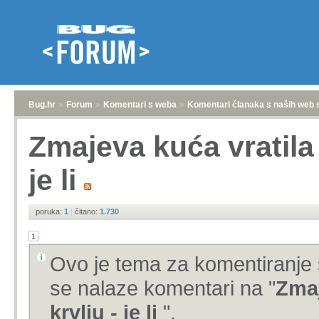
Bug.hr
»
Forum
»
Komentari s weba
»
Komentari članaka s naših web 
Zmajeva kuća vratila 
je li
poruka:
1
|
čitano:
1.730
1
Ovo je tema za komentiranje 
se nalaze komentari na "
Zmaj
krvlju - je li
".