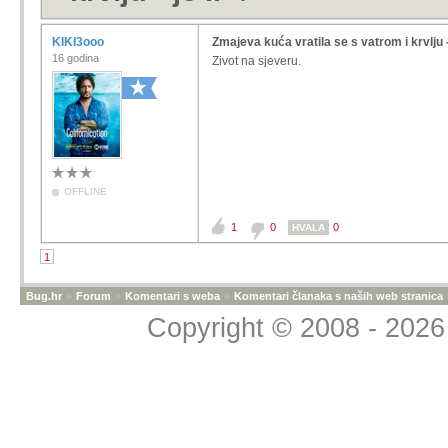
KIKI3ooo
Zmajeva kuća vratila se s vatrom i krvlju - 
16 godina
Zivot na sjeveru.
OFFLINE
1
0
0
HVALA
1
Bug.hr
»
Forum
»
Komentari s weba
»
Komentari članaka s naših web stranica
Copyright © 2008 - 2026 