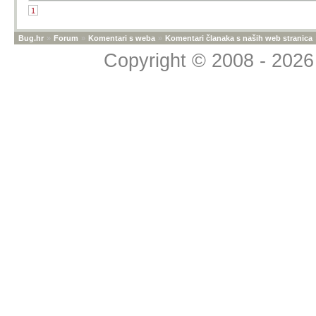
1
Bug.hr
»
Forum
»
Komentari s weba
»
Komentari članaka s naših web stranica
Copyright © 2008 - 2026 