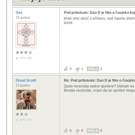
Ges
Pod pritiskom: Dan D je film o čovjeku koj
18 godina
Imali smo akcić o pčelaru, sad napetu dramu 
pizze
OFFLINE
3
1
1
HVALA
Great Scott!
Re: Pod pritiskom: Dan D je film o čovjeku
13 godina
Zasto recenzija sadrzi spoilere? Odmah n
filmske recenzije, znam da se spoileri mogu
OFFLINE
0
0
0
HVALA