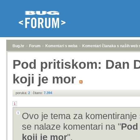
Bug.hr
»
Forum
»
Komentari s weba
»
Komentari članaka s naših web 
Pod pritiskom: Dan D
koji je mor
poruka:
2
|
čitano:
7.394
1
Ovo je tema za komentiranje 
se nalaze komentari na "
Pod 
koji je mor
".