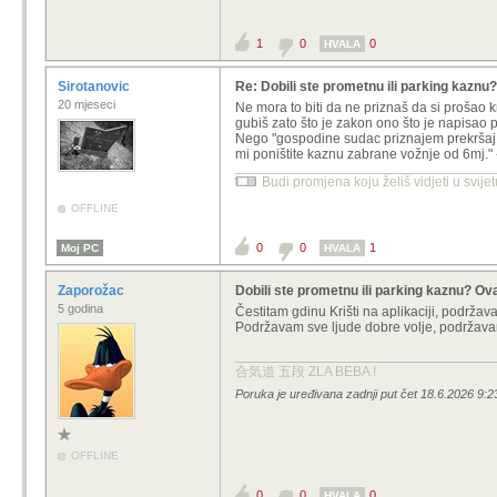
1
0
0
HVALA
Sirotanovic
Re: Dobili ste prometnu ili parking kaznu
20 mjeseci
Ne mora to biti da ne priznaš da si prošao k
gubiš zato što je zakon ono što je napisao p
Nego "gospodine sudac priznajem prekršaj a
mi poništite kaznu zabrane vožnje od 6mj." -
Budi promjena koju želiš vidjeti u svije
OFFLINE
0
0
1
Moj PC
HVALA
Zaporožac
Dobili ste prometnu ili parking kaznu? Ov
5 godina
Čestitam gdinu Krišti na aplikaciji, podržav
Podržavam sve ljude dobre volje, podržav
合気道 五段 ZLA BEBA !
Poruka je uređivana zadnji put čet 18.6.2026 9:
OFFLINE
0
0
0
HVALA