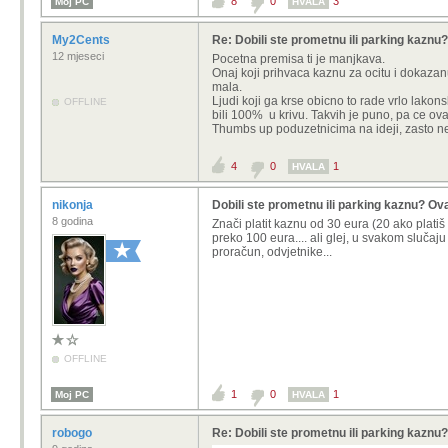
8
0
3
Moj PC
HVALA
My2Cents
Re: Dobili ste prometnu ili parking kaznu
12 mjeseci
Pocetna premisa ti je manjkava.
Onaj koji prihvaca kaznu za ocitu i dokazanu
mala.
Ljudi koji ga krse obicno to rade vrlo lak
OFFLINE
bili 100% u krivu. Takvih je puno, pa ce ova
Thumbs up poduzetnicima na ideji, zasto ne 
4
0
1
HVALA
nikonja
Dobili ste prometnu ili parking kaznu? Ov
8 godina
Znači platit kaznu od 30 eura (20 ako platiš 
preko 100 eura.... ali glej, u svakom slučaju
proračun, odvjetnike...
OFFLINE
1
0
1
Moj PC
HVALA
robogo
Re: Dobili ste prometnu ili parking kaznu