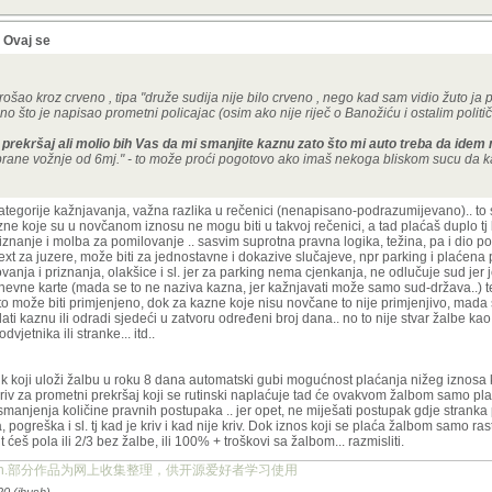
? Ovaj se
rošao kroz crveno , tipa "druže sudija nije bilo crveno , nego kad sam vidio žuto ja 
no što je napisao prometni policajac (osim ako nije riječ o Banožiću i ostalim polit
rekršaj ali molio bih Vas da mi smanjite kaznu zato što mi auto treba da idem
rane vožnje od 6mj." - to može proći pogotovo ako imaš nekoga bliskom sucu da kaž
i kategorije kažnjavanja, važna razlika u rečenici (nenapisano-podrazumijevano).. to
ne koje su u novčanom iznosu ne mogu biti u takvoj rečenici, a tad plaćaš duplo t
riznanje i molba za pomilovanje .. sasvim suprotna pravna logika, težina, pa i dio po
ext za juzere, može biti za jednostavne i dokazive slučajeve, npr parking i plaćena 
nja i priznanja, olakšice i sl. jer za parking nema cjenkanja, ne odlučuje sud jer j
u dnevne karte (mada se to ne naziva kazna, jer kažnjavati može samo sud-država..) 
o može biti primjenjeno, dok za kazne koje nisu novčane to nije primjenjivo, mada 
i kaznu ili odradi sjedeći u zatvoru određeni broj dana.. no to nije stvar žalbe k
etnika ili stranke... itd..
k koji uloži žalbu u roku 8 dana automatski gubi mogućnost plaćanja nižeg iznosa 
 kriv za prometni prekršaj koji se rutinski naplaćuje tad će ovakvom žalbom samo plati
anjenja količine pravnih postupaka .. jer opet, ne miješati postupak gdje stranka p
pogreška i sl. tj kad je kriv i kad nije kriv. Dok iznos koji se plaća žalbom samo ras
it ćeš pola ili 2/3 bez žalbe, ili 100% + troškovi sa žalbom... razmisliti.
ject.org.cn.部分作品为网上收集整理，供开源爱好者学习使用