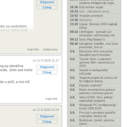
Odgovori
umjetne inteligencije nego
16:36
Koji monitor kupiti
Citiraj
15:33
Auti - ultimativna tema
15:02
Youtube premium
13:36
Slušaona
13:20
Uputa: Stremio 2026 najbolji
zbu sa svekolikim
setup
 sam uz oblak čađe
09:32
LifeEngine - pomaže pri
stvaranju i održavanju zdr
09:13
Sony PlayStation 5
08:45
Ukrajinski Jetkiller, novi dron
presretač, lovi sv
trajni link
nadporuka
5.8.
Electronic Arts preuzima
Saudijski javni investici
5.8.
Toyota Yaris s paketom
sri 17.6.2026 11:17
opreme Mid+ spremna za
ing pa identične
2026
Odgovori
usta.. brdo auti inače
5.8.
Savjeti o nadogradnji
Citiraj
računala
5.8.
'Najaviti projekt AI centra od
50 milijardi dolara
o u priči, a nisi niš
5.8.
Koji iptv izabrati?
5.8.
Musk investitorima gotovo
polovicu vremena govori
5.8.
Volvo EX50: Veći, jeftiniji i
trajni link
napredniji nasljedni
5.8.
Sklapanje PC konfiguracija -
iznad 1300 EUR
sri 17.6.2026 13:24
5.8.
Prvi put u povijesti putnički
zrakoplov obavio let
Odgovori
5.8.
Biciklizam, bicikli, oprema,
Citiraj
staze...