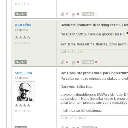
OFFLINE
2
0
1
Moj PC
HVALA
ATJLučko
Dobili ste prometnu ili parking kaznu? Ov
15 godina
Ne kužim SMISAO ovakve gluposti na Ntu
OFFLINE
Ako si majstore (ili majstorica) učinio nešt
ATJ Lučko
4
0
0
Moj PC
HVALA
Stric_Jura
Re: Dobili ste prometnu ili parking kaznu
16 godina
Pa žalba se može odnositi na olakotnu okoln
Naravno, žalba tipa:
u svojem zlorabljenom BMWu s skinutim DPF
pučanstvom. Nu, u trenutku kad je krenuo b
ulicu te pritom preorao susjedine maćuhice i
mislim da će biti odbijena...
OFFLINE
Ju je je? Je ju je!