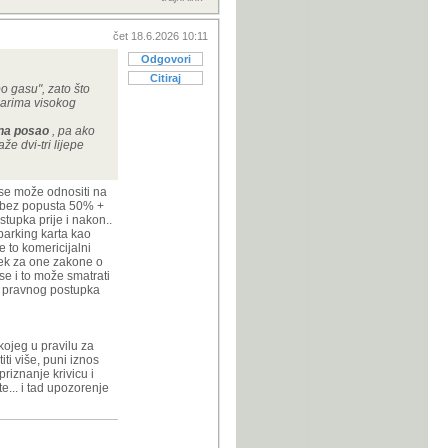
čet 18.6.2026 10:11
Odgovori
Citiraj
po gasu", zato što
ičarima visokog
 na posao
, pa ako
e dvi-tri lijepe
 se može odnositi na
j bez popusta 50% +
stupka prije i nakon..
parking karta kao
e to komericijalni
tek za one zakone o
se i to može smatrati
ao pravnog postupka
kojeg u pravilu za
ti više, puni iznos
riznanje krivicu i
te... i tad upozorenje