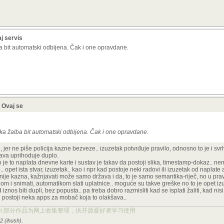
aj servis
ba bit automatski odbijena. Čak i one opravdane.
? Ovaj se
vaka žalba bit automatski odbijena. Čak i one opravdane.
jer ne piše policija kazne bezveze.. izuzetak potvrđuje pravilo, odnosno to je i svr
ava uprihoduje duplo.
 je to naplata dnevne karte i sustav je takav da postoji slika, timestamp-dokaz.. nem
. opet ista stvar, izuzetak.. kao i npr kad postoje neki radovi ili izuzetak od naplate
 nije kazna, kažnjavati može samo država i da, to je samo semantika-riječ, no u p
radom i snimati, automatikom slati uplatnice.. moguće su takve greške no to je opet izu
znos biti dupli, bez popusta.. pa treba dobro razmisliti kad se isplati žaliti, kad nisi k
d postoji neka apps za mobač koja to olakšava..
ject.org.cn.部分作品为网上收集整理，供开源爱好者学习使用
2 (ihush).