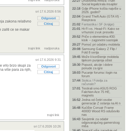
trajni link
nadporuka
22:27
Društvena mreža Truth
Social legalizirala insajder
22:18
Gdje iPhone košta najviše u
sri 17.6.2026 8:56
2026. godini?
22:04
Grand Theft Auto (GTA VI) -
Odgovori
Rasprava
enja zakona relativno
Citiraj
21:02
Fantastika i SF (knjige)
21:01
Hi-Fi vs. Head-Fi: Kako se
 zaliti ce se makar
vrhunski zvuk preselio
20:52
Priče o elementima #30:
kisik – zagonetni sastojak
20:27
Pomoć pri odabiru mobitela
trajni link
nadporuka
20:08
Samsung Galaxy Z Flip /
Fold 8 serija
19:45
Može li korištenje mobitela
sri 17.6.2026 9:31
tijekom punjenja oštet
18:30
Popusti, akcije i dobre
se vrlo brzo skupi za
Odgovori
ponude za igre
na više para za njih,
Citiraj
18:03
Pucanje foruma i login na
forum
17:44
Stolica / Fotelja za
računalo?
17:01
Testirali smo ASUS ROG
Falchion Ace 75 HE,
magnets
16:52
Jedna od četiri osobe
generacije Z oslanja na AI n
16:48
Kućište Corsair Frame
4000D Wood RS oduševilo
nas
trajni link
16:43
Savjetnik za odabir
odgovarajućeg gamerskog
miša
sri 17.6.2026 10:26
16:40
SpaceX više zarađuje od