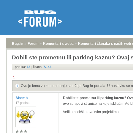
Bug.hr
»
Forum
»
Komentari s weba
»
Komentari članaka s naših web 
Dobili ste prometnu ili parking kaznu? Ovaj 
poruka:
13
|
čitano:
7.144
1
Ovo je tema za komentiranje sadržaja Bug.hr portala. U nastavku se n
Abomb
Dobili ste prometnu ili parking kaznu? Ov
17 godina
ovo su tipovi stranice na koje isključim Ad b
Velika podrška ovakvim projektima