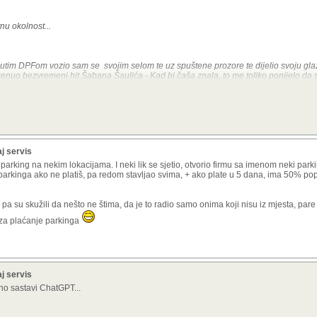
nu okolnost...
tim DPFom vozio sam se svojim selom te uz spuštene prozore te dijelio svoju gla
renuo bezvremeni hit Šabana Šaulića - Kad bi čaša znala, to me toliko ponijelo da
usjedine maćuhice i psa...
aj servis
arking na nekim lokacijama. I neki lik se sjetio, otvorio firmu sa imenom neki park
parkinga ako ne platiš, pa redom stavljao svima, + ako plate u 5 dana, ima 50% pop
pa su skužili da nešto ne štima, da je to radio samo onima koji nisu iz mjesta, pare k
 za plaćanje parkinga
aj servis
dno sastavi ChatGPT...