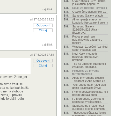
5.8.
Ova Honda iz 1974. dobila
je električni pogon i to
5.8.
Kutak za ljubitelje Formule 1
trajni link
5.8.
Ovako će izgledati Pixel 11
5.8.
Samsung Galaxy Watch
sri 17.6.2026 13:32
5.8.
AI kompanije masovno
kupuju knjige za treniranje m
Odgovori
5.8.
Samsung Galaxy
S25/S25+/S25 Ultra -
Citiraj
[Rasprava]
5.8.
Roboti preuzimaju
najzahtjevnije zadatke u
hotelim
trajni link
5.8.
Windowsi 11 počeli "sami od
sebe" instalirati apli
5.8.
Novi Xbox mogao bi
sri 17.6.2026 17:38
pokretati igre sa svih
prethodn
Odgovori
5.8.
Tko na umjetnoj inteligenciji
Citiraj
zarađuje, tko plaća,
5.8.
Pozivnice za privatne
torrent trackere
ha ovakve žalbe, jer
5.8.
Apple privremeno uklonio
Telegram iz App Storea zb
a svrhe žaliti se..
5.8.
YouTubeov udar na AI slop
 a da netko ipak ispiše
donio kolateralne žrtve
ravu nema slobode
5.8.
iPhone postaje pretplata: je li
zetak, u pravilu,
najam uređaja budu
riv je ekšli jedini
5.8.
I u Mercedesu zaokret: u
kabinu se vraćaju tipke,
5.8.
Stupila su na snagu nova
europska pravila o umjetn
5.8.
Trideset svjećica za Tom's
Hardware (i groblje oko