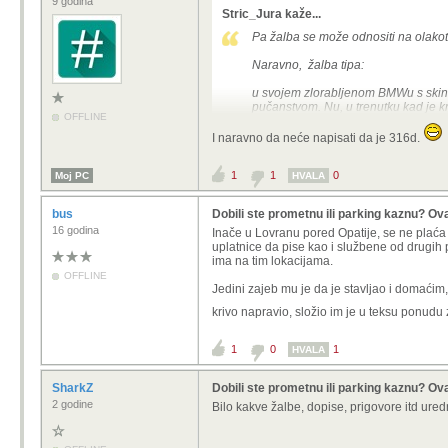
9 godina
Stric_Jura kaže...
Pa žalba se može odnositi na olakot
Naravno, žalba tipa:
u svojem zlorabljenom BMWu s skinu
pučanstvom. Nu, u trenutku kad je k
OFFLINE
jurnuo niz ulicu te pritom preorao s
I naravno da neće napisati da je 316d.
mislim da će biti odbijena...
1
1
0
Moj PC
HVALA
bus
Dobili ste prometnu ili parking kaznu? Ov
16 godina
Inače u Lovranu pored Opatije, se ne plaća p
uplatnice da pise kao i službene od drugih 
ima na tim lokacijama.
OFFLINE
Jedini zajeb mu je da je stavljao i domaćim, 
krivo napravio, složio im je u teksu ponudu
1
0
1
HVALA
SharkZ
Dobili ste prometnu ili parking kaznu? Ov
2 godine
Bilo kakve žalbe, dopise, prigovore itd ure