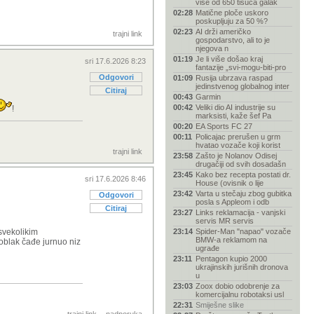
više od 650 tisuća galak
02:28
Matične ploče uskoro
poskupljuju za 50 %?
02:23
AI drži američko
trajni link
gospodarstvo, ali to je
njegova n
01:19
Je li više došao kraj
sri 17.6.2026 8:23
fantazije „svi-mogu-biti-pro
Odgovori
01:09
Rusija ubrzava raspad
jedinstvenog globalnog inter
Citiraj
00:43
Garmin
00:42
Veliki dio AI industrije su
!
marksisti, kaže šef Pa
00:20
EA Sports FC 27
00:11
Policajac prerušen u grm
hvatao vozače koji korist
trajni link
23:58
Zašto je Nolanov Odisej
drugačiji od svih dosadašn
23:45
Kako bez recepta postati dr.
sri 17.6.2026 8:46
House (ovisnik o lije
23:42
Varta u stečaju zbog gubitka
Odgovori
posla s Appleom i odb
Citiraj
23:27
Links reklamacija - vanjski
servis MR servis
svekolikim
23:14
Spider-Man "napao" vozače
BMW-a reklamom na
oblak čađe jurnuo niz
ugrađe
23:11
Pentagon kupio 2000
ukrajinskih jurišnih dronova
u
23:03
Zoox dobio odobrenje za
komercijalnu robotaksi usl
22:31
Smiješne slike