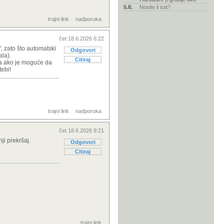
5.8.
Nosite li sat?
trajni link
nadporuka
čet 18.6.2026 6:22
", zato što automatski
Odgovori
ala).
Citiraj
pa ako je moguće da
tebi!
trajni link
nadporuka
čet 18.6.2026 9:21
ji prekršaj.
Odgovori
Citiraj
trajni link