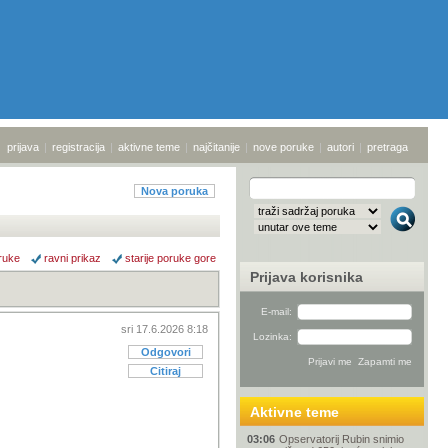
prijava
|
registracija
|
aktivne teme
|
najčitanije
|
nove poruke
|
autori
|
pretraga
Nova poruka
ruke
ravni prikaz
starije poruke gore
Prijava korisnika
E-mail:
sri 17.6.2026 8:18
Lozinka:
Odgovori
Citiraj
Aktivne teme
03:06
Opservatorij Rubin snimio