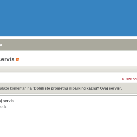
stranica
»
servis
+/- sve po
alaze komentari na "
Dobili ste prometnu ili parking kaznu? Ovaj servis
".
aj servis
lock.