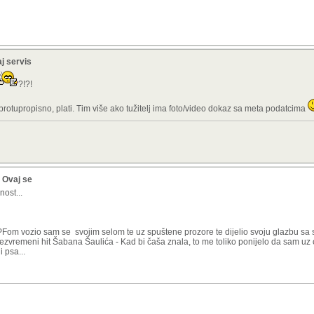
aj servis
?!?!
o protupropisno, plati. Tim više ako tužitelj ima foto/video dokaz sa meta podatcima
? Ovaj se
ost...
om vozio sam se svojim selom te uz spuštene prozore te dijelio svoju glazbu sa 
ezvremeni hit Šabana Šaulića - Kad bi čaša znala, to me toliko ponijelo da sam uz 
 psa...