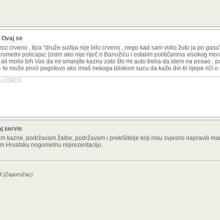
? Ovaj se
roz crveno , tipa "druže sudija nije bilo crveno , nego kad sam vidio žuto ja po gasu
rometni policajac (osim ako nije riječ o Banožiću i ostalim političarima visokog mor
li molio bih Vas da mi smanjite kaznu zato što mi auto treba da idem na posao , 
 to može proći pogotovo ako imaš nekoga bliskom sucu da kaže dvi-tri lijepe riči o 
tu ASICS
aj servis
am kazne, podržavam žalbe, podržavam i prekršitelje koji nisu svjesno napravili man
am Hrvatsku nogometnu reprezentaciju.
23 (Zaporožac).