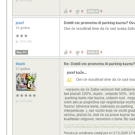
OFFLINE
0
0
0
HVALA
jozef
Dobili ste prometnu ili parking kaznu? Ov
16 godina
Ovo će rezultirati time da će sad svaka žal
OFFLINE
0
0
0
Moj PC
HVALA
ihush
Re: Dobili ste prometnu ili parking kaznu
17 godina
jozef kaže...
Ovo će rezultirati time da će sad s
-naravno da će žalbe većinom biti odbijene, 
tad plaćaš 100%, duplo.. umjesto 50%.. drž
-parking karta nije kazna, ustavni sud.. nego
OFFLINE
osim ako je pogrešna npr registracija-vozilo.
'kaznu' (dnevna karta, naknada za parking,
interpetacije..), npr vozilo koje će voziti g
većina, plaćat će, dok će za prave kazne tad i
kvalitetan odgovor, neovisno o tome što sa
C64/TurboModul-OpenSourcePro
Poruka je uređivana zadnji put sri 17.6.2026 17:4