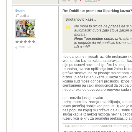
ihush
Re: Dobili ste prometnu ili parking kaznu
17 godina
Sirotanovic kaže...
Ne mora to biti da ne priznaš da si p
automatski gubiš zato što je zakon o
morala).
Nego "gospodine sudac priznajem p
je moguće da mi poništite kaznu zab
riči o tebi!
OFFLINE
-boldano.. ne miješati različite prekršaje 
vremensku kaznu, zabrana upravljanja.. kaz
nije po osnovi nevinosti-greške i sl. nego p
-banalno, ovakva aplikacija kao žalba-klikn
greška sustava, ne za pisanje molbe pomilova
biznis i plaćaš cijenu karte, u kazni cijen
kojima sud može donositi prosudbu, iznos, t
cjenkanjem pa čak i mogućnost da osoba plat
nego direktnog dovovora-pregovora suda i odvj
edit: možda jasnije ovako:
-primjenom bez znanja-razmišljanja, korisni
takav prekršaj dobije kao popust.. tj kad je
bez popusta kojeg mu država daje u svrhu sm
slučaj kad je iz nekog razloga nevina osoba, 
juzeru koji je kriv za prometni prekršaj.. plat
C64/TurboModul-OpenSourcePro