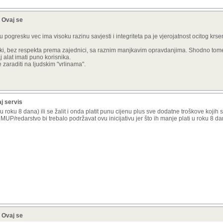
? Ovaj se
 pogresku vec ima visoku razinu savjesti i integriteta pa je vjerojatnost ocitog krs
onski, bez respekta prema zajednici, sa raznim manjkavim opravdanjima. Shodno tome
j alat imati puno korisnika.
zaraditi na ljudskim "vrlinama".
aj servis
u roku 8 dana) ili se žalit i onda platit punu cijenu plus sve dodatne troškove kojih 
 MUP/redarstvo bi trebalo podržavat ovu inicijativu jer što ih manje plati u roku 8 da
? Ovaj se