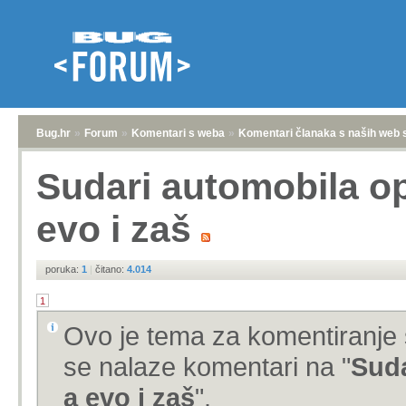
Bug.hr
»
Forum
»
Komentari s weba
»
Komentari članaka s naših web 
Sudari automobila op
evo i zaš
poruka:
1
|
čitano:
4.014
1
Ovo je tema za komentiranje 
se nalaze komentari na "
Suda
a evo i zaš
".