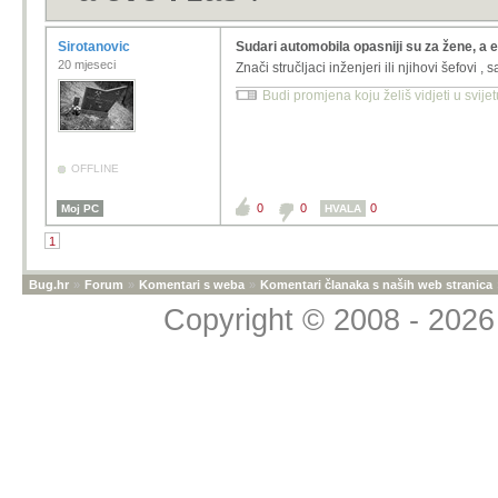
Sirotanovic
Sudari automobila opasniji su za žene, a e
20 mjeseci
Znači stručljaci inženjeri ili njihovi šefovi
Budi promjena koju želiš vidjeti u svije
OFFLINE
0
0
0
Moj PC
HVALA
1
Bug.hr
»
Forum
»
Komentari s weba
»
Komentari članaka s naših web stranica
Copyright © 2008 - 2026 