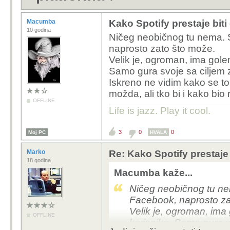
Macumba
Kako Spotify prestaje bit
10 godina
Ničeg neobičnog tu nema. 
naprosto zato što može.
Velik je, ogroman, ima golem
Samo gura svoje sa ciljem z
Iskreno ne vidim kako se to
možda, ali tko bi i kako bio 
OFFLINE
Life is jazz. Play it cool.
3
0
0
Moj PC
HVALA
Marko
Re: Kako Spotify prestaje
18 godina
Macumba kaže...
Ničeg neobičnog tu ne
Facebook, naprosto za
Velik je, ogroman, ima 
OFFLINE
korisnike. Samo gura sv