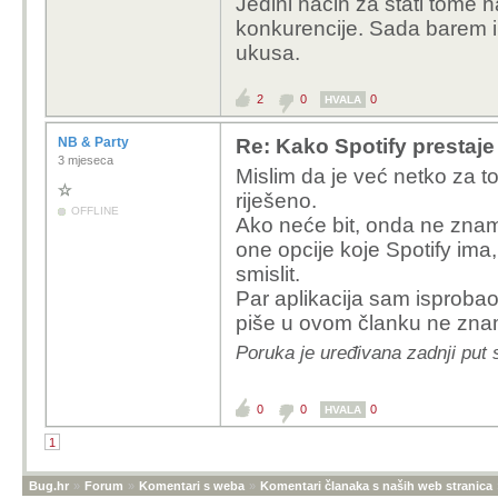
Jedini način za stati tome n
Iskreno ne vidim kako 
konkurencije. Sada barem im
možda, ali tko bi i kako
ukusa.
2
0
0
HVALA
NB & Party
Re: Kako Spotify prestaje
3 mjeseca
Mislim da je već netko za to 
riješeno.
OFFLINE
Ako neće bit, onda ne znam.
one opcije koje Spotify ima,
smislit.
Par aplikacija sam isprobao,
piše u ovom članku ne zna
Poruka je uređivana zadnji put 
0
0
0
HVALA
1
Bug.hr
»
Forum
»
Komentari s weba
»
Komentari članaka s naših web stranica