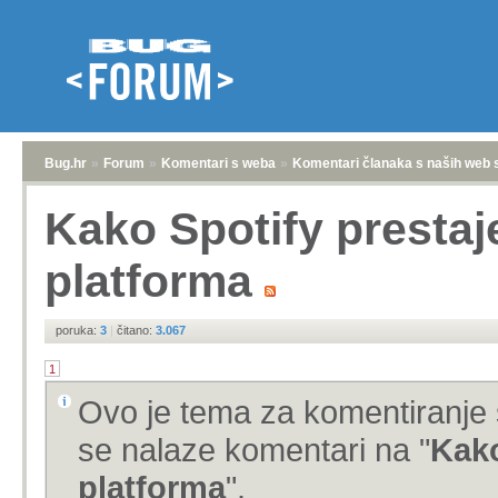
Bug.hr
»
Forum
»
Komentari s weba
»
Komentari članaka s naših web 
Kako Spotify prestaje
platforma
poruka:
3
|
čitano:
3.067
1
Ovo je tema za komentiranje 
se nalaze komentari na "
Kako
platforma
".