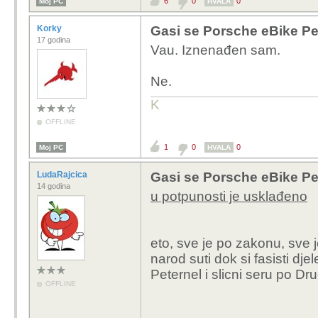
6
0
0
Moj PC
HVALA
Korky
Gasi se Porsche eBike Pe
17 godina
Vau. Iznenađen sam.
Ne.
K
OFFLINE
1
0
0
Moj PC
HVALA
LudaRajcica
Gasi se Porsche eBike Pe
14 godina
u potpunosti je usklađeno
eto, sve je po zakonu, sve j
narod suti dok si fasisti dj
Peternel i slicni seru po Drugu
OFFLINE