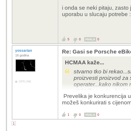
i onda se neki pitaju, zas
uporabu u slucaju potrebe 
5
0
0
HVALA
yossarian
Re: Gasi se Porsche eBik
16 godina
HCMAA kaže...
stvarno tko bi rekao...
proizvesti proizvod za
OFFLINE
operater...kako nikom 
električno auto...biciklu
Prevelika je konkurencija 
možeš konkurirati s cijenom,
1
0
0
HVALA
1