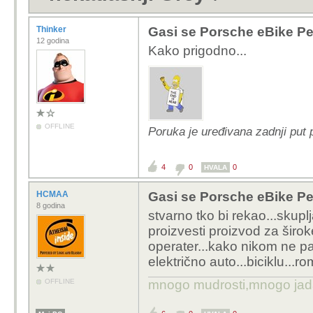
Thinker
Gasi se Porsche eBike Pe
12 godina
Kako prigodno...
OFFLINE
Poruka je uređivana zadnji put 
4
0
0
HVALA
HCMAA
Gasi se Porsche eBike Pe
8 godina
stvarno tko bi rekao...skupl
proizvesti proizvod za širo
operater...kako nikom ne pa
električno auto...biciklu...ro
OFFLINE
mnogo mudrosti,mnogo jada..