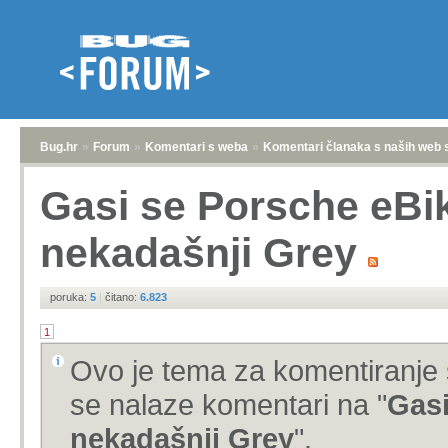
Bug.hr
»
Forum
»
Komentari s weba
»
Komentari članaka s naših web 
Gasi se Porsche eBi
nekadašnji Grey
poruka:
5
|
čitano:
6.823
1
Ovo je tema za komentiranje 
se nalaze komentari na "
Gasi
nekadašnji Grey
".