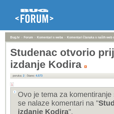
Bug.hr
»
Forum
»
Komentari s weba
»
Komentari članaka s naših web 
Studenac otvorio pri
izdanje Kodira
poruka:
2
|
čitano:
4.573
1
Ovo je tema za komentiranje 
se nalaze komentari na "
Stud
izdanje Kodira
".