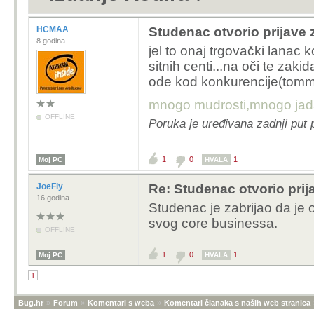
HCMAA
Studenac otvorio prijave 
8 godina
jel to onaj trgovački lanac k
sitnih centi...na oči te zaki
ode kod konkurencije(tommy)
mnogo mudrosti,mnogo jada..
OFFLINE
Poruka je uređivana zadnji put
1
0
1
Moj PC
HVALA
JoeFly
Re: Studenac otvorio prij
16 godina
Studenac je zabrijao da je 
svog core businessa.
OFFLINE
1
0
1
Moj PC
HVALA
1
Bug.hr
»
Forum
»
Komentari s weba
»
Komentari članaka s naših web stranica