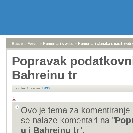
Bug.hr
»
Forum
»
Komentari s weba
»
Komentari članaka s naših web 
Popravak podatkovni
Bahreinu tr
poruka:
1
|
čitano:
2.699
1
Ovo je tema za komentiranje 
se nalaze komentari na "
Popr
u i Bahreinu tr
".