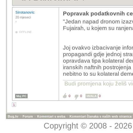
Sirotanovic
Popravak podatkovnih cen
20 mjeseci
"Jedan napad dronom izazva
Fujairah, u kojem su ranjena 
OFFLINE
Joj ovakvo izbacivanje infor
propagandi gdje jednoj stra
opravdava tipa kolateral d
iranskih naftnih postrojenja ni
nebitno to su kolateral dem
Budi promjena koju želiš vi
0
0
0
Moj PC
HVALA
1
Bug.hr
»
Forum
»
Komentari s weba
»
Komentari članaka s naših web stranica
Copyright © 2008 - 2026 