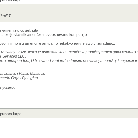
u punom kapa
LIMITED sa sjedištem u Irskoj
, pokazuju podaci tvrtke CompanyWall Business.
 svjetskih lidera u FPV (First Person View) tehnologiji za dronove, a značajan iskor
nRC.Osječka Orqa-krenuli iz garaže, a danas grade tvornice i ...I to im se itekako i
jević danas su vlasnici jedne od najuspješnijih hrvatskih..
 ChatPT
jevanjem što čovjek pita.
pita tko je vlasnik američke novoosnovane kompanije.
vom firmom u americi, eventualno nekakvo partnerstvo tj. suradnja...
z svibnja 2026. tvrtka je osnovana kao američki zajednički pothvat (joint venture)
T Services LLC.
ječ o “independent, U.S.-owned venture”, odnosno neovisnoj američkoj kompaniji 
 Jelušić i Vlatko Matijević.
zmeđu Orqe i By Lighta.
3 (SharkZ).
u punom kapa
.