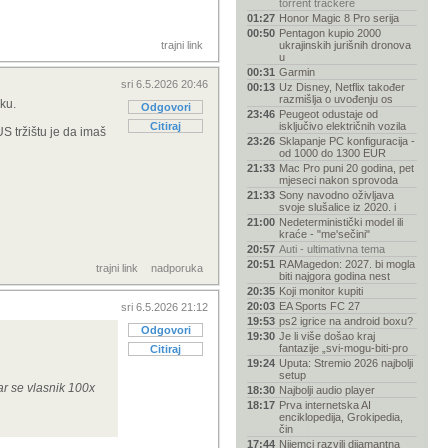
torrent trackere
01:27
Honor Magic 8 Pro serija
00:50
Pentagon kupio 2000
trajni link
ukrajinskih jurišnih dronova
u
00:31
Garmin
sri 6.5.2026 20:46
00:13
Uz Disney, Netflix također
razmišlja o uvođenju os
eku.
Odgovori
23:46
Peugeot odustaje od
Citiraj
isključivo električnih vozila
S tržištu je da imaš
23:26
Sklapanje PC konfiguracija -
od 1000 do 1300 EUR
21:33
Mac Pro puni 20 godina, pet
mjeseci nakon sprovoda
21:33
Sony navodno oživljava
svoje slušalice iz 2020. i
21:00
Nedeterministički model ili
kraće - "me'sečini"
20:57
Auti - ultimativna tema
20:51
RAMagedon: 2027. bi mogla
trajni link
nadporuka
biti najgora godina nest
20:35
Koji monitor kupiti
20:03
EA Sports FC 27
sri 6.5.2026 21:12
19:53
ps2 igrice na android boxu?
Odgovori
19:30
Je li više došao kraj
fantazije „svi-mogu-biti-pro
Citiraj
19:24
Uputa: Stremio 2026 najbolji
setup
ar se vlasnik 100x
18:30
Najbolji audio player
18:17
Prva internetska AI
enciklopedija, Grokipedia,
čin
17:44
Nijemci razvili dijamantna