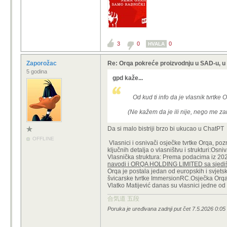
3
0
0
HVALA
Zaporožac
Re: Orqa pokreće proizvodnju u SAD-u, 
5 godina
gpd kaže...
Od kud ti info da je vlasnik tvrtke
(Ne kažem da je ili nije, nego me za
Da si malo bistriji brzo bi ukucao u ChatPT
OFFLINE
Vlasnici i osnivači osječke tvrtke Orqa, po
ključnih detalja o vlasništvu i strukturi:Osn
Vlasnička struktura: Prema podacima iz 20
navodi i ORQA HOLDING LIMITED sa sjediš
Orqa je postala jedan od europskih i svjetsk
švicarske tvrtke ImmersionRC.Osječka Orqa-kr
Vlatko Matijević danas su vlasnici jedne od 
合気道 五段
Poruka je uređivana zadnji put čet 7.5.2026 0:0