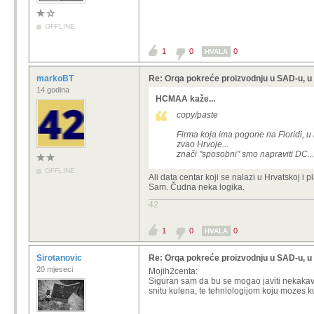
OFFLINE
1
0
0
HVALA
markoBT
Re: Orqa pokreće proizvodnju u SAD-u, 
14 godina
HCMAA kaže...
copy/paste
Firma koja ima pogone na Floridi, u 
zvao Hrvoje...
znači "sposobni" smo napraviti DC...
OFFLINE
Ali data centar koji se nalazi u Hrvatskoj i
Sam. Čudna neka logika.
42
1
0
0
HVALA
Sirotanovic
Re: Orqa pokreće proizvodnju u SAD-u, 
20 mjeseci
Mojih2centa:
Siguran sam da bu se mogao javiti nekakav 
snitu kulena, te tehnlologijom koju mozes ku