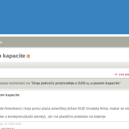
stranica
»
 kapacite
+/- sve po
alaze komentari na "
Orqa pokreće proizvodnju u SAD-u, u punom kapacite
".
nom kapacite
ade Amerikanci i koja porez plaća američkoj državi NIJE hrvatska firma, makar se v
e u kontejneru(kaže plenky)...ali i ne plastično prdekalo na baterije
, to više boli.