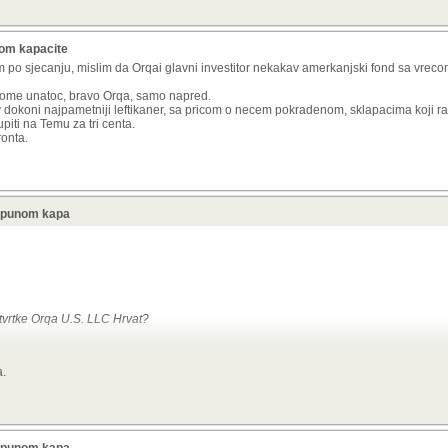
nom kapacite
 po sjecanju, mislim da Orqai glavni investitor nekakav amerkanjski fond sa vrec
, tome unatoc, bravo Orqa, samo napred.
dokoni najpametniji leftikaner, sa pricom o necem pokradenom, sklapacima koji r
piti na Temu za tri centa.
ronta.
u punom kapa
k tvrtke Orqa U.S. LLC Hrvat?
o me zanima tko je vlasnik)
a.
 ChatPT
rqa, poznate po razvoju tehnologije za dronove, su
Srđan Kovačević, Ivan Jelušić 
ništvu i strukturi:Osnivači: Tvrtku je pokrenula grupa inženjera iz Osijeka.
a iz 2026.,
ključni ljudi su Srđan Kovačević, Ivan Jelušić i Vlatko Matijević.
Holding s