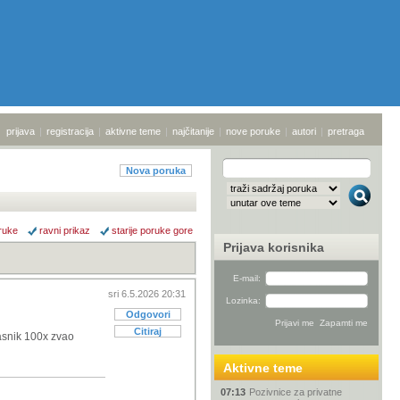
prijava
|
registracija
|
aktivne teme
|
najčitanije
|
nove poruke
|
autori
|
pretraga
Nova poruka
ruke
ravni prikaz
starije poruke gore
Prijava korisnika
E-mail:
sri 6.5.2026 20:31
Lozinka:
Odgovori
Citiraj
lasnik 100x zvao
Aktivne teme
07:13
Pozivnice za privatne