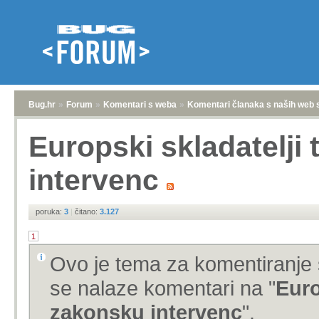
Bug.hr
»
Forum
»
Komentari s weba
»
Komentari članaka s naših web 
Europski skladatelji
intervenc
poruka:
3
|
čitano:
3.127
1
Ovo je tema za komentiranje 
se nalaze komentari na "
Euro
zakonsku intervenc
".