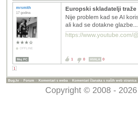
mrsmith
Europski skladatelji traž
17 godina
Nije problem kad se AI korist
ali kad se dotakne glazbe.
https://www.youtube.com
OFFLINE
1
0
0
Moj PC
HVALA
1
Bug.hr
»
Forum
»
Komentari s weba
»
Komentari članaka s naših web stranica
Copyright © 2008 - 2026 