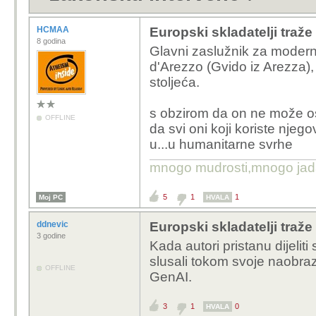
HCMAA
Europski skladatelji traž
8 godina
Glavni zaslužnik za moderni
d'Arezzo (Gvido iz Arezza), t
stoljeća.
s obzirom da on ne može ostv
OFFLINE
da svi oni koji koriste njeg
u...u humanitarne svrhe
mnogo mudrosti,mnogo jada..
5
1
1
Moj PC
HVALA
ddnevic
Europski skladatelji traž
3 godine
Kada autori pristanu dijeliti
slusali tokom svoje naobraz
OFFLINE
GenAI.
3
1
0
HVALA