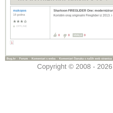
makopos
Sharkoon FIREGLIDER One: modernizirani 
18 godina
Koristim onaj originalni
Fireglider iz 2013.
OFFLINE
0
0
0
HVALA
1
Bug.hr
»
Forum
»
Komentari s weba
»
Komentari članaka s naših web stranica
Copyright © 2008 - 2026 