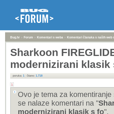
Bug.hr
»
Forum
»
Komentari s weba
»
Komentari članaka s naših web 
Sharkoon FIREGLID
modernizirani klasik 
poruka:
1
|
čitano:
1.718
1
Ovo je tema za komentiranje 
se nalaze komentari na "
Sha
modernizirani klasik s fo
".