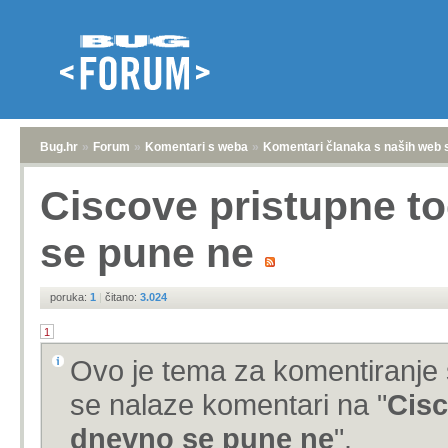
Bug.hr
»
Forum
»
Komentari s weba
»
Komentari članaka s naših web 
Ciscove pristupne t
se pune ne
poruka:
1
|
čitano:
3.024
1
Ovo je tema za komentiranje 
se nalaze komentari na "
Cisc
dnevno se pune ne
".