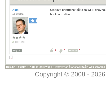
Aldo
Ciscove pristupne točke za Wi-Fi dnevno
18 godina
bootloop... divno...
OFFLINE
1
0
0
Moj PC
HVALA
1
Bug.hr
»
Forum
»
Komentari s weba
»
Komentari članaka s naših web stranica
Copyright © 2008 - 2026 