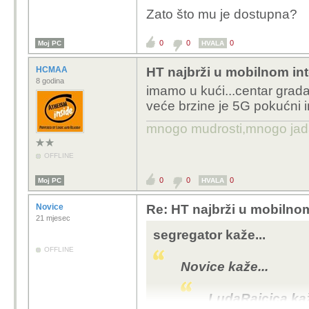
dan radi! :\
Zato što mu je dostupna?
Zašto imaš tu brzinu?
0
0
0
Moj PC
HVALA
HCMAA
HT najbrži u mobilnom int
8 godina
imamo u kući...centar grada
veće brzine je 5G pokućni i
mnogo mudrosti,mnogo jada..
OFFLINE
0
0
0
Moj PC
HVALA
Novice
Re: HT najbrži u mobilno
21 mjesec
segregator kaže...
OFFLINE
Novice kaže...
LudaRajcica kaž