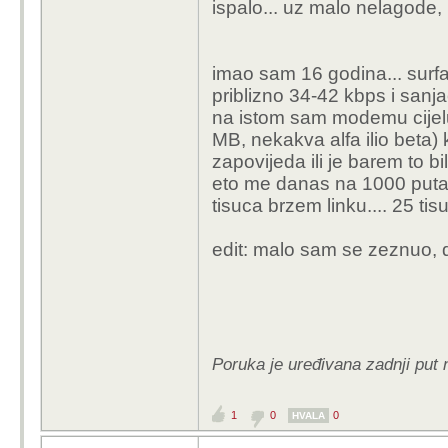
ispalo... uz malo nelagode, p
imao sam 16 godina... sur
priblizno 34-42 kbps i sanj
na istom sam modemu cijelu
MB, nekakva alfa ilio beta)
zapovijeda ili je barem to bil
eto me danas na 1000 puta
tisuca brzem linku.... 25 tisu
edit: malo sam se zeznuo, d
Poruka je uređivana zadnji put 
1
0
0
HVALA