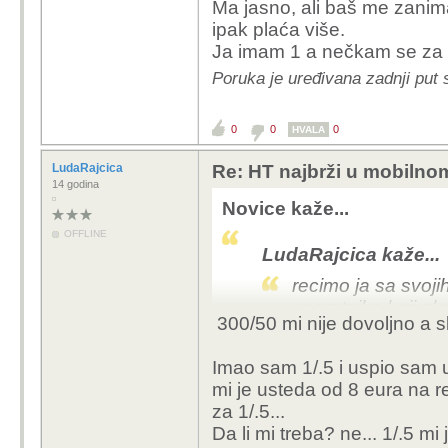
Ma jasno, ali baš me zanima
recimo ja sa 
ipak plaća više.
nesretnika ko
Ja imam 1 a nečkam se za 2 
youtube taj da
Poruka je uređivana zadnji put 
Zašto imaš tu brz
0
0
0
HVALA
Zato što mu je dostup
LudaRajcica
Re: HT najbrži u mobilno
14 godina
Novice kaže...
OFFLINE
LudaRajcica kaže...
recimo ja sa svoj
nesretnika koji ak
300/50 mi nije dovoljno a sl
dan radi! :\
Imao sam 1/.5 i uspio sam u
Zašto imaš tu brzinu?
mi je usteda od 8 eura na re
za 1/.5...
Da li mi treba? ne... 1/.5 mi 