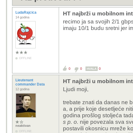
LudaRajcica
HT najbrži u mobilnom int
14 godina
recimo ja sa svojih 2/1 gbp
imaju 10/1 budu sretni jer im
OFFLINE
0
0
0
HVALA
Lieutenant
HT najbrži u mobilnom int
commander Data
Ljudi moji,
12 godina
trebate znati da danas ne b
a, a prije koje desetljeće ni
godina prošlog stoljeća ta
s p. o.
nije povezala sva svo
neaktivan
postavili okosnicu mreže ko
OFFLINE