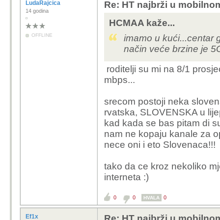
LudaRajcica
Re: HT najbrži u mobilno
14 godina
HCMAA kaže...
OFFLINE
imamo u kući...centar 
način veće brzine je 5
roditelji su mi na 8/1 prosj
mbps...
srecom postoji neka slovensk
rvatska, SLOVENSKA u lijep
kad kada se bas pitam di su t
nam ne kopaju kanale za opti
nece oni i eto Slovenaca!!!
tako da ce kroz nekoliko mje
interneta :)
0
0
0
HVALA
Ef1x
Re: HT najbrži u mobilno