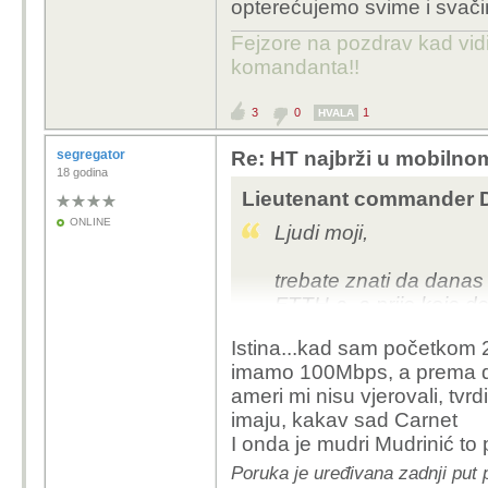
opterećujemo svime i svač
Fejzore na pozdrav kad vidi
komandanta!!
3
0
1
HVALA
segregator
Re: HT najbrži u mobilno
18 godina
Lieutenant commander Da
ONLINE
Ljudi moji,
trebate znati da danas 
FTTH-a, a prije koje de
da 90-ih godina prošlo
Istina...kad sam početkom 
telekomunikacije s p. o
imamo 100Mbps, a prema d
optikom tj. već su tada
ameri mi nisu vjerovali, tvrd
današnje doba koristim
imaju, kakav sad Carnet
I onda je mudri Mudrinić to 
Poruka je uređivana zadnji put 