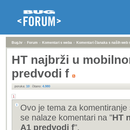
Bug.hr
»
Forum
»
Komentari s weba
»
Komentari članaka s naših web 
HT najbrži u mobilno
predvodi f
poruka:
10
|
čitano:
4.980
1
Ovo je tema za komentiranje 
se nalaze komentari na "
HT n
A1 predvodi f
".