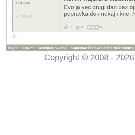
7 mjeseci
Evo ja vec drugi dan bez op
popravka dok nekaj rikne. 
OFFLINE
0
0
0
HVALA
1
Bug.hr
»
Forum
»
Komentari s weba
»
Komentari članaka s naših web stranica
Copyright © 2008 - 2026 