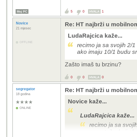
5
0
1
Moj PC
HVALA
Novice
Re: HT najbrži u mobilno
21 mjesec
LudaRajcica kaže...
OFFLINE
recimo ja sa svojih 2/
ako imaju 10/1 budu sret
Zašto imaš tu brzinu?
0
0
0
HVALA
segregator
Re: HT najbrži u mobilno
18 godina
Novice kaže...
ONLINE
LudaRajcica kaže...
recimo ja sa svoj
nesretnika koji ak