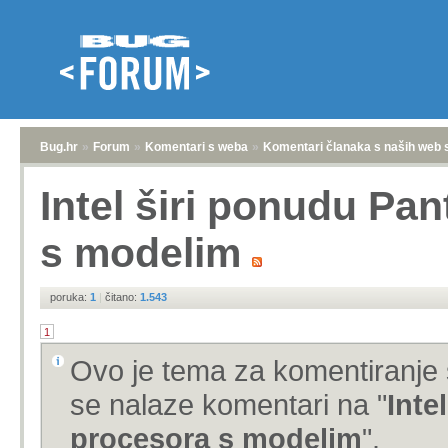
Bug.hr
»
Forum
»
Komentari s weba
»
Komentari članaka s naših web 
Intel širi ponudu Pa
s modelim
poruka:
1
|
čitano:
1.543
1
Ovo je tema za komentiranje 
se nalaze komentari na "
Inte
procesora s modelim
".