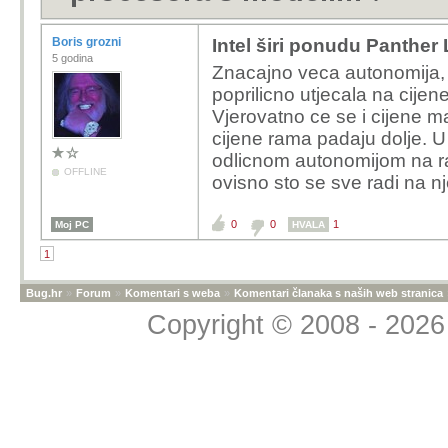
Boris grozni
Intel širi ponudu Panthe
5 godina
Znacajno veca autonomija, z
poprilicno utjecala na cije
Vjerovatno ce se i cijene ma
cijene rama padaju dolje. U
odlicnom autonomijom na raz
OFFLINE
ovisno sto se sve radi na n
0
0
1
Moj PC
HVALA
1
Bug.hr
»
Forum
»
Komentari s weba
»
Komentari članaka s naših web stranica
Copyright © 2008 - 2026 