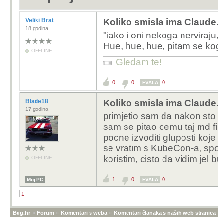
Veliki Brat
Koliko smisla ima Claude
18 godina
"iako i oni nekoga nerviraj
Hue, hue, hue, pitam se ko
OFFLINE
Gledam te!
0
0
0
HVALA
Blade18
Koliko smisla ima Claude
17 godina
primjetio sam da nakon sto
sam se pitao cemu taj md fi
pocne izvoditi gluposti koj
se vratim s KubeCon-a, spoj
koristim, cisto da vidim jel b
OFFLINE
1
0
0
Moj PC
HVALA
1
Bug.hr
»
Forum
»
Komentari s weba
»
Komentari članaka s naših web stranica