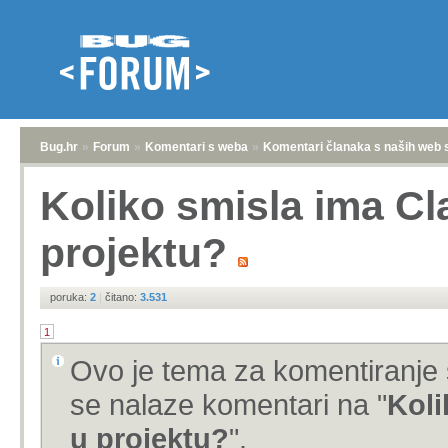
Bug.hr
»
Forum
»
Komentari s weba
»
Komentari članaka s naših web 
Koliko smisla ima C
projektu?
poruka:
2
|
čitano:
3.531
1
Ovo je tema za komentiranje 
se nalaze komentari na "
Koli
u projektu?
".