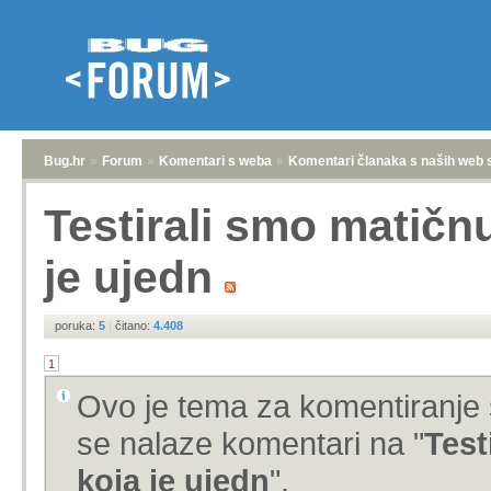
Bug.hr
»
Forum
»
Komentari s weba
»
Komentari članaka s naših web 
Testirali smo matičn
je ujedn
poruka:
5
|
čitano:
4.408
1
Ovo je tema za komentiranje 
se nalaze komentari na "
Test
koja je ujedn
".