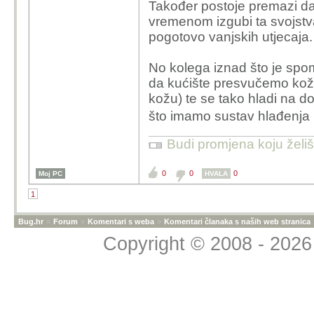
Također postoje premazi d
vremenom izgubi ta svojstva
pogotovo vanjskih utjecaja.
No kolega iznad što je spom
da kućište presvučemo kožo
kožu) te se tako hladi na 
što imamo sustav hlađenja
Budi promjena koju želiš 
0
0
0
Moj PC
HVALA
1
Bug.hr
»
Forum
»
Komentari s weba
»
Komentari članaka s naših web stranica
Copyright © 2008 - 2026 