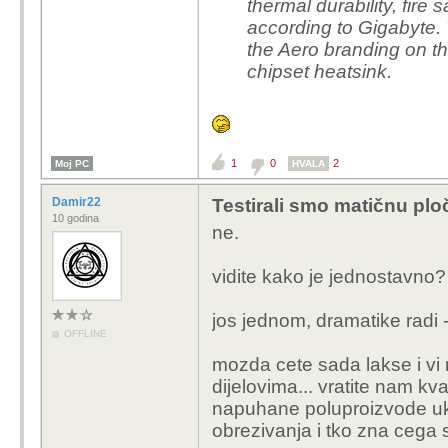
thermal durability, fire
according to Gigabyte. 
the Aero branding on t
chipset heatsink.
1
0
2
Moj PC
HVALA
Damir22
Testirali smo matičnu plo
10 godina
ne.
vidite kako je jednostavno?
jos jednom, dramatike radi -
OFFLINE
mozda cete sada lakse i vi 
dijelovima... vratite nam kv
napuhane poluproizvode uk
obrezivanja i tko zna cega s