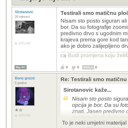
Sirotanovic
Testirali smo matičnu plo
20 mjeseci
Nisam sto posto siguran ali 
bor. Da su fotografije zoomi
predivno drvo s ugodnim mi
krajeva prema gore kod tan
OFFLINE
ako je dobro zalijepljeno 
Budi promjena koju želiš 
0
0
0
Moj PC
HVALA
Boris grozni
Re: Testirali smo matičnu
5 godina
Sirotanovic kaže...
Nisam sto posto siguran
opcija je bor. Da su fo
znati. Jasen predivno
OFFLINE
mu je izvijanje krajev
To je neki umjetni materijal
visokim temperaturama 