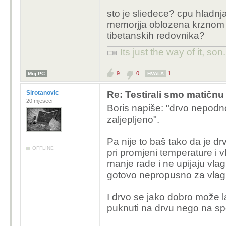
sto je sliedece? cpu hladnj
memorjja oblozena krznom
tibetanskih redovnika?
Its just the way of it, son
9
0
1
Moj PC
HVALA
Sirotanovic
Re: Testirali smo matičnu
20 mjeseci
Boris napiše: "drvo nepodno
zaljepljeno".
Pa nije to baš tako da je dr
OFFLINE
pri promjeni temperature i v
manje rade i ne upijaju vl
gotovo nepropusno za vlag
I drvo se jako dobro može lam
puknuti na drvu nego na spo