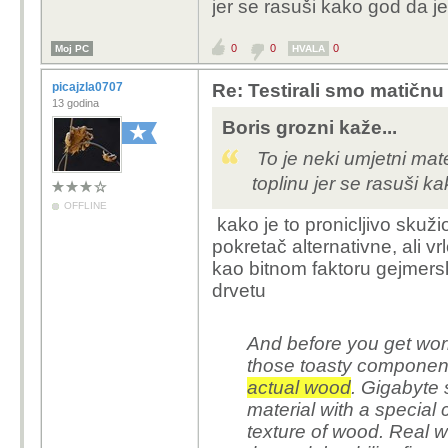
jer se rasuši kako god da je
nema problema.
0
0
0
Moj PC
HVALA
picajzla0707
Re: Testirali smo matičnu
13 godina
Boris grozni kaže...
To je neki umjetni mate
toplinu jer se rasuši ka
OFFLINE
kako je to pronicljivo skuž
pokretač alternativne, ali 
kao bitnom faktoru gejmersk
drvetu
And before you get worr
those toasty componen
actual wood
. Gigabyte 
material with a special 
texture of wood. Real 